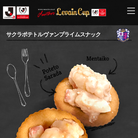
セ
サクラポテトルヴァンプライムスナック