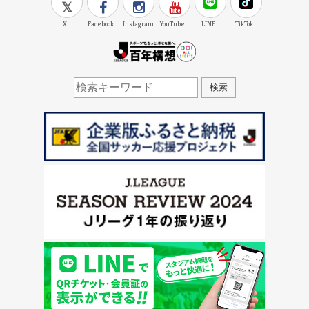
X
Facebook
Instagram
YouTube
LINE
TikTok
J.LEAGUE百年構想
検索