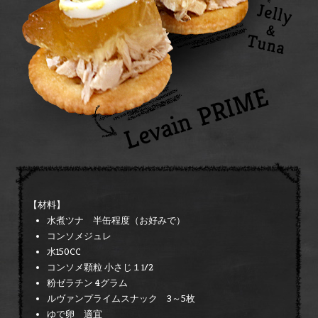
【材料】
水煮ツナ 半缶程度（お好みで）
コンソメジュレ
水150CC
コンソメ顆粒 小さじ１1/2
粉ゼラチン 4グラム
ルヴァンプライムスナック 3～5枚
ゆで卵 適宜