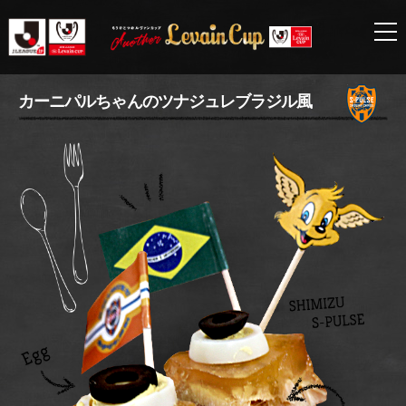
清
カーニパルちゃんのツナジュレブラジル風