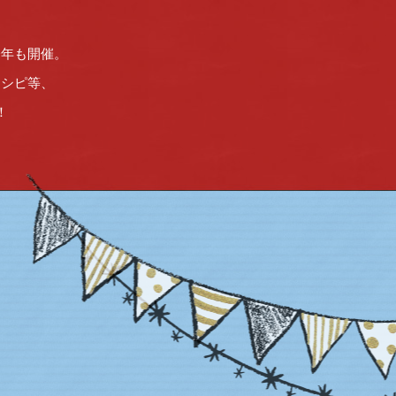
今年も開催。
レシピ等、
！