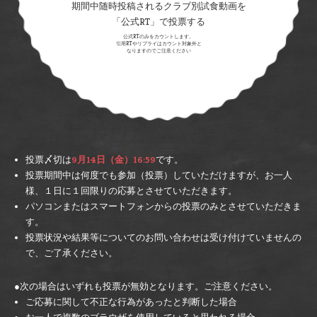
期間中随時投稿されるクラブ別試食動画を
「公式RT」で投票する
公式RTのみをカウントします。
引用RTやリプライはカウント対象外と
なりますのでご注意ください
投票〆切は
9月14日（金）16:59
です。
投票期間中は何度でも参加（投票）していただけますが、お一人
様、１日に１回限りの応募とさせていただきます。
パソコンまたはスマートフォンからの投票のみとさせていただきま
す。
投票状況や結果等についてのお問い合わせは受け付けていませんの
で、ご了承ください。
●次の場合はいずれも投票が無効となります。ご注意ください。
ご応募に関して不正な行為があったと判断した場合