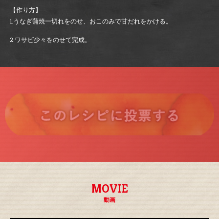
【作り方】
1.うなぎ蒲焼一切れをのせ、おこのみで甘だれをかける。
2.ワサビ少々をのせて完成。
MOVIE
動画