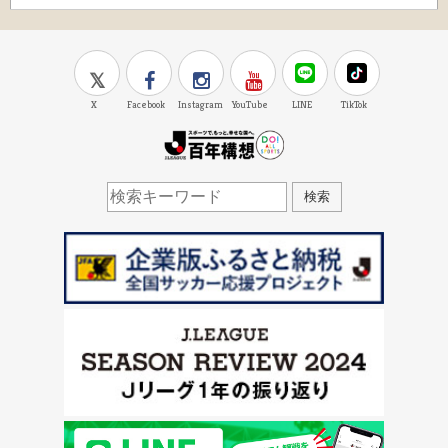
X
Facebook
Instagram
YouTube
LINE
TikTok
J.LEAGUE百年構想
検索