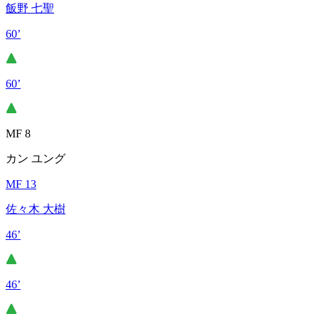
飯野 七聖
60’
60’
MF 8
カン ユング
MF 13
佐々木 大樹
46’
46’