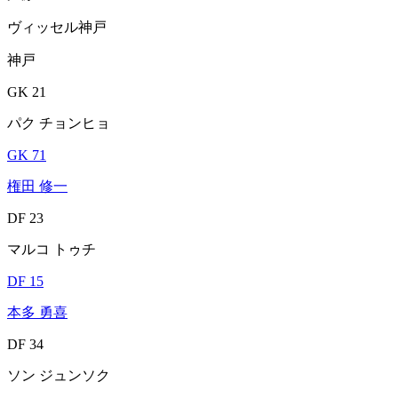
ヴィッセル神戸
神戸
GK 21
パク チョンヒョ
GK 71
権田 修一
DF 23
マルコ トゥチ
DF 15
本多 勇喜
DF 34
ソン ジュンソク