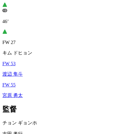
46’
FW 27
キム ドヒョン
FW 53
渡辺 隼斗
FW 55
宮原 勇太
監督
チョン ギョンホ
吉田 孝行