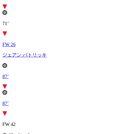
71’
FW 26
ジェアン パトリッキ
87’
87’
FW 42