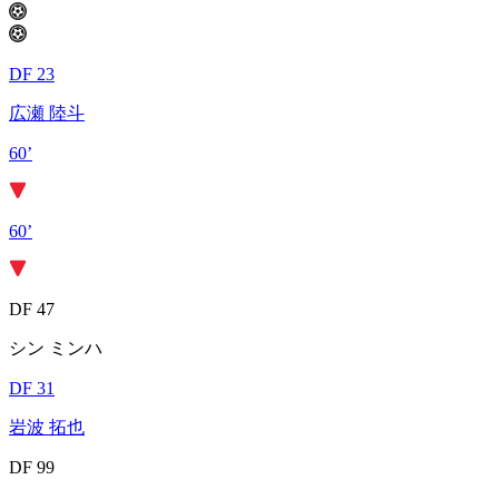
DF 23
広瀬 陸斗
60’
60’
DF 47
シン ミンハ
DF 31
岩波 拓也
DF 99