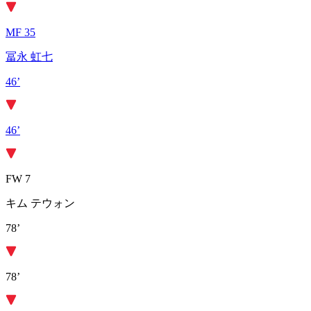
MF 35
冨永 虹七
46’
46’
FW 7
キム テウォン
78’
78’