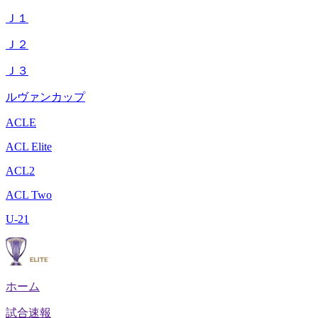
Ｊ１
Ｊ２
Ｊ３
ルヴァンカップ
ACLE
ACL Elite
ACL2
ACL Two
U-21
ホーム
試合速報