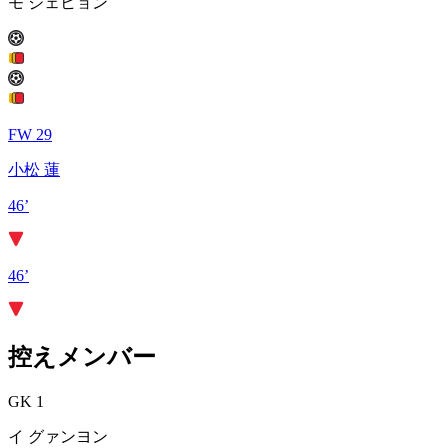
モ ジェヒョン
FW 29
小松 蓮
46’
46’
控えメンバー
GK 1
イ グァンヨン