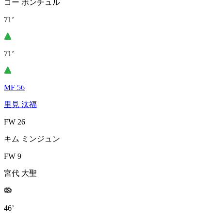
コー ボンチュル
71’
71’
MF 56
里見 汰福
FW 26
キム ミンジュン
FW 9
宮代 大聖
46’