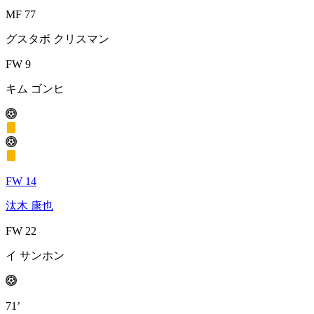
MF 77
グスタボ クリスマン
FW 9
キム ゴンヒ
FW 14
汰木 康也
FW 22
イ サンホン
71’