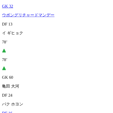
GK 32
ウボングリチャードマンデー
DF 13
イ ギヒョク
78’
78’
GK 60
亀田 大河
DF 24
パク ホヨン