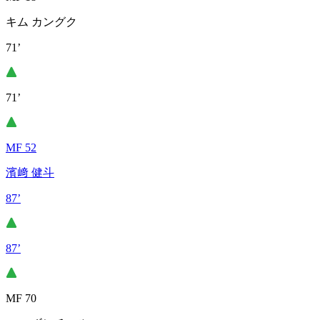
キム カングク
71’
71’
MF 52
濱﨑 健斗
87’
87’
MF 70