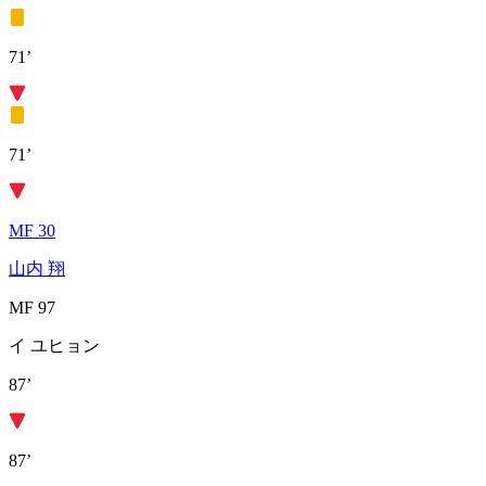
71’
71’
MF 30
山内 翔
MF 97
イ ユヒョン
87’
87’