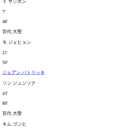
イ サンホン
7'
48'
宮代 大聖
モ ジェヒョン
21'
50'
ジェアン パトリッキ
ソン ジュンソク
43'
89'
宮代 大聖
キム ゴンヒ