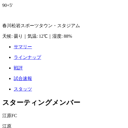
90+5'
春川松岩スポーツタウン・スタジアム
天候
:
曇り
｜
気温
:
12℃
｜
湿度
:
88%
サマリー
ラインナップ
戦評
試合速報
スタッツ
スターティングメンバー
江原FC
江原