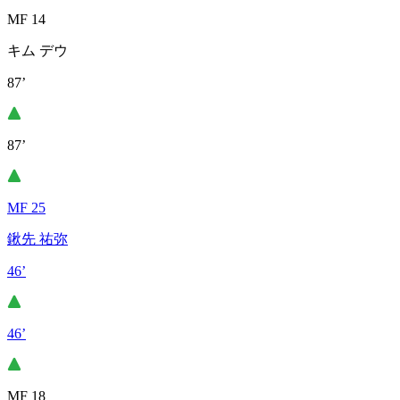
MF 14
キム デウ
87’
87’
MF 25
鍬先 祐弥
46’
46’
MF 18