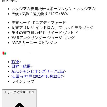
スタジアム
春川松岩スポーツタウン・スタジアム
天候 / 気温 / 湿度
曇り / 12℃ / 88%
主審
ムード ボニアディファード
副審
アリレザ イルドロム、ファハド モラヴェジ
第４の審判員
カゼミ サイード ヴァヒド
VAR
アレクサンダー ジョージ キング
AVAR
カーニー ロビンソン
TOP
>
日程・結果
>
AFCチャンピオンズリーグElite
>
江原 vs 神戸 (2025年10月22日)
>
ラインナップ
Ｊリーグ公式サービス