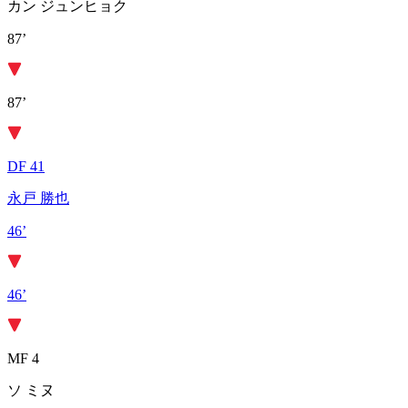
カン ジュンヒョク
87’
87’
DF 41
永戸 勝也
46’
46’
MF 4
ソ ミヌ