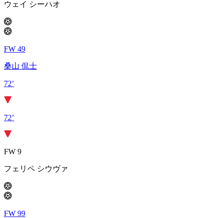
ウェイ シーハオ
FW 49
桑山 侃士
72’
72’
FW 9
フェリペ シウヴァ
FW 99