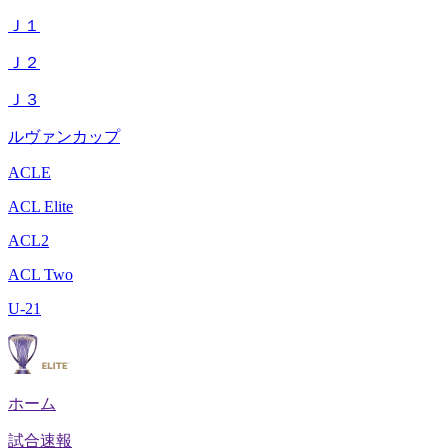
Ｊ１
Ｊ２
Ｊ３
ルヴァンカップ
ACLE
ACL Elite
ACL2
ACL Two
U-21
ホーム
試合速報