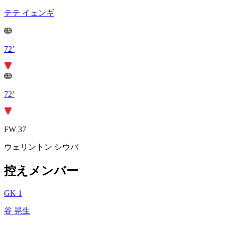
テテ イェンギ
72’
72’
FW 37
ウェリントン シウバ
控えメンバー
GK 1
谷 晃生