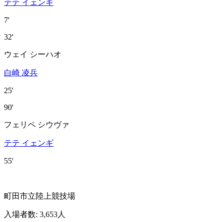
テテ イェンギ
7'
32'
ウェイ シーハオ
白崎 凌兵
25'
90'
フェリペ シウヴァ
テテ イェンギ
55'
町田市立陸上競技場
入場者数
:
3,653人