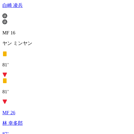
白崎 凌兵
MF 16
ヤン ミンヤン
81’
81’
MF 26
林 幸多郎
87’