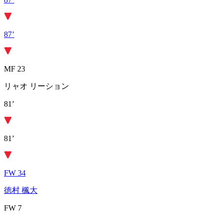
87’
MF 23
リャオ リーション
81’
81’
FW 34
徳村 楓大
FW 7