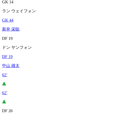
GK 14
ラン ウェイフォン
GK 44
新井 栄聡
DF 19
ドン ヤンフォン
DF 19
中山 雄太
62’
62’
DF 26