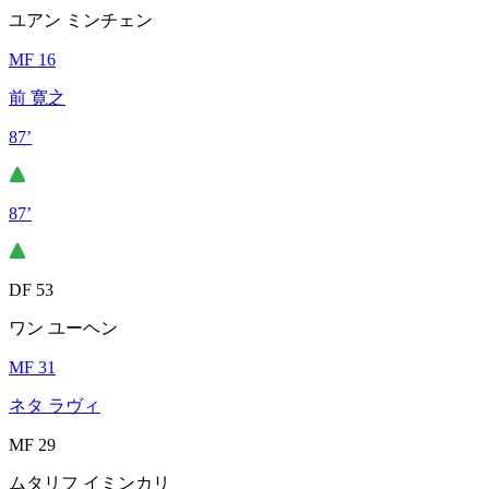
ユアン ミンチェン
MF 16
前 寛之
87’
87’
DF 53
ワン ユーヘン
MF 31
ネタ ラヴィ
MF 29
ムタリフ イミンカリ