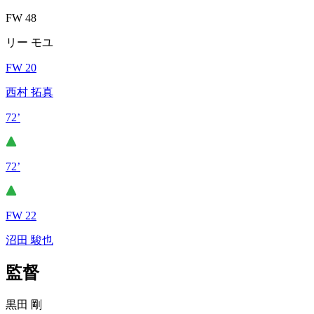
FW 48
リー モユ
FW 20
西村 拓真
72’
72’
FW 22
沼田 駿也
監督
黒田 剛