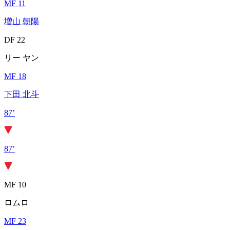
MF 11
増山 朝陽
DF 22
リー ヤン
MF 18
下田 北斗
87’
87’
MF 10
ロムロ
MF 23