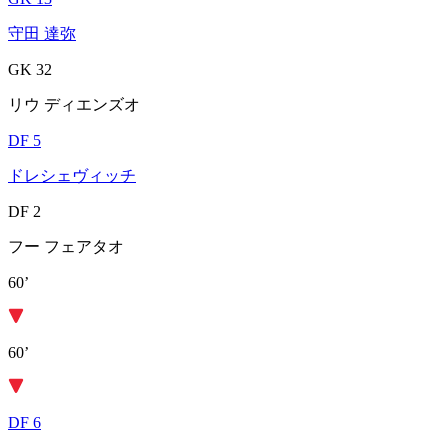
守田 達弥
GK 32
リウ ディエンズオ
DF 5
ドレシェヴィッチ
DF 2
フー フェアタオ
60’
60’
DF 6