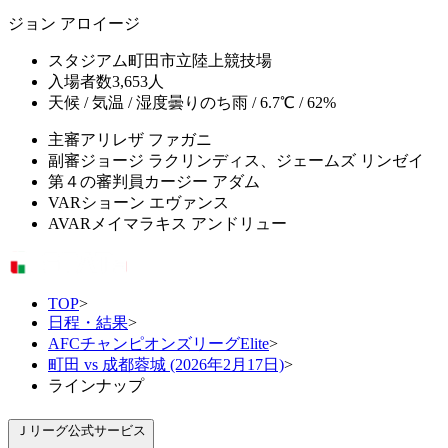
ジョン アロイージ
スタジアム
町田市立陸上競技場
入場者数
3,653人
天候 / 気温 / 湿度
曇りのち雨 / 6.7℃ / 62%
主審
アリレザ ファガニ
副審
ジョージ ラクリンディス、ジェームズ リンゼイ
第４の審判員
カージー アダム
VAR
ショーン エヴァンス
AVAR
メイマラキス アンドリュー
TOP
>
日程・結果
>
AFCチャンピオンズリーグElite
>
町田 vs 成都蓉城 (2026年2月17日)
>
ラインナップ
Ｊリーグ公式サービス