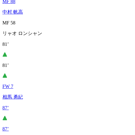
MF 88
中村 帆高
MF 58
リャオ ロンシャン
81’
81’
FW 7
相馬 勇紀
87’
87’