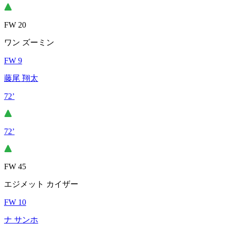
FW 20
ワン ズーミン
FW 9
藤尾 翔太
72’
72’
FW 45
エジメット カイザー
FW 10
ナ サンホ