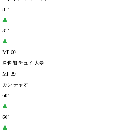
81’
81’
MF 60
真也加 チュイ 大夢
MF 39
ガン チャオ
60’
60’