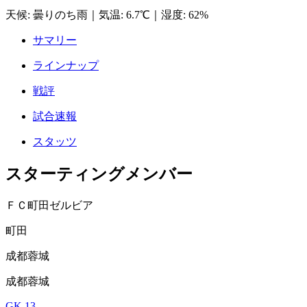
天候
:
曇りのち雨
｜
気温
:
6.7℃
｜
湿度
:
62%
サマリー
ラインナップ
戦評
試合速報
スタッツ
スターティングメンバー
ＦＣ町田ゼルビア
町田
成都蓉城
成都蓉城
GK 13