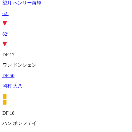
望月 ヘンリー海輝
62’
62’
DF 17
ワン ドンシェン
DF 50
岡村 大八
DF 18
ハン ポンフェイ