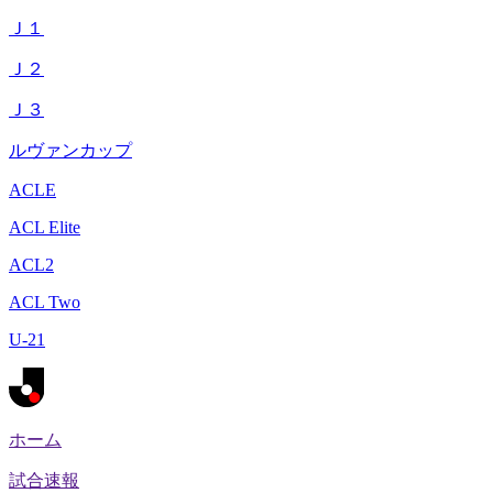
Ｊ１
Ｊ２
Ｊ３
ルヴァンカップ
ACLE
ACL Elite
ACL2
ACL Two
U-21
ホーム
試合速報