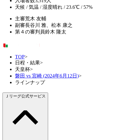
入場者数
3,519人
天候 / 気温 / 湿度
晴れ / 23.6℃ / 57%
主審
荒木 友輔
副審
長谷川 雅、松本 康之
第４の審判員
鈴木 隆太
TOP
>
日程・結果
>
天皇杯
>
磐田 vs 宮崎 (2024年6月12日)
>
ラインナップ
Ｊリーグ公式サービス