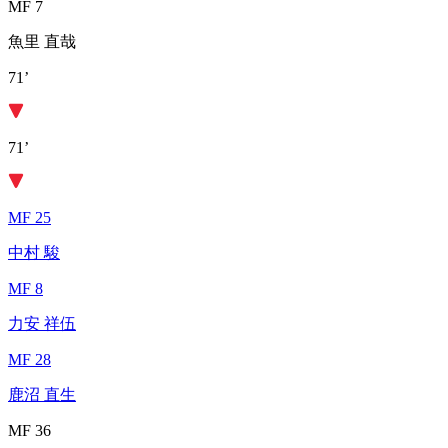
MF 7
魚里 直哉
71’
71’
MF 25
中村 駿
MF 8
力安 祥伍
MF 28
鹿沼 直生
MF 36