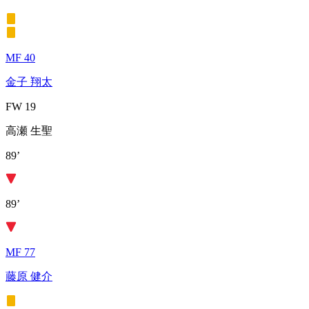
MF 40
金子 翔太
FW 19
高瀬 生聖
89’
89’
MF 77
藤原 健介