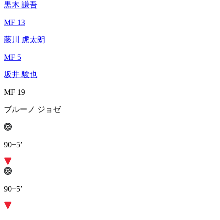
黒木 謙吾
MF 13
藤川 虎太朗
MF 5
坂井 駿也
MF 19
ブルーノ ジョゼ
90+5’
90+5’