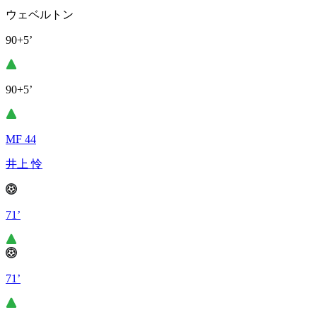
ウェベルトン
90+5’
90+5’
MF 44
井上 怜
71’
71’