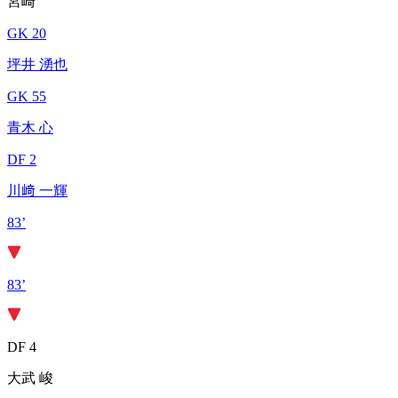
宮崎
GK 20
坪井 湧也
GK 55
青木 心
DF 2
川﨑 一輝
83’
83’
DF 4
大武 峻