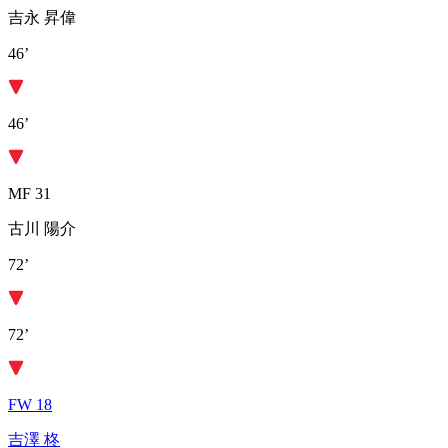
吉永 昇偉
46’
46’
MF 31
古川 陽介
72’
72’
FW 18
吉澤 柊