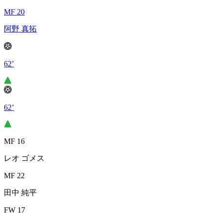
MF 20
阿野 真拓
62’
62’
MF 16
レオ ゴメス
MF 22
田中 純平
FW 17