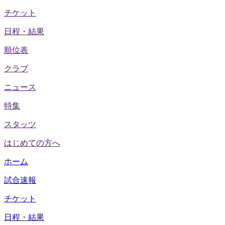
チケット
日程・結果
順位表
クラブ
ニュース
特集
スタッツ
はじめての方へ
ホーム
試合速報
チケット
日程・結果