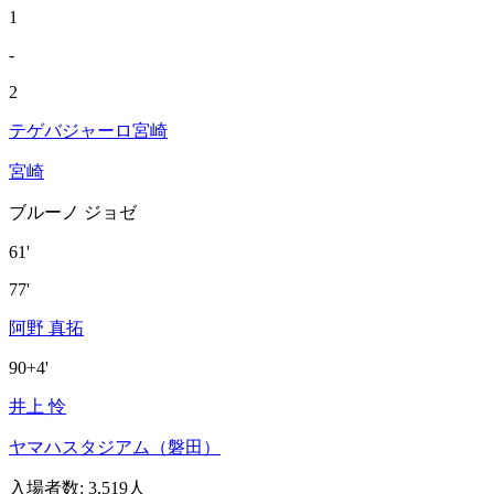
1
-
2
テゲバジャーロ宮崎
宮崎
ブルーノ ジョゼ
61'
77'
阿野 真拓
90+4'
井上 怜
ヤマハスタジアム（磐田）
入場者数
:
3,519人