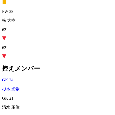
FW 38
楠 大樹
62’
62’
控えメンバー
GK 24
杉本 光希
GK 21
清水 羅偉