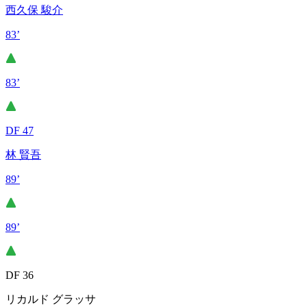
西久保 駿介
83’
83’
DF 47
林 賢吾
89’
89’
DF 36
リカルド グラッサ