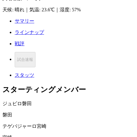
天候
:
晴れ
｜
気温
:
23.6℃
｜
湿度
:
57%
サマリー
ラインナップ
戦評
試合速報
スタッツ
スターティングメンバー
ジュビロ磐田
磐田
テゲバジャーロ宮崎