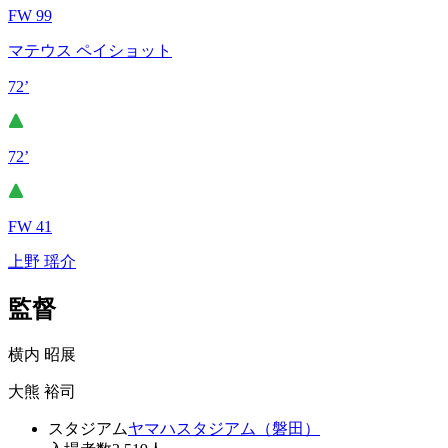
FW 99
マテウス ペイショット
72’
72’
FW 41
上野 瑶介
監督
横内 昭展
大熊 裕司
スタジアム
ヤマハスタジアム（磐田）