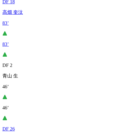
DF 18
高畑 奎汰
83’
83’
DF 2
青山 生
46’
46’
DF 26