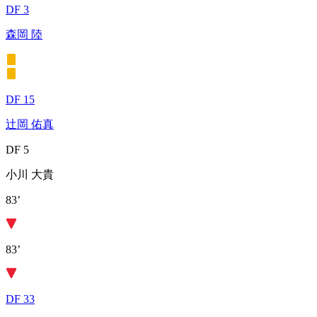
DF 3
森岡 陸
DF 15
辻岡 佑真
DF 5
小川 大貴
83’
83’
DF 33