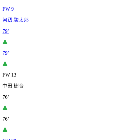
FW 9
河辺 駿太郎
79’
79’
FW 13
中田 樹音
76’
76’