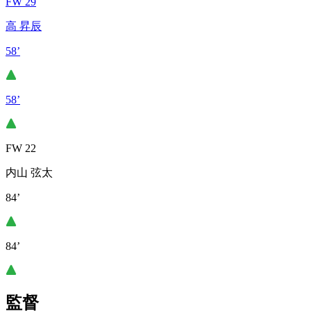
FW 29
高 昇辰
58’
58’
FW 22
内山 弦太
84’
84’
監督