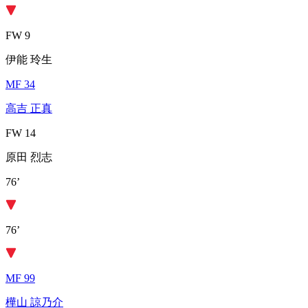
FW 9
伊能 玲生
MF 34
高吉 正真
FW 14
原田 烈志
76’
76’
MF 99
樺山 諒乃介