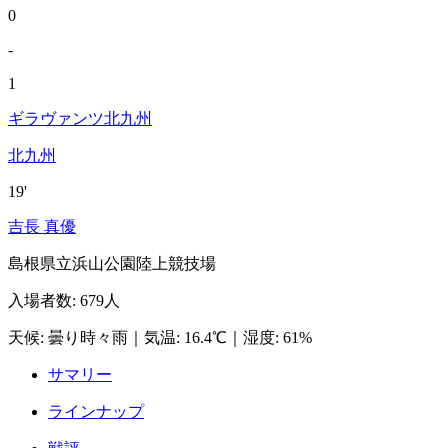
0
-
1
ギラヴァンツ北九州
北九州
19'
吉長 真優
島根県立浜山公園陸上競技場
入場者数
:
679人
天候
:
曇り時々雨
｜
気温
:
16.4℃
｜
湿度
:
61%
サマリー
ラインナップ