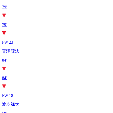
79’
79’
FW 23
官澤 琉汰
84’
84’
FW 18
渡邉 颯太