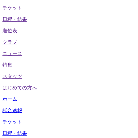
チケット
日程・結果
順位表
クラブ
ニュース
特集
スタッツ
はじめての方へ
ホーム
試合速報
チケット
日程・結果