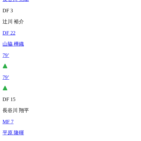
DF 3
辻川 裕介
DF 22
山脇 樺織
79’
79’
DF 15
長谷川 翔平
MF 7
平原 隆暉