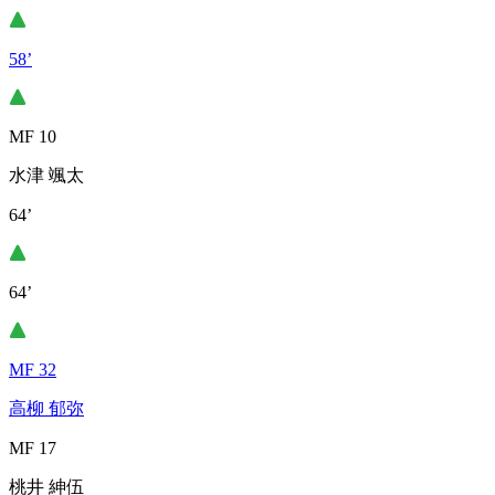
58’
MF 10
水津 颯太
64’
64’
MF 32
高柳 郁弥
MF 17
桃井 紳伍