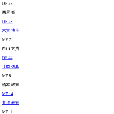
DF 28
西尾 響
DF 28
木實 快斗
MF 7
白山 玄貴
DF 44
辻岡 佑真
MF 8
橋本 峻輝
MF 14
井澤 春輝
MF 11