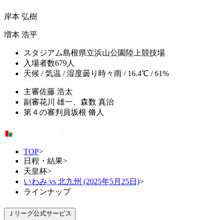
岸本 弘樹
増本 浩平
スタジアム
島根県立浜山公園陸上競技場
入場者数
679人
天候 / 気温 / 湿度
曇り時々雨 / 16.4℃ / 61%
主審
佐藤 浩太
副審
花川 雄一、森数 真治
第４の審判員
坂根 脩人
TOP
>
日程・結果
>
天皇杯
>
いわみ vs 北九州 (2025年5月25日)
>
ラインナップ
Ｊリーグ公式サービス