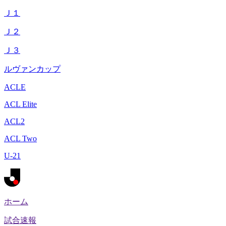
Ｊ１
Ｊ２
Ｊ３
ルヴァンカップ
ACLE
ACL Elite
ACL2
ACL Two
U-21
ホーム
試合速報