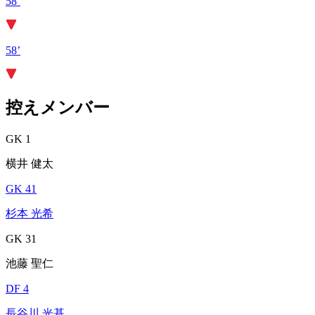
58’
58’
控えメンバー
GK 1
横井 健太
GK 41
杉本 光希
GK 31
池藤 聖仁
DF 4
長谷川 光基