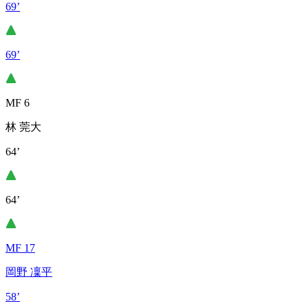
69’
69’
MF 6
林 莞大
64’
64’
MF 17
岡野 凜平
58’