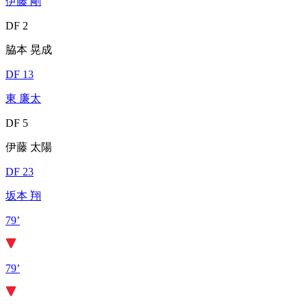
伊藤 剛
DF 2
脇本 晃成
DF 13
東 廉太
DF 5
伊藤 太陽
DF 23
坂本 翔
79’
79’