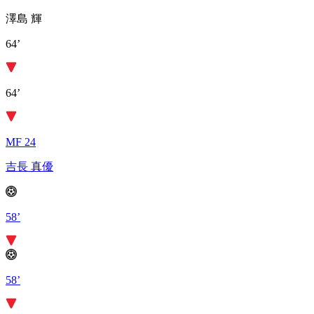
澤島 輝
64’
64’
MF 24
吉長 真優
58’
58’