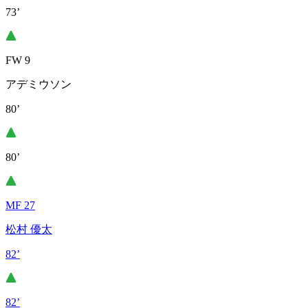
73’
FW 9
アデミウソン
80’
80’
MF 27
松村 優太
82’
82’