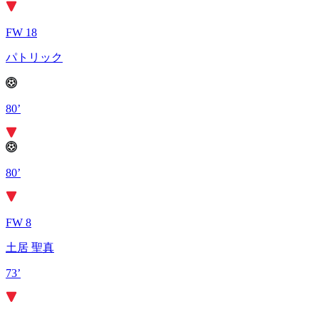
FW 18
パトリック
80’
80’
FW 8
土居 聖真
73’