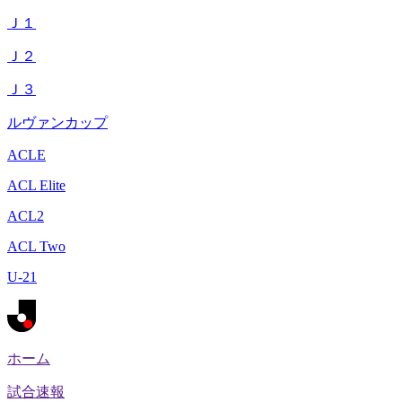
Ｊ１
Ｊ２
Ｊ３
ルヴァンカップ
ACLE
ACL Elite
ACL2
ACL Two
U-21
ホーム
試合速報