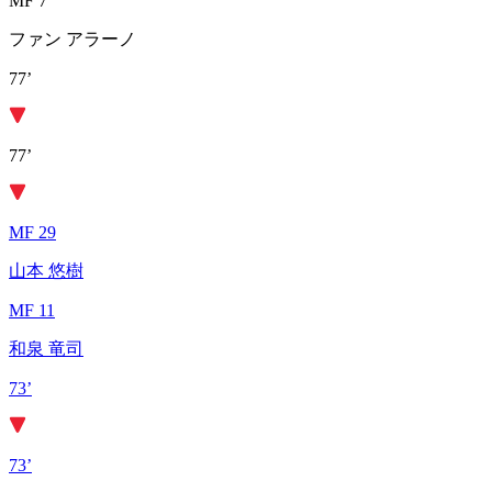
MF 7
ファン アラーノ
77’
77’
MF 29
山本 悠樹
MF 11
和泉 竜司
73’
73’