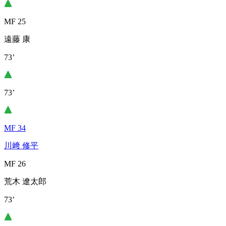
MF 25
遠藤 康
73’
73’
MF 34
川﨑 修平
MF 26
荒木 遼太郎
73’