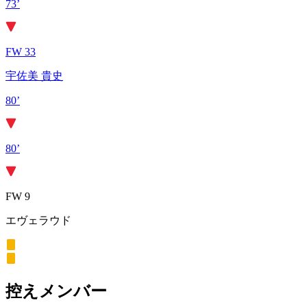
73’
FW 33
宇佐美 貴史
80’
80’
FW 9
エヴェラウド
控えメンバー