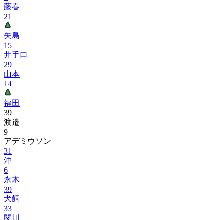
藤春
21
矢島
15
井手口
29
山本
14
福田
39
渡邉
9
アデミウソン
31
沖
6
永木
39
犬飼
33
関川