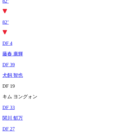
82’
82’
DF 4
藤春 廣輝
DF 39
犬飼 智也
DF 19
キム ヨングォン
DF 33
関川 郁万
DF 27