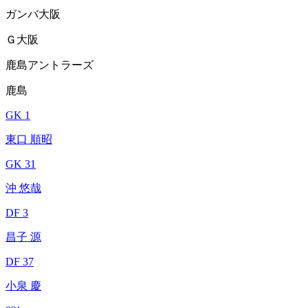
ガンバ大阪
Ｇ大阪
鹿島アントラーズ
鹿島
GK 1
東口 順昭
GK 31
沖 悠哉
DF 3
昌子 源
DF 37
小泉 慶