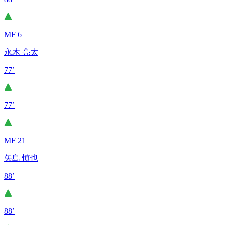
MF 6
永木 亮太
77’
77’
MF 21
矢島 慎也
88’
88’