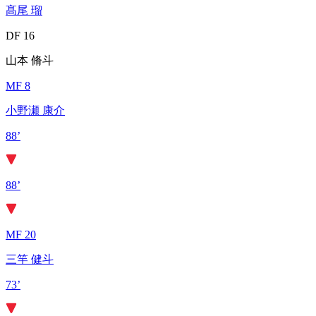
髙尾 瑠
DF 16
山本 脩斗
MF 8
小野瀬 康介
88’
88’
MF 20
三竿 健斗
73’