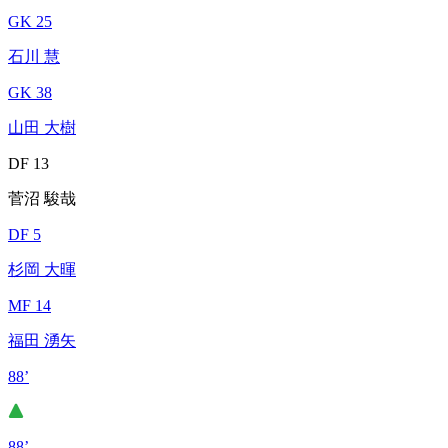
GK 25
石川 慧
GK 38
山田 大樹
DF 13
菅沼 駿哉
DF 5
杉岡 大暉
MF 14
福田 湧矢
88’
88’