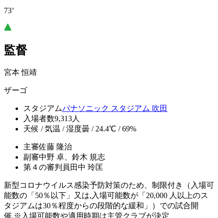
73’
監督
宮本 恒靖
ザーゴ
スタジアム
パナソニック スタジアム 吹田
入場者数
9,313人
天候 / 気温 / 湿度
曇 / 24.4℃ / 69%
主審
佐藤 隆治
副審
中野 卓、鈴木 規志
第４の審判員
田中 玲匡
新型コロナウイルス感染予防対策のため、制限付き（入場可
能数の「50％以下」又は,入場可能数が「20,000 人以上のス
タジアムは30％程度からの段階的な緩和」）での試合開
催,※入場可能数や適用時期は主管クラブが決定