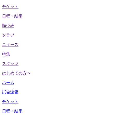
チケット
日程・結果
順位表
クラブ
ニュース
特集
スタッツ
はじめての方へ
ホーム
試合速報
チケット
日程・結果