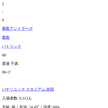
2
-
0
鹿島アントラーズ
鹿島
パトリック
66'
渡邉 千真
90+3'
パナソニック スタジアム 吹田
入場者数
:
9,313人
天候
:
曇
｜
気温
:
24.4℃
｜
湿度
:
69%