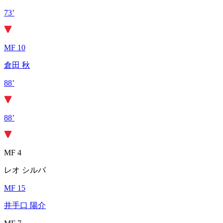
73’
MF 10
倉田 秋
88’
88’
MF 4
レオ シルバ
MF 15
井手口 陽介