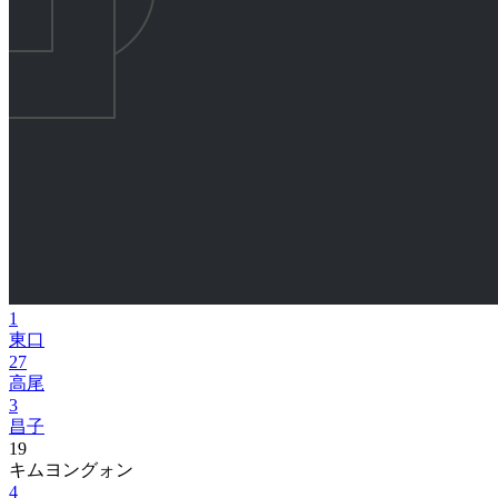
1
東口
27
高尾
3
昌子
19
キムヨングォン
4