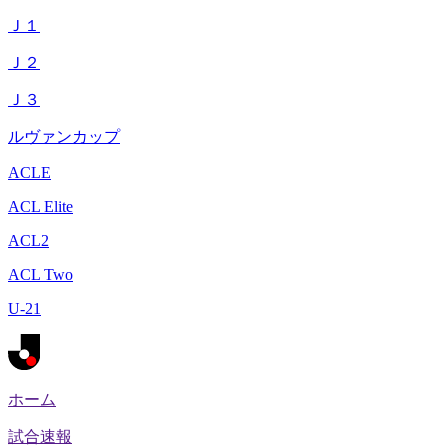
Ｊ１
Ｊ２
Ｊ３
ルヴァンカップ
ACLE
ACL Elite
ACL2
ACL Two
U-21
ホーム
試合速報