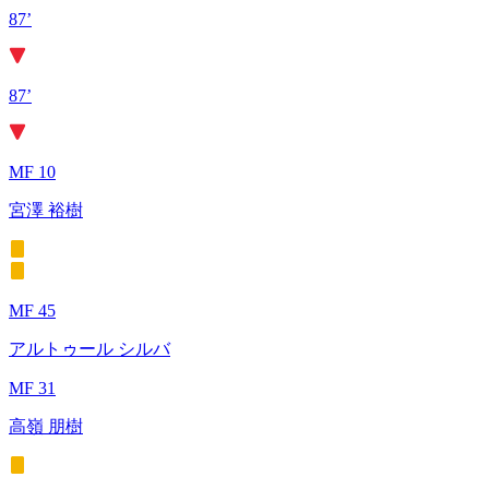
87’
87’
MF 10
宮澤 裕樹
MF 45
アルトゥール シルバ
MF 31
高嶺 朋樹