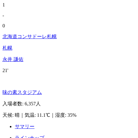
1
-
0
北海道コンサドーレ札幌
札幌
永井 謙佑
21'
味の素スタジアム
入場者数
:
6,357人
天候
:
晴
｜
気温
:
11.1℃
｜
湿度
:
35%
サマリー
ラインナップ