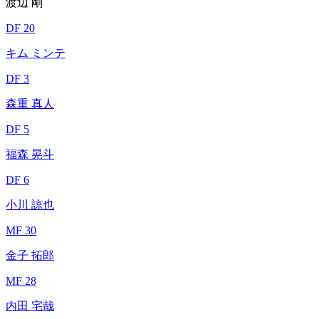
渡辺 剛
DF 20
キム ミンテ
DF 3
森重 真人
DF 5
福森 晃斗
DF 6
小川 諒也
MF 30
金子 拓郎
MF 28
内田 宅哉