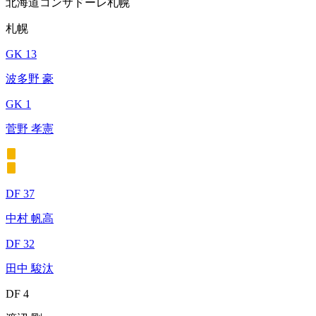
北海道コンサドーレ札幌
札幌
GK 13
波多野 豪
GK 1
菅野 孝憲
DF 37
中村 帆高
DF 32
田中 駿汰
DF 4