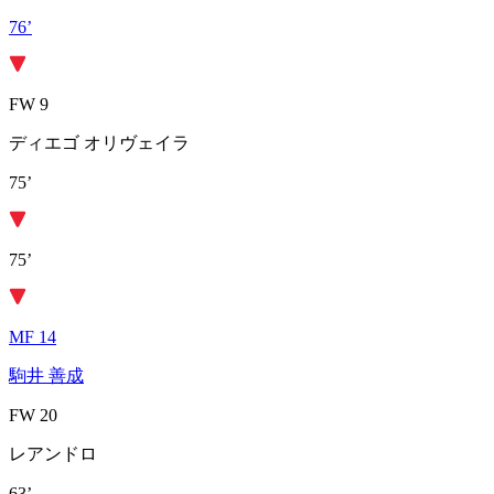
76’
FW 9
ディエゴ オリヴェイラ
75’
75’
MF 14
駒井 善成
FW 20
レアンドロ
63’