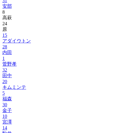
31
安部
8
高萩
24
原
15
アダイウトン
28
内田
1
菅野孝
32
田中
20
キムミンテ
5
福森
30
金子
10
宮澤
14