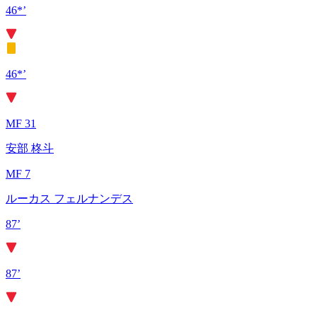
46*’
46*’
MF 31
安部 柊斗
MF 7
ルーカス フェルナンデス
87’
87’