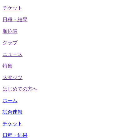
チケット
日程・結果
順位表
クラブ
ニュース
特集
スタッツ
はじめての方へ
ホーム
試合速報
チケット
日程・結果