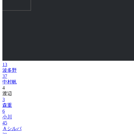
13
波多野
37
中村帆
4
渡辺
3
森重
6
小川
45
Ａシルバ