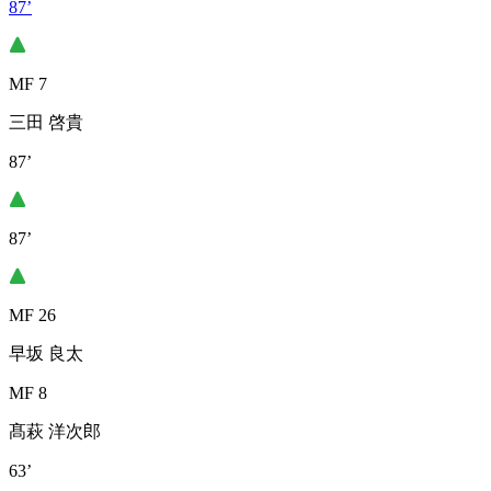
87’
MF 7
三田 啓貴
87’
87’
MF 26
早坂 良太
MF 8
髙萩 洋次郎
63’