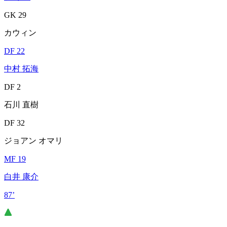
GK 29
カウィン
DF 22
中村 拓海
DF 2
石川 直樹
DF 32
ジョアン オマリ
MF 19
白井 康介
87’