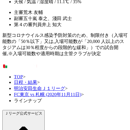
天候 / 気温 / 湿度
晴 / 11.1℃ / 35%
主審
荒木 友輔
副審
五十嵐 泰之、淺田 武士
第４の審判員
井上 知大
新型コロナウイルス感染予防対策のため、制限付き（入場可
能数の「50％以下」又は,入場可能数が「20,000 人以上のス
タジアムは30％程度からの段階的な緩和」）での試合開
催,※入場可能数や適用時期は主管クラブが決定
TOP
>
日程・結果
>
明治安田生命Ｊ１リーグ
>
FC東京 vs 札幌 (2020年11月11日)
>
ラインナップ
Ｊリーグ公式サービス