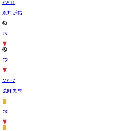
FW 11
永井 謙佑
75’
75’
MF 27
荒野 拓馬
76’