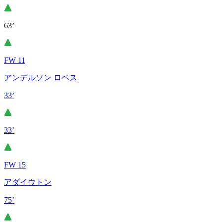
63’
FW 11
アンデルソン ロペス
33’
33’
FW 15
アダイウトン
75’