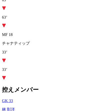
63’
MF 18
チャナティップ
33’
33’
控えメンバー
GK 33
林 彰洋