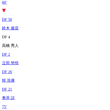
60’
DF 50
鈴木 義宜
DF 4
高橋 秀人
DF 2
立田 悠悟
DF 26
韓 浩康
DF 21
奥井 諒
75’