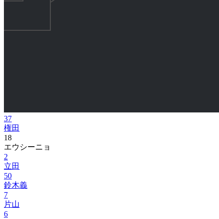
37
権田
18
エウシーニョ
2
立田
50
鈴木義
7
片山
6