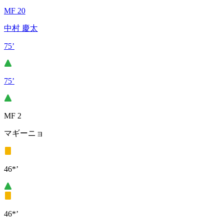
MF 20
中村 慶太
75’
75’
MF 2
マギーニョ
46*’
46*’