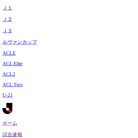
Ｊ１
Ｊ２
Ｊ３
ルヴァンカップ
ACLE
ACL Elite
ACL2
ACL Two
U-21
ホーム
試合速報