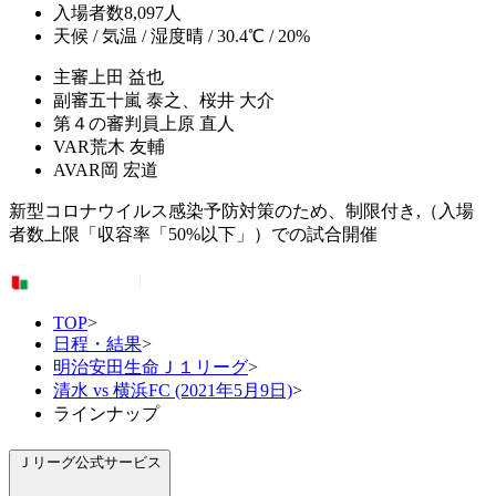
入場者数
8,097人
天候 / 気温 / 湿度
晴 / 30.4℃ / 20%
主審
上田 益也
副審
五十嵐 泰之、桜井 大介
第４の審判員
上原 直人
VAR
荒木 友輔
AVAR
岡 宏道
新型コロナウイルス感染予防対策のため、制限付き,（入場
者数上限「収容率「50%以下」）での試合開催
TOP
>
日程・結果
>
明治安田生命Ｊ１リーグ
>
清水 vs 横浜FC (2021年5月9日)
>
ラインナップ
Ｊリーグ公式サービス