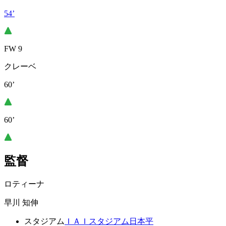
54’
FW 9
クレーベ
60’
60’
監督
ロティーナ
早川 知伸
スタジアム
ＩＡＩスタジアム日本平