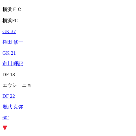
横浜ＦＣ
横浜FC
GK 37
権田 修一
GK 21
市川 暉記
DF 18
エウシーニョ
DF 22
岩武 克弥
60’