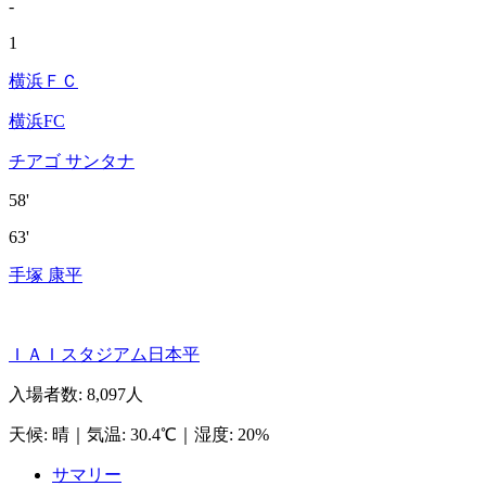
-
1
横浜ＦＣ
横浜FC
チアゴ サンタナ
58'
63'
手塚 康平
ＩＡＩスタジアム日本平
入場者数
:
8,097人
天候
:
晴
｜
気温
:
30.4℃
｜
湿度
:
20%
サマリー