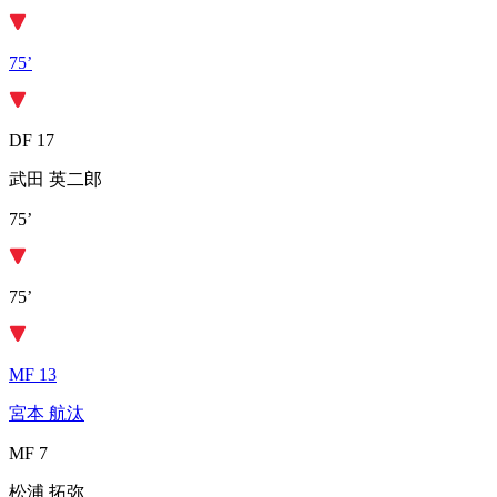
75’
DF 17
武田 英二郎
75’
75’
MF 13
宮本 航汰
MF 7
松浦 拓弥