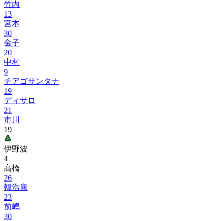
竹内
13
宮本
30
金子
20
中村
9
チアゴサンタナ
19
ディサロ
21
市川
19
伊野波
4
高橋
26
韓浩康
23
前嶋
30