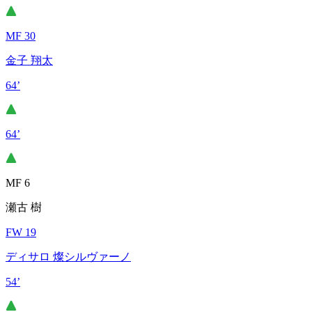
MF 30
金子 翔太
64’
64’
MF 6
瀬古 樹
FW 19
ディサロ 燦シルヴァーノ
54’