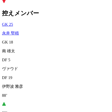
控えメンバー
GK 25
永井 堅梧
GK 18
南 雄太
DF 5
ヴァウド
DF 19
伊野波 雅彦
88’