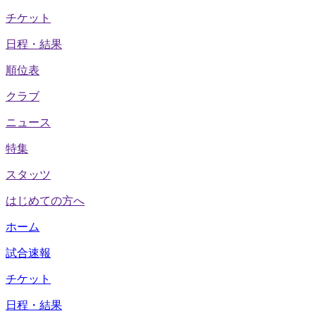
チケット
日程・結果
順位表
クラブ
ニュース
特集
スタッツ
はじめての方へ
ホーム
試合速報
チケット
日程・結果