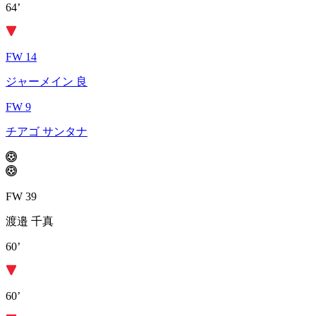
64’
FW 14
ジャーメイン 良
FW 9
チアゴ サンタナ
FW 39
渡邉 千真
60’
60’