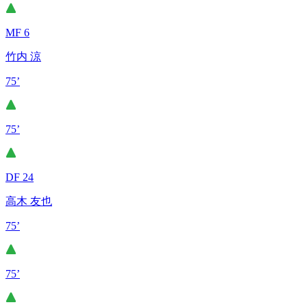
MF 6
竹内 涼
75’
75’
DF 24
高木 友也
75’
75’