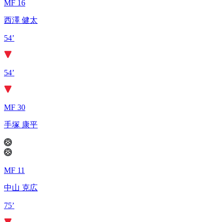
MF 16
西澤 健太
54’
54’
MF 30
手塚 康平
MF 11
中山 克広
75’