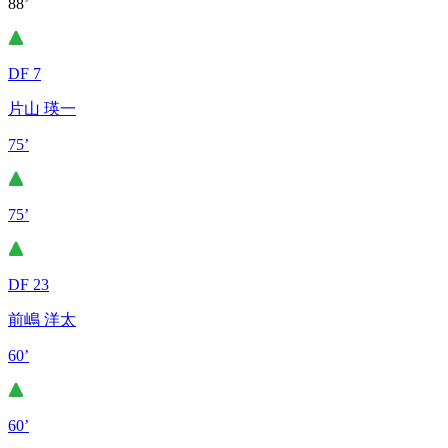
88’
DF 7
片山 瑛一
75’
75’
DF 23
前嶋 洋太
60’
60’