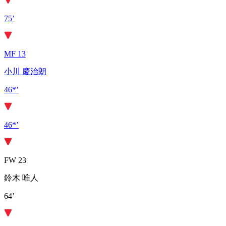
75’
MF 13
小川 慶治朗
46*’
46*’
FW 23
鈴木 唯人
64’