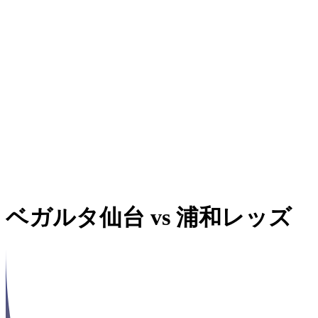
ベガルタ仙台
vs
浦和レッズ