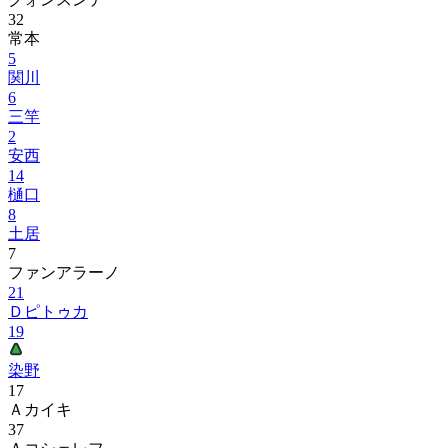
32
常本
5
関川
6
三竿
2
安西
14
樋口
8
土居
7
ファンアラーノ
21
Ｄピトゥカ
19
染野
17
Ａカイキ
37