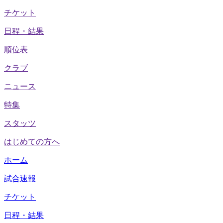
チケット
日程・結果
順位表
クラブ
ニュース
特集
スタッツ
はじめての方へ
ホーム
試合速報
チケット
日程・結果