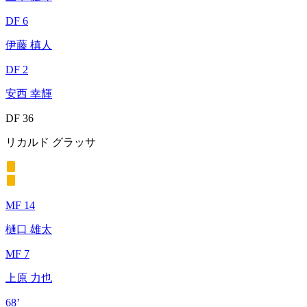
DF 6
伊藤 槙人
DF 2
安西 幸輝
DF 36
リカルド グラッサ
MF 14
樋口 雄太
MF 7
上原 力也
68’