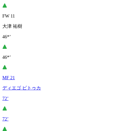
FW 11
大津 祐樹
46*’
46*’
MF 21
ディエゴ ピトゥカ
72’
72’