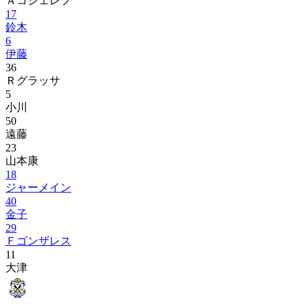
Ａコシェレフ
17
鈴木
6
伊藤
36
Ｒグラッサ
5
小川
50
遠藤
23
山本康
18
ジャーメイン
40
金子
29
Ｆゴンザレス
11
大津