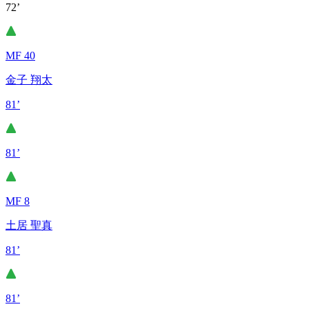
72’
MF 40
金子 翔太
81’
81’
MF 8
土居 聖真
81’
81’