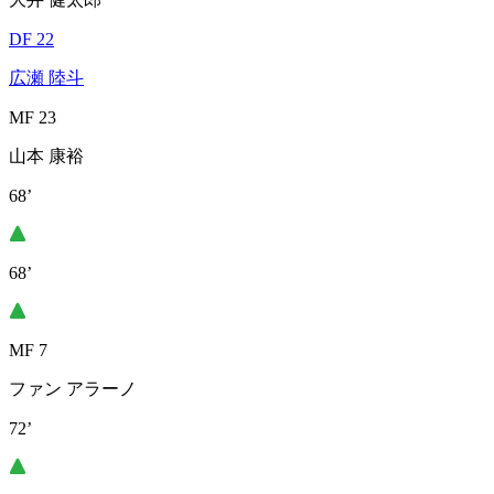
DF 22
広瀬 陸斗
MF 23
山本 康裕
68’
68’
MF 7
ファン アラーノ
72’