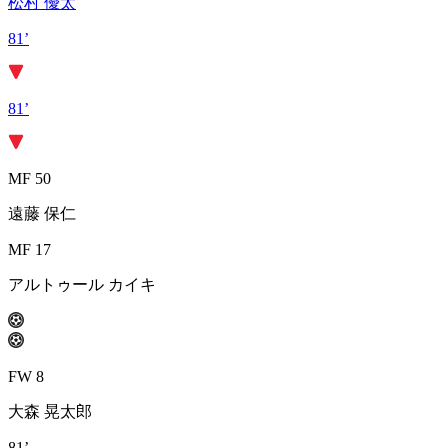
松村 優太
81’
81’
MF 50
遠藤 保仁
MF 17
アルトゥール カイキ
FW 8
大森 晃太郎
81’