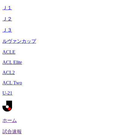
Ｊ１
Ｊ２
Ｊ３
ルヴァンカップ
ACLE
ACL Elite
ACL2
ACL Two
U-21
ホーム
試合速報