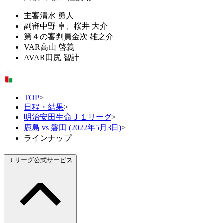
主審
清水 勇人
副審
中野 卓、桜井 大介
第４の審判員
金次 雄之介
VAR
高山 啓義
AVAR
田尻 智計
TOP
>
日程・結果
>
明治安田生命Ｊ１リーグ
>
鹿島 vs 磐田 (2022年5月3日)
>
ラインナップ
Ｊリーグ公式サービス