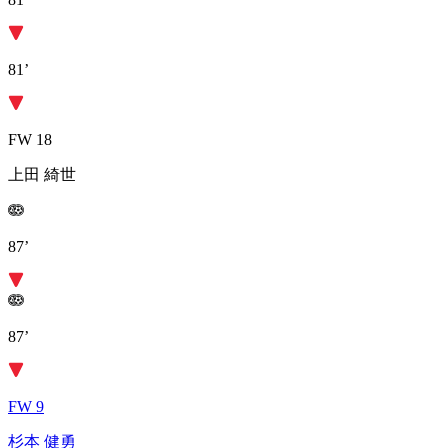
81’
FW 18
上田 綺世
87’
87’
FW 9
杉本 健勇