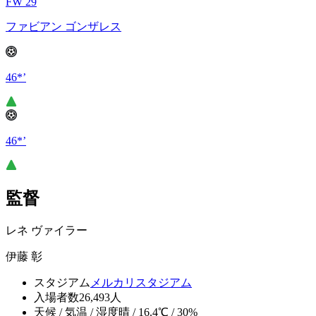
FW 29
ファビアン ゴンザレス
46*’
46*’
監督
レネ ヴァイラー
伊藤 彰
スタジアム
メルカリスタジアム
入場者数
26,493人
天候 / 気温 / 湿度
晴 / 16.4℃ / 30%