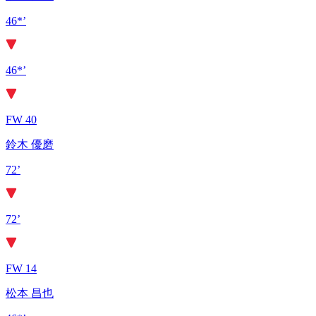
46*’
46*’
FW 40
鈴木 優磨
72’
72’
FW 14
松本 昌也