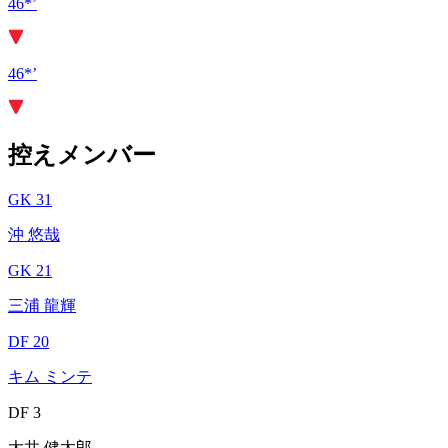
46*’
46*’
控えメンバー
GK 31
沖 悠哉
GK 21
三浦 龍輝
DF 20
キム ミンテ
DF 3
大井 健太郎