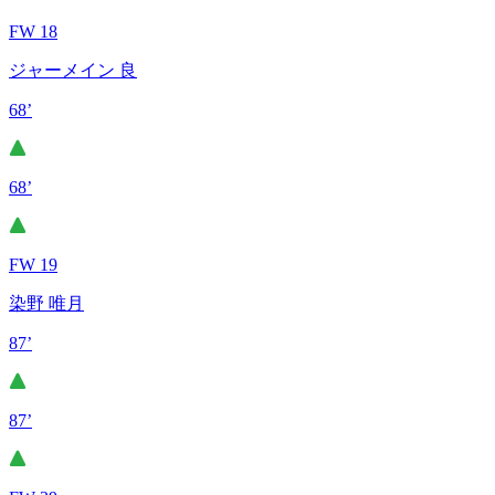
FW 18
ジャーメイン 良
68’
68’
FW 19
染野 唯月
87’
87’