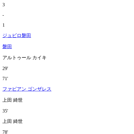
3
-
1
ジュビロ磐田
磐田
アルトゥール カイキ
29'
71'
ファビアン ゴンザレス
上田 綺世
35'
上田 綺世
78'