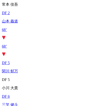
常本 佳吾
DF 2
山本 義道
68’
68’
DF 5
関川 郁万
DF 5
小川 大貴
DF 6
三竿 健斗