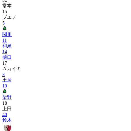
32
常本
15
ブエノ
5
関川
11
和泉
14
樋口
17
Ａカイキ
8
土居
19
染野
18
上田
40
鈴木