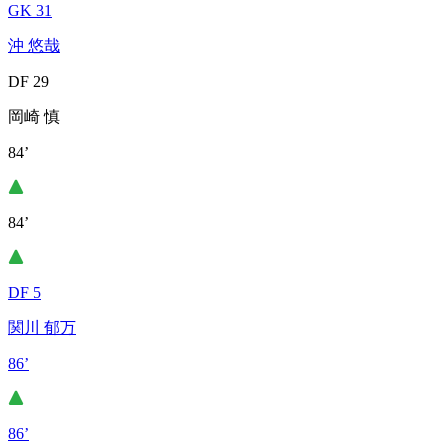
GK 31
沖 悠哉
DF 29
岡崎 慎
84’
84’
DF 5
関川 郁万
86’
86’