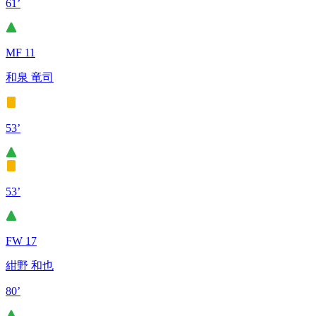
61’
MF 11
和泉 竜司
53’
53’
FW 17
紺野 和也
80’