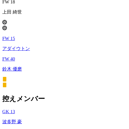
FW 18
上田 綺世
FW 15
アダイウトン
FW 40
鈴木 優磨
控えメンバー
GK 13
波多野 豪