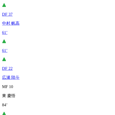
DF 37
中村 帆高
61’
61’
DF 22
広瀬 陸斗
MF 10
東 慶悟
84’