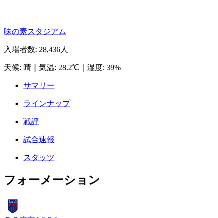
味の素スタジアム
入場者数
:
28,436人
天候
:
晴
｜
気温
:
28.2℃
｜
湿度
:
39%
サマリー
ラインナップ
戦評
試合速報
スタッツ
フォーメーション