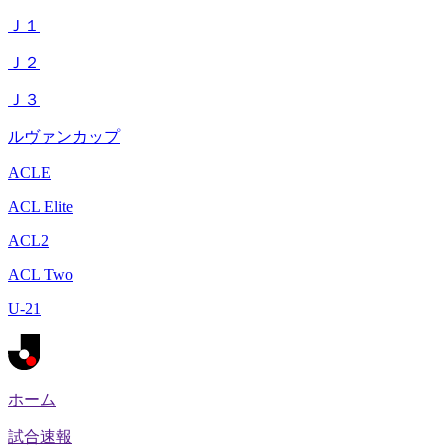
Ｊ１
Ｊ２
Ｊ３
ルヴァンカップ
ACLE
ACL Elite
ACL2
ACL Two
U-21
ホーム
試合速報