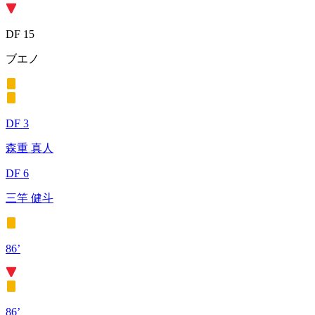
DF 15
ブエノ
DF 3
森重 真人
DF 6
三竿 健斗
86’
86’