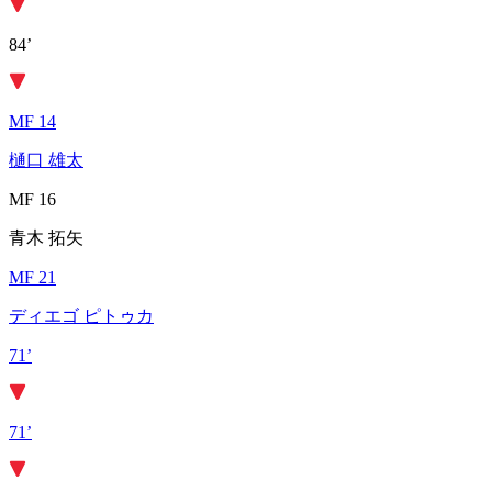
84’
MF 14
樋口 雄太
MF 16
青木 拓矢
MF 21
ディエゴ ピトゥカ
71’
71’