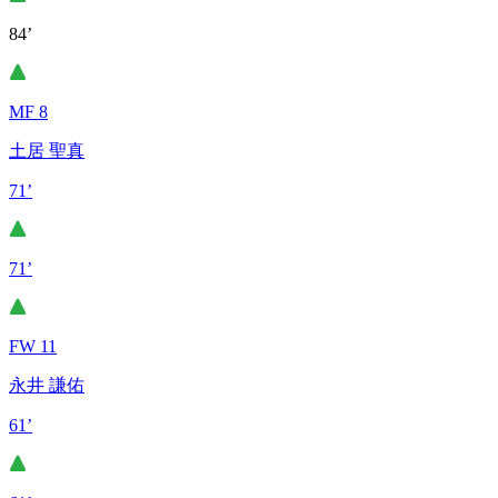
84’
MF 8
土居 聖真
71’
71’
FW 11
永井 謙佑
61’