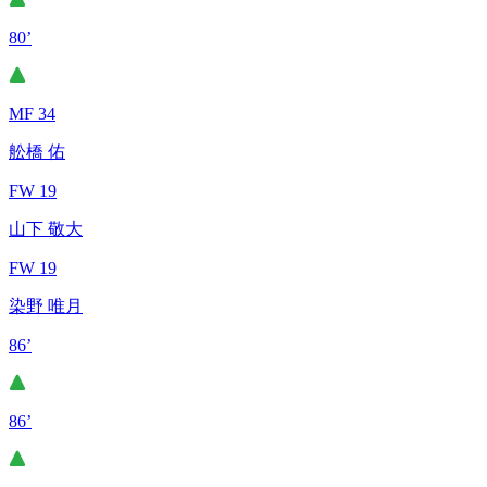
80’
MF 34
舩橋 佑
FW 19
山下 敬大
FW 19
染野 唯月
86’
86’