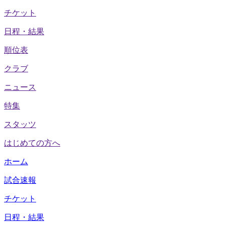
チケット
日程・結果
順位表
クラブ
ニュース
特集
スタッツ
はじめての方へ
ホーム
試合速報
チケット
日程・結果