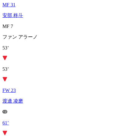
MF 31
安部 柊斗
MF 7
ファン アラーノ
53’
53’
FW 23
渡邊 凌磨
61’