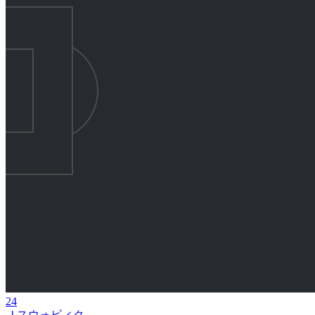
24
Ｊスウォビィク