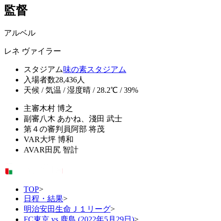
監督
アルベル
レネ ヴァイラー
スタジアム
味の素スタジアム
入場者数
28,436人
天候 / 気温 / 湿度
晴 / 28.2℃ / 39%
主審
木村 博之
副審
八木 あかね、淺田 武士
第４の審判員
阿部 将茂
VAR
大坪 博和
AVAR
田尻 智計
TOP
>
日程・結果
>
明治安田生命Ｊ１リーグ
>
FC東京 vs 鹿島 (2022年5月29日)
>