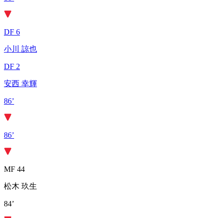
DF 6
小川 諒也
DF 2
安西 幸輝
86’
86’
MF 44
松木 玖生
84’