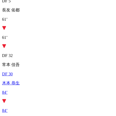
DF 5
長友 佑都
61’
61’
DF 32
常本 佳吾
DF 30
木本 恭生
84’
84’