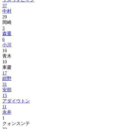
37
中村
29
岡崎
3
森重
6
小川
16
青木
10
東慶
17
紺野
31
安部
15
アダイウトン
11
永井
1
クォンスンテ