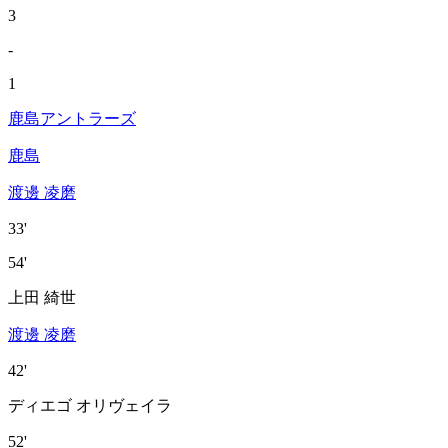
3
-
1
鹿島アントラーズ
鹿島
渡邊 凌磨
33'
54'
上田 綺世
渡邊 凌磨
42'
ディエゴ オリヴェイラ
52'