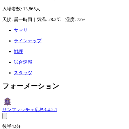
入場者数
:
13,865人
天候
:
曇一時雨
｜
気温
:
28.2℃
｜
湿度
:
72%
サマリー
ラインナップ
戦評
試合速報
スタッツ
フォーメーション
サンフレッチェ広島
3-4-2-1
後半42分