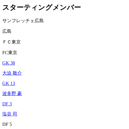
スターティングメンバー
サンフレッチェ広島
広島
ＦＣ東京
FC東京
GK 38
大迫 敬介
GK 13
波多野 豪
DF 3
塩谷 司
DF 5