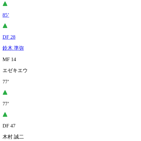
85’
DF 28
鈴木 準弥
MF 14
エゼキエウ
77’
77’
DF 47
木村 誠二