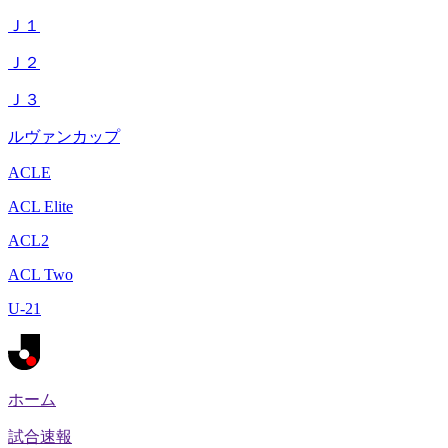
Ｊ１
Ｊ２
Ｊ３
ルヴァンカップ
ACLE
ACL Elite
ACL2
ACL Two
U-21
ホーム
試合速報