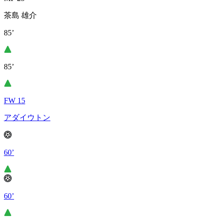
茶島 雄介
85’
85’
FW 15
アダイウトン
60’
60’