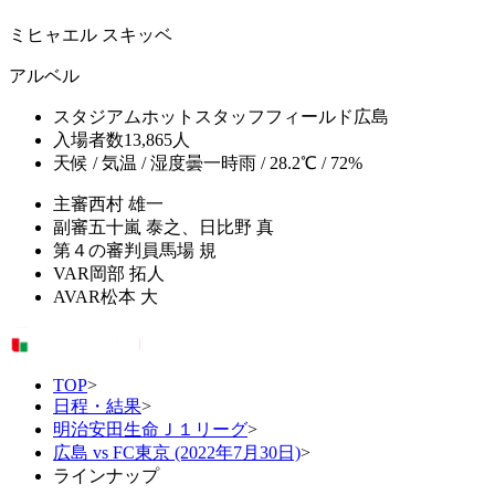
ミヒャエル スキッベ
アルベル
スタジアム
ホットスタッフフィールド広島
入場者数
13,865人
天候 / 気温 / 湿度
曇一時雨 / 28.2℃ / 72%
主審
西村 雄一
副審
五十嵐 泰之、日比野 真
第４の審判員
馬場 規
VAR
岡部 拓人
AVAR
松本 大
TOP
>
日程・結果
>
明治安田生命Ｊ１リーグ
>
広島 vs FC東京 (2022年7月30日)
>
ラインナップ