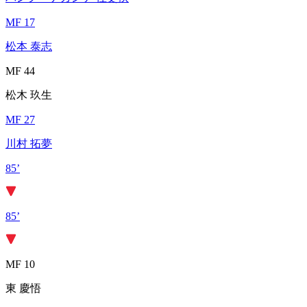
MF 17
松本 泰志
MF 44
松木 玖生
MF 27
川村 拓夢
85’
85’
MF 10
東 慶悟