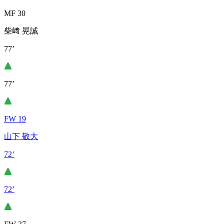
MF 30
柴﨑 晃誠
77’
77’
FW 19
山下 敬大
72’
72’