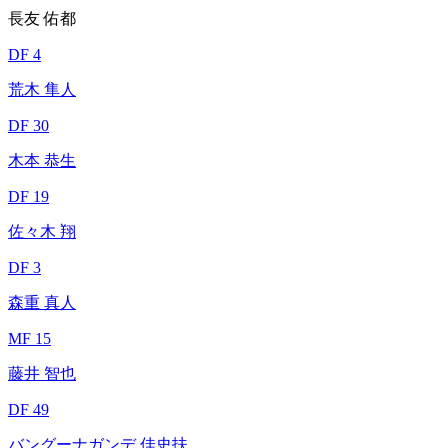
長友 佑都
DF 4
荒木 隼人
DF 30
木本 恭生
DF 19
佐々木 翔
DF 3
森重 真人
MF 15
藤井 智也
DF 49
バングーナガンデ 佳史扶