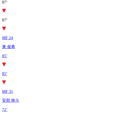
87’
87’
MF 24
東 俊希
85’
85’
MF 31
安部 柊斗
72’