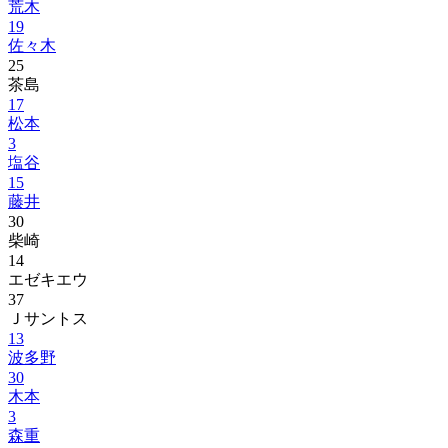
荒木
19
佐々木
25
茶島
17
松本
3
塩谷
15
藤井
30
柴崎
14
エゼキエウ
37
Ｊサントス
13
波多野
30
木本
3
森重