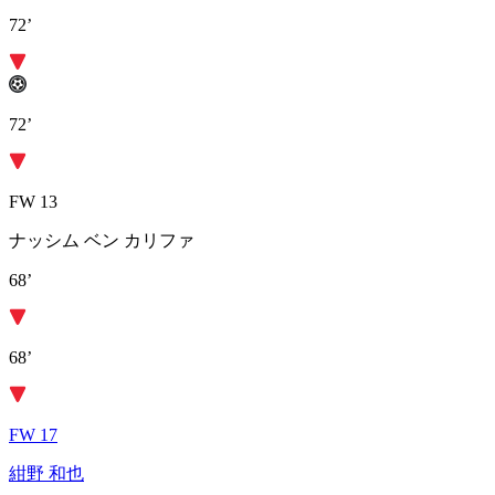
72’
72’
FW 13
ナッシム ベン カリファ
68’
68’
FW 17
紺野 和也