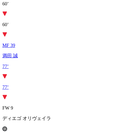
60’
60’
MF 39
満田 誠
77’
77’
FW 9
ディエゴ オリヴェイラ