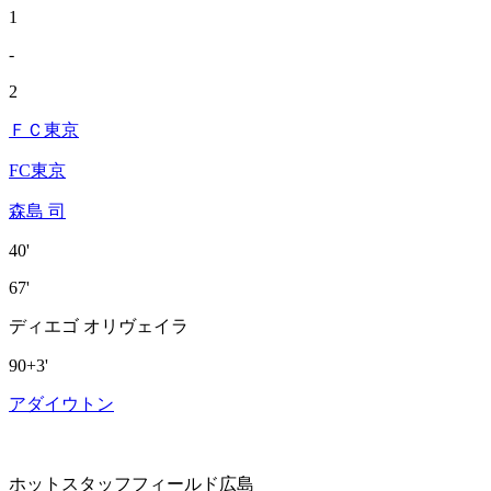
1
-
2
ＦＣ東京
FC東京
森島 司
40'
67'
ディエゴ オリヴェイラ
90+3'
アダイウトン
ホットスタッフフィールド広島