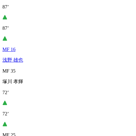
87’
87’
MF 16
浅野 雄也
MF 35
塚川 孝輝
72’
72’
MF 25