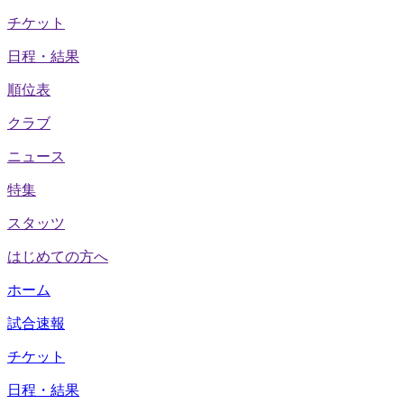
チケット
日程・結果
順位表
クラブ
ニュース
特集
スタッツ
はじめての方へ
ホーム
試合速報
チケット
日程・結果