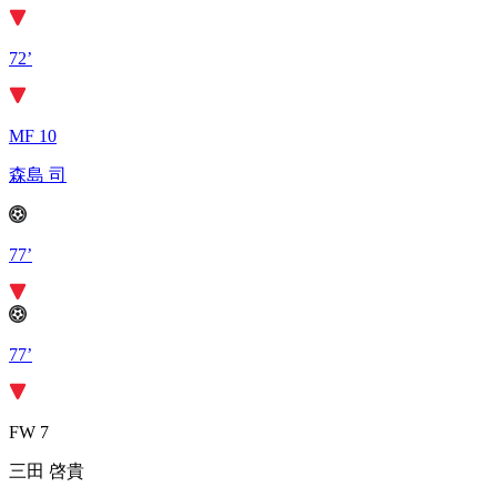
72’
MF 10
森島 司
77’
77’
FW 7
三田 啓貴