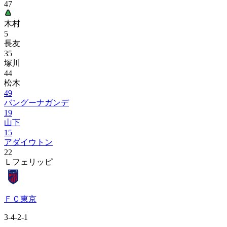
47
木村
5
長友
35
塚川
44
松木
49
バングーナガンデ
19
山下
15
アダイウトン
22
Ｌフェリッピ
ＦＣ東京
3-4-2-1