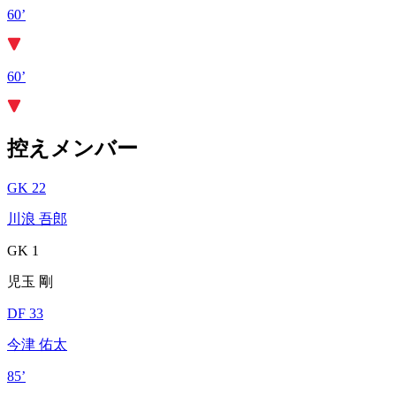
60’
60’
控えメンバー
GK 22
川浪 吾郎
GK 1
児玉 剛
DF 33
今津 佑太
85’