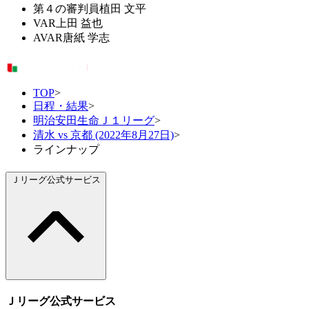
第４の審判員
植田 文平
VAR
上田 益也
AVAR
唐紙 学志
TOP
>
日程・結果
>
明治安田生命Ｊ１リーグ
>
清水 vs 京都 (2022年8月27日)
>
ラインナップ
Ｊリーグ公式サービス
Ｊリーグ公式サービス