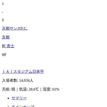
1
-
0
京都サンガF.C.
京都
乾 貴士
68'
ＩＡＩスタジアム日本平
入場者数
:
14,034人
天候
:
晴
｜
気温
:
28.6℃
｜
湿度
:
61%
サマリー
ラインナップ