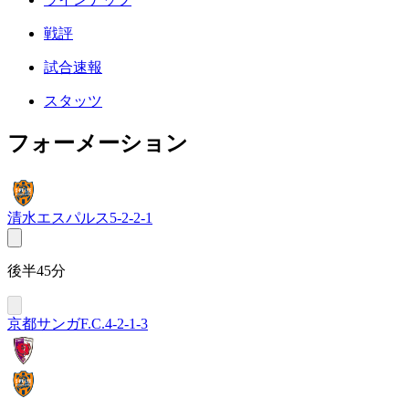
戦評
試合速報
スタッツ
フォーメーション
清水エスパルス
5-2-2-1
後半45分
京都サンガF.C.
4-2-1-3