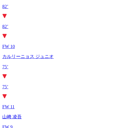
82’
82’
FW 10
カルリーニョス ジュニオ
75’
75’
FW 11
山﨑 凌吾
FW 9