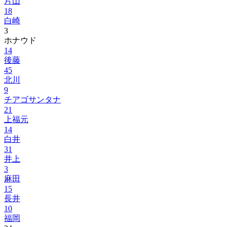
片山
18
白崎
3
ホナウド
14
後藤
45
北川
9
チアゴサンタナ
21
上福元
14
白井
31
井上
3
麻田
15
長井
10
福岡