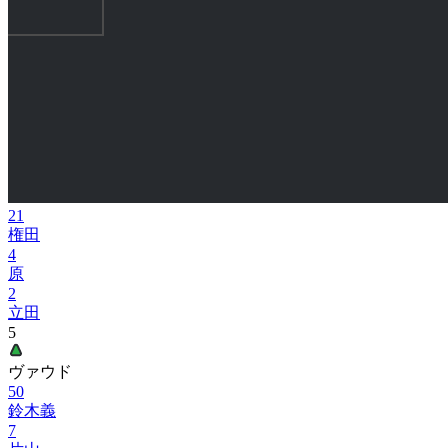
21
権田
4
原
2
立田
5
ヴァウド
50
鈴木義
7