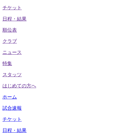
チケット
日程・結果
順位表
クラブ
ニュース
特集
スタッツ
はじめての方へ
ホーム
試合速報
チケット
日程・結果