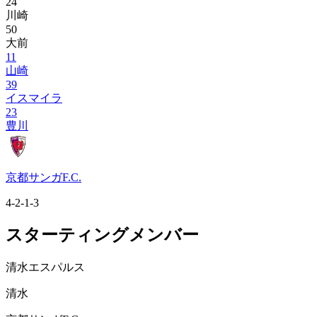
24
川崎
50
大前
11
山崎
39
イスマイラ
23
豊川
京都サンガF.C.
4-2-1-3
スターティングメンバー
清水エスパルス
清水