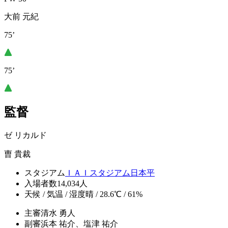
大前 元紀
75’
75’
監督
ゼ リカルド
曺 貴裁
スタジアム
ＩＡＩスタジアム日本平
入場者数
14,034人
天候 / 気温 / 湿度
晴 / 28.6℃ / 61%
主審
清水 勇人
副審
浜本 祐介、塩津 祐介