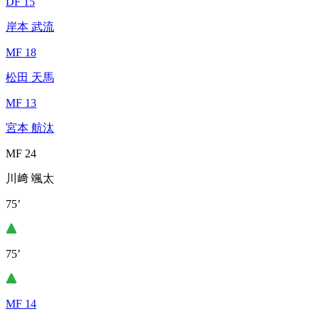
DF 15
岸本 武流
MF 18
松田 天馬
MF 13
宮本 航汰
MF 24
川﨑 颯太
75’
75’
MF 14