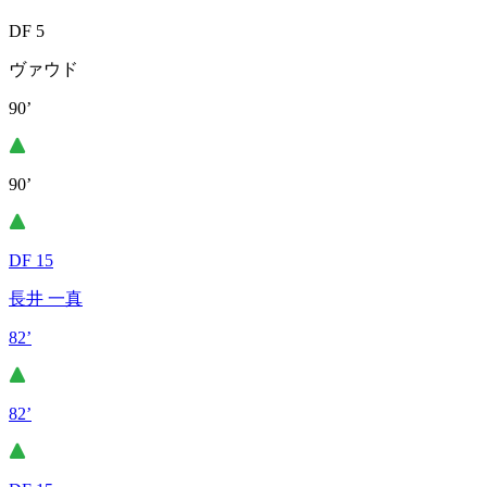
DF 5
ヴァウド
90’
90’
DF 15
長井 一真
82’
82’