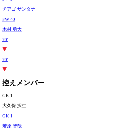
チアゴ サンタナ
FW 40
木村 勇大
70’
70’
控えメンバー
GK 1
大久保 択生
GK 1
若原 智哉