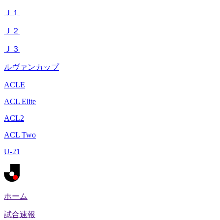
Ｊ１
Ｊ２
Ｊ３
ルヴァンカップ
ACLE
ACL Elite
ACL2
ACL Two
U-21
ホーム
試合速報