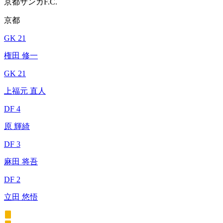
京都サンガF.C.
京都
GK 21
権田 修一
GK 21
上福元 直人
DF 4
原 輝綺
DF 3
麻田 将吾
DF 2
立田 悠悟