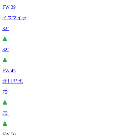
FW 39
イスマイラ
82’
82’
FW 45
北川 航也
75’
75’
FW 50