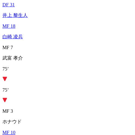
DF 31
井上 黎生人
MF 18
白崎 凌兵
MF 7
武富 孝介
75’
75’
MF 3
ホナウド
MF 10