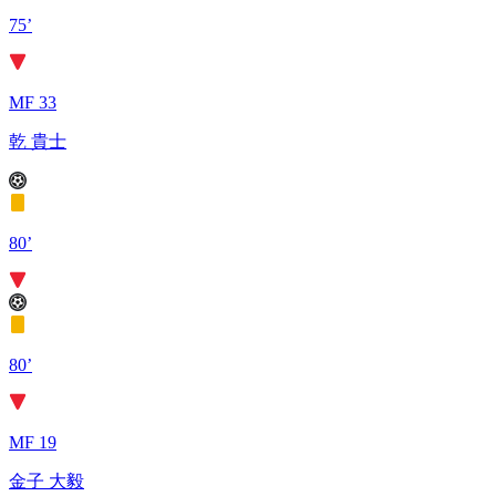
75’
MF 33
乾 貴士
80’
80’
MF 19
金子 大毅