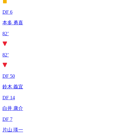
DF 6
本多 勇喜
82’
82’
DF 50
鈴木 義宜
DF 14
白井 康介
DF 7
片山 瑛一