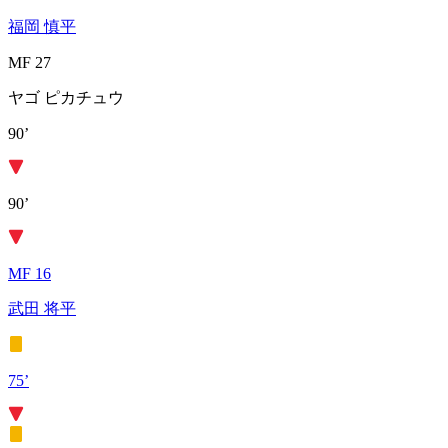
福岡 慎平
MF 27
ヤゴ ピカチュウ
90’
90’
MF 16
武田 将平
75’