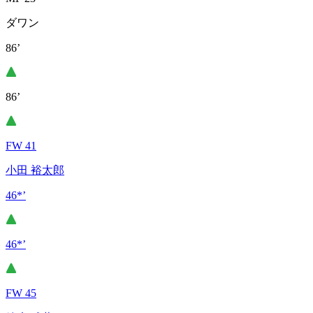
ダワン
86’
86’
FW 41
小田 裕太郎
46*’
46*’
FW 45