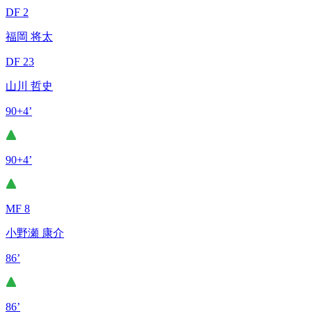
DF 2
福岡 将太
DF 23
山川 哲史
90+4’
90+4’
MF 8
小野瀬 康介
86’
86’