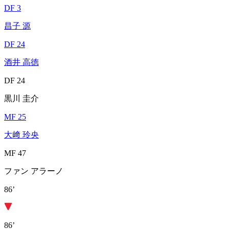
DF 3
昌子 源
DF 24
酒井 高徳
DF 24
黒川 圭介
MF 25
大﨑 玲央
MF 47
ファン アラーノ
86’
86’