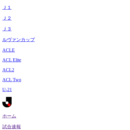
Ｊ１
Ｊ２
Ｊ３
ルヴァンカップ
ACLE
ACL Elite
ACL2
ACL Two
U-21
ホーム
試合速報