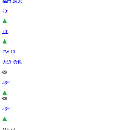
福田 湧矢
70’
70’
FW 10
大迫 勇也
46*’
46*’
MF 23