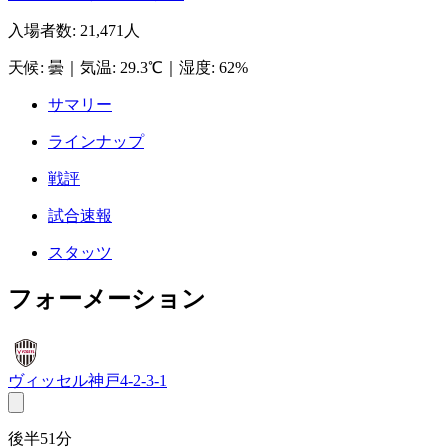
入場者数
:
21,471人
天候
:
曇
｜
気温
:
29.3℃
｜
湿度
:
62%
サマリー
ラインナップ
戦評
試合速報
スタッツ
フォーメーション
ヴィッセル神戸
4-2-3-1
後半51分