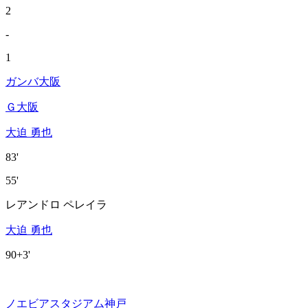
2
-
1
ガンバ大阪
Ｇ大阪
大迫 勇也
83'
55'
レアンドロ ペレイラ
大迫 勇也
90+3'
ノエビアスタジアム神戸