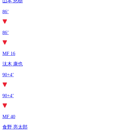
山本 悠樹
86’
86’
MF 16
汰木 康也
90+4’
90+4’
MF 40
食野 亮太郎