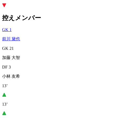
控えメンバー
GK 1
前川 黛也
GK 21
加藤 大智
DF 3
小林 友希
13’
13’