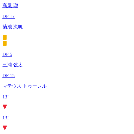
髙尾 瑠
DF 17
菊池 流帆
DF 5
三浦 弦太
DF 15
マテウス トゥーレル
13’
13’