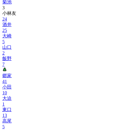
菊池
3
小林友
24
酒井
25
大崎
5
山口
2
飯野
7
郷家
41
小田
10
大迫
1
東口
13
高尾
5