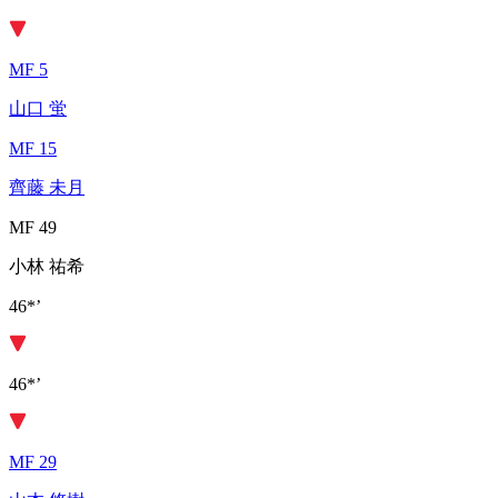
MF 5
山口 蛍
MF 15
齊藤 未月
MF 49
小林 祐希
46*’
46*’
MF 29