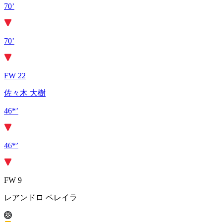
70’
70’
FW 22
佐々木 大樹
46*’
46*’
FW 9
レアンドロ ペレイラ