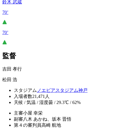
鈴木 武蔵
70’
70’
監督
吉田 孝行
松田 浩
スタジアム
ノエビアスタジアム神戸
入場者数
21,471人
天候 / 気温 / 湿度
曇 / 29.3℃ / 62%
主審
小屋 幸栄
副審
八木 あかね、坂本 晋悟
第４の審判員
高崎 航地