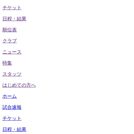
チケット
日程・結果
順位表
クラブ
ニュース
特集
スタッツ
はじめての方へ
ホーム
試合速報
チケット
日程・結果