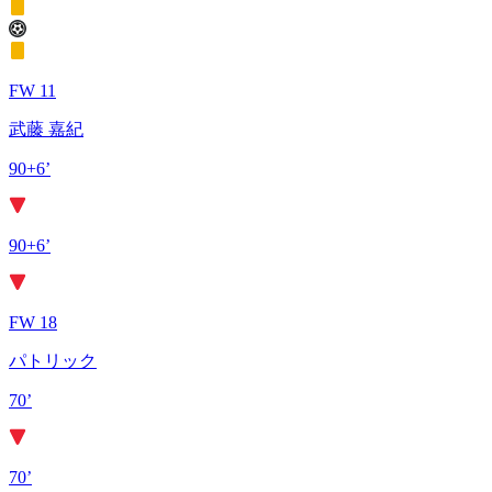
FW 11
武藤 嘉紀
90+6’
90+6’
FW 18
パトリック
70’
70’