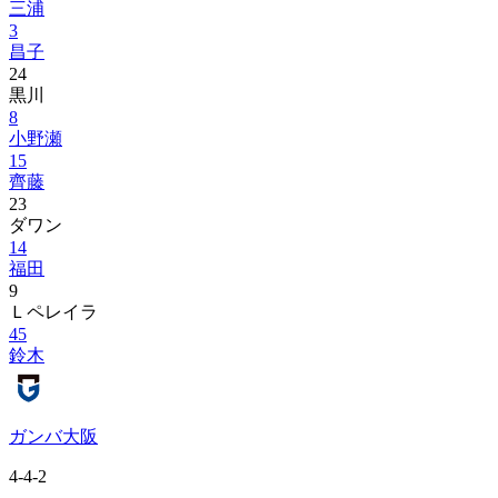
三浦
3
昌子
24
黒川
8
小野瀬
15
齊藤
23
ダワン
14
福田
9
Ｌペレイラ
45
鈴木
ガンバ大阪
4-4-2