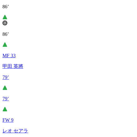
86’
86’
MF 33
甲田 英將
79’
79’
FW 9
レオ セアラ