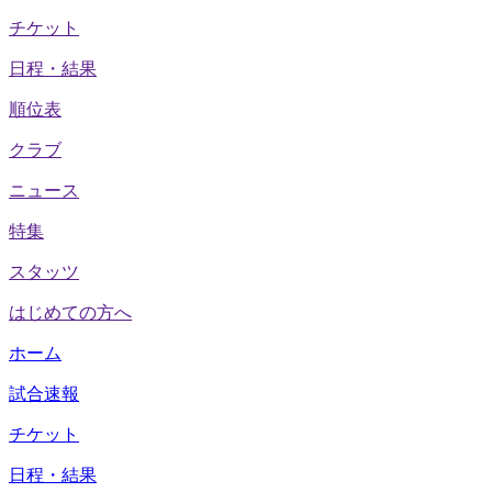
チケット
日程・結果
順位表
クラブ
ニュース
特集
スタッツ
はじめての方へ
ホーム
試合速報
チケット
日程・結果