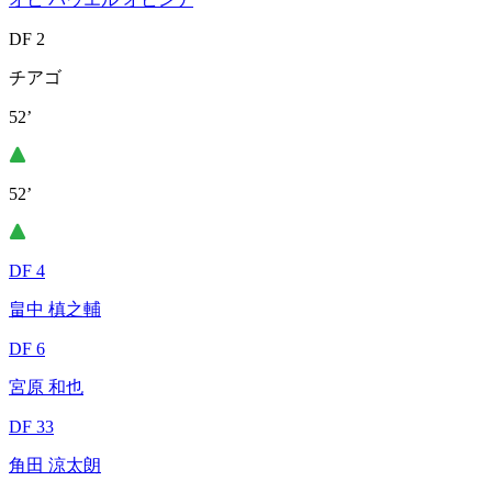
DF 2
チアゴ
52’
52’
DF 4
畠中 槙之輔
DF 6
宮原 和也
DF 33
角田 涼太朗