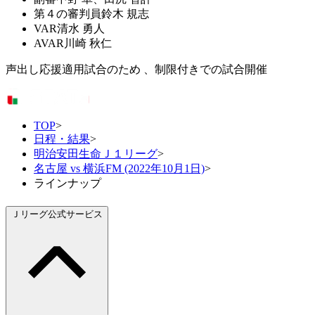
第４の審判員
鈴木 規志
VAR
清水 勇人
AVAR
川崎 秋仁
声出し応援適用試合のため 、制限付きでの試合開催
TOP
>
日程・結果
>
明治安田生命Ｊ１リーグ
>
名古屋 vs 横浜FM (2022年10月1日)
>
ラインナップ
Ｊリーグ公式サービス