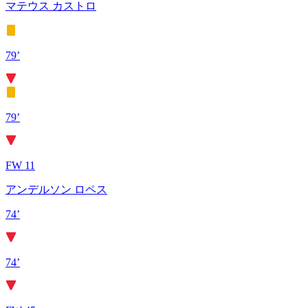
マテウス カストロ
79’
79’
FW 11
アンデルソン ロペス
74’
74’