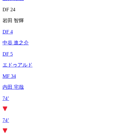
DF 24
岩田 智輝
DF 4
中谷 進之介
DF 5
エドゥアルド
MF 34
内田 宅哉
74’
74’