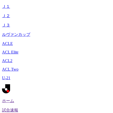
Ｊ１
Ｊ２
Ｊ３
ルヴァンカップ
ACLE
ACL Elite
ACL2
ACL Two
U-21
ホーム
試合速報