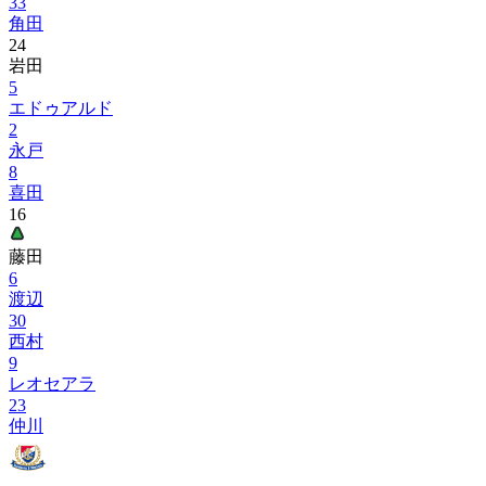
33
角田
24
岩田
5
エドゥアルド
2
永戸
8
喜田
16
藤田
6
渡辺
30
西村
9
レオセアラ
23
仲川