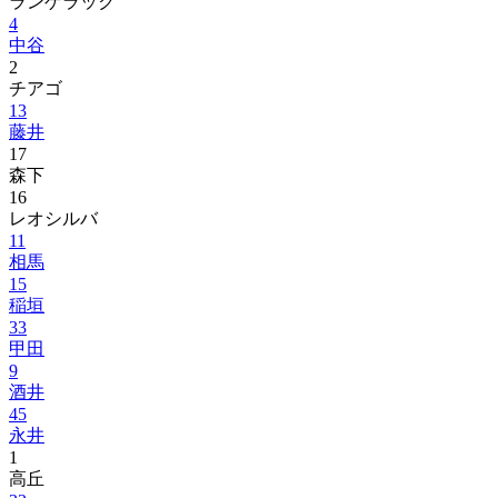
ランゲラック
4
中谷
2
チアゴ
13
藤井
17
森下
16
レオシルバ
11
相馬
15
稲垣
33
甲田
9
酒井
45
永井
1
高丘