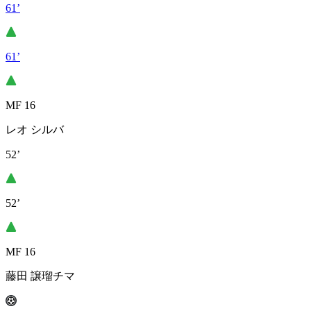
61’
61’
MF 16
レオ シルバ
52’
52’
MF 16
藤田 譲瑠チマ