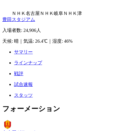
ＮＨＫ名古屋
ＮＨＫ岐阜
ＮＨＫ津
豊田スタジアム
入場者数
:
24,906人
天候
:
晴
｜
気温
:
26.4℃
｜
湿度
:
46%
サマリー
ラインナップ
戦評
試合速報
スタッツ
フォーメーション