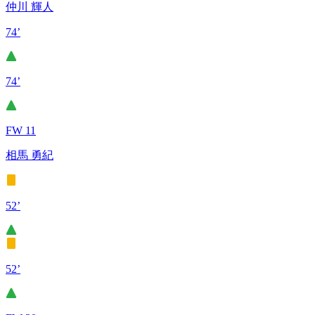
仲川 輝人
74’
74’
FW 11
相馬 勇紀
52’
52’