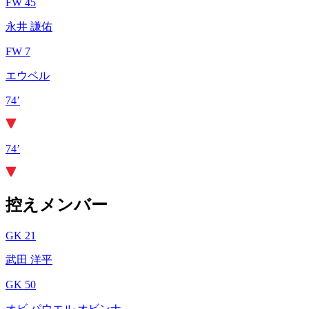
FW 45
永井 謙佑
FW 7
エウベル
74’
74’
控えメンバー
GK 21
武田 洋平
GK 50
オビ パウエル オビンナ