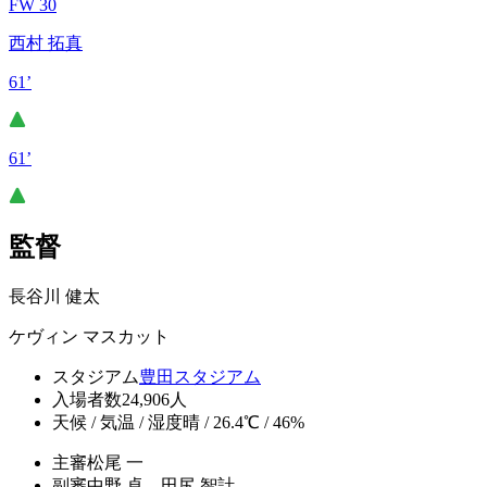
FW 30
西村 拓真
61’
61’
監督
長谷川 健太
ケヴィン マスカット
スタジアム
豊田スタジアム
入場者数
24,906人
天候 / 気温 / 湿度
晴 / 26.4℃ / 46%
主審
松尾 一
副審
中野 卓、田尻 智計