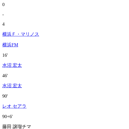
0
-
4
横浜Ｆ・マリノス
横浜FM
16'
水沼 宏太
46'
水沼 宏太
90'
レオ セアラ
90+6'
藤田 譲瑠チマ