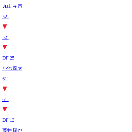
丸山 祐市
52’
52’
DF 25
小池 龍太
61’
61’
DF 13
藤井 陽也