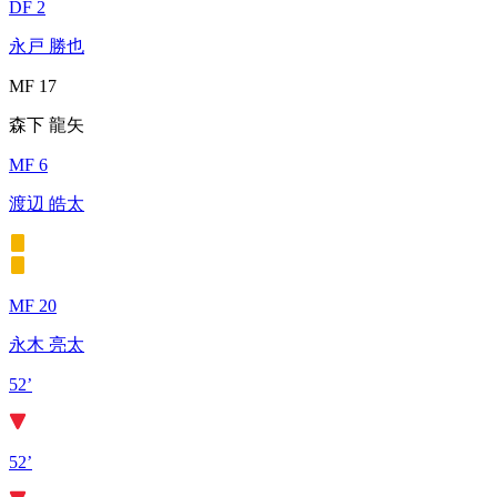
DF 2
永戸 勝也
MF 17
森下 龍矢
MF 6
渡辺 皓太
MF 20
永木 亮太
52’
52’