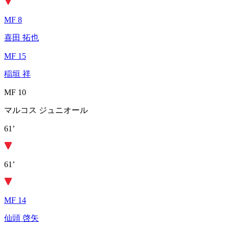
MF 8
喜田 拓也
MF 15
稲垣 祥
MF 10
マルコス ジュニオール
61’
61’
MF 14
仙頭 啓矢