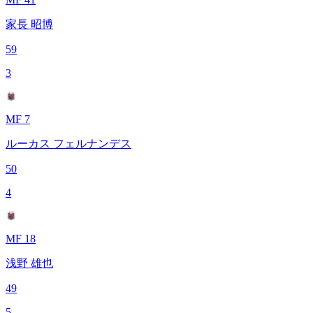
家長 昭博
59
3
MF 7
ルーカス フェルナンデス
50
4
MF 18
浅野 雄也
49
5