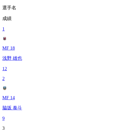
選手名
成績
1
MF 18
浅野 雄也
12
2
MF 14
脇坂 泰斗
9
3