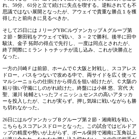
れ、59分、61分と立て続けに失点を喫する。逆転されても不
思議ではない展開となったが、アウェイで貴重な勝点１を獲
得したと前向きに見るべきか。
そして25日にはＪリーグYBCルヴァンカップＡグループ第
２節・磐田戦をアウェイで戦い、３－２で勝利。後半に田中
駿汰、金子 拓郎の得点で先行し、一度は同点とされたが、
終了間際にミラン トゥチッチが流し込み、これが決勝点と
なった。
一方の川崎Ｆは前節、ホームでＣ大阪と対戦し、スコアレス
ドロー。パスをつないで攻める中で、両サイドを広く使って
マルシーニョらの仕掛けから得点を狙い続けたが、Ｃ大阪の
粘り強い守備にしのがれ続けた。終盤には小林 悠、宮代 大
聖、瀬川 祐輔といったフィニッシュセンスの高いアタッカ
ーを投入したが、これが実らず。押し気味に戦いながらも勝
ち切れなかった。
26日にはルヴァンカップＢグループ第２節・湘南戦を戦い、
こちらもスコアレスドローとなった。この試合ではビルドア
ップの精度や勢いが上がらず、ボール保持で湘南に互角以上