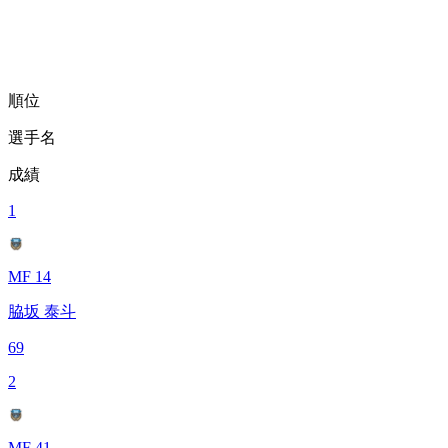
順位
選手名
成績
1
MF 14
脇坂 泰斗
69
2
MF 41