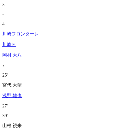
3
-
4
川崎フロンターレ
川崎Ｆ
岡村 大八
7'
25'
宮代 大聖
浅野 雄也
27'
39'
山根 視来