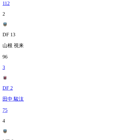
112
2
DF 13
山根 視来
96
3
DF 2
田中 駿汰
75
4