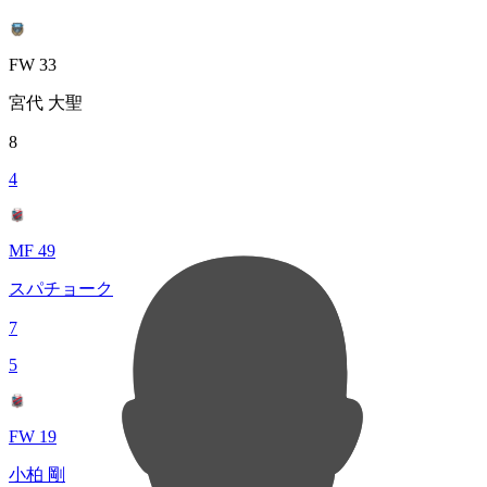
FW 33
宮代 大聖
8
4
MF 49
スパチョーク
7
5
FW 19
小柏 剛