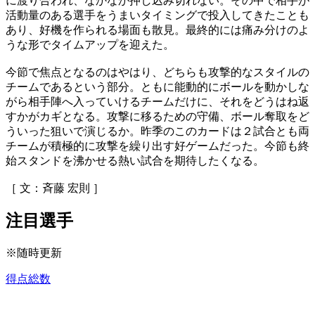
に渡り合われ、なかなか押し込み切れない。その中で相手が
活動量のある選手をうまいタイミングで投入してきたことも
あり、好機を作られる場面も散見。最終的には痛み分けのよ
うな形でタイムアップを迎えた。
今節で焦点となるのはやはり、どちらも攻撃的なスタイルの
チームであるという部分。ともに能動的にボールを動かしな
がら相手陣へ入っていけるチームだけに、それをどうはね返
すかがカギとなる。攻撃に移るための守備、ボール奪取をど
ういった狙いで演じるか。昨季のこのカードは２試合とも両
チームが積極的に攻撃を繰り出す好ゲームだった。今節も終
始スタンドを沸かせる熱い試合を期待したくなる。
［ 文：斉藤 宏則 ］
注目選手
※随時更新
得点総数