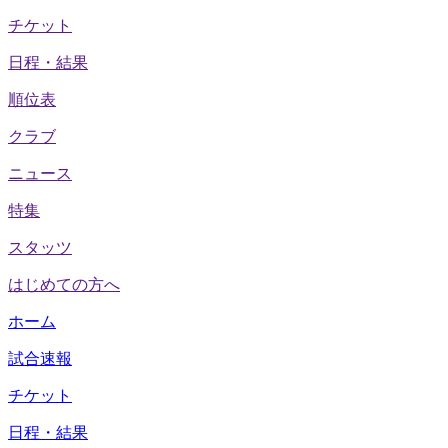
チケット
日程・結果
順位表
クラブ
ニュース
特集
スタッツ
はじめての方へ
ホーム
試合速報
チケット
日程・結果