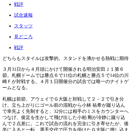
戦評
試合速報
スタッツ
見どころ
戦評
どちらもスタイルは攻撃的。スタンドを沸かせる熱戦に期待
３月31日から４月頭にかけて開催される明治安田Ｊ１第６
節。札幌ドームでは勝点６で11位の札幌と勝点５で14位の川
崎Ｆが対戦する。４月１日開催分の試合では唯一のナイトゲ
ームとなる。
札幌は前節、アウェイでＧ大阪と対戦して２－２で引き分
け。立ち上がりにゴール前の混戦から小林 祐希が蹴り込ん
で幸先よく先制すると、32分には相手のミスをカウンターへ
つなげ、俊足を生かして飛び出した小柏 剛が冷静に蹴り込
んで２点差に。これで試合の流れを完全に引き寄せたが、後
半に入ると一転、選手交代で圧力を掛けたＧ大阪に押し込ま