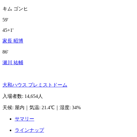
キム ゴンヒ
59'
45+1'
家長 昭博
86'
瀬川 祐輔
大和ハウス プレミストドーム
入場者数
:
14,654人
天候
:
屋内
｜
気温
:
21.4℃
｜
湿度
:
34%
サマリー
ラインナップ