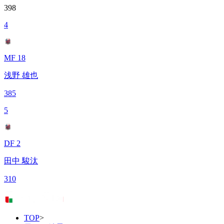
398
4
MF 18
浅野 雄也
385
5
DF 2
田中 駿汰
310
TOP
>