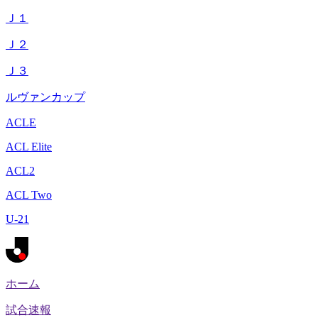
Ｊ１
Ｊ２
Ｊ３
ルヴァンカップ
ACLE
ACL Elite
ACL2
ACL Two
U-21
ホーム
試合速報