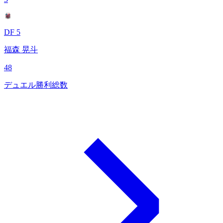
DF 5
福森 晃斗
48
デュエル勝利総数