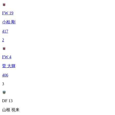
FW 19
小柏 剛
417
2
FW 4
菅 大輝
406
3
DF 13
山根 視来