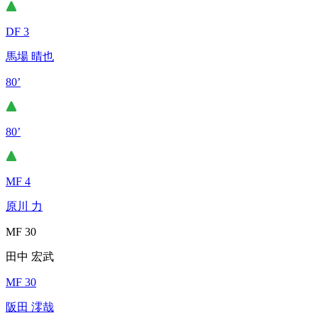
DF 3
馬場 晴也
80’
80’
MF 4
原川 力
MF 30
田中 宏武
MF 30
阪田 澪哉