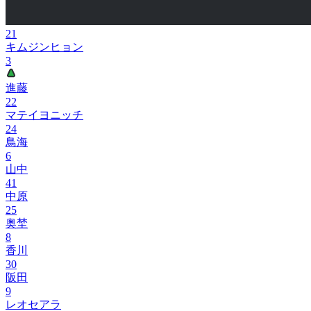
21
キムジンヒョン
3
進藤
22
マテイヨニッチ
24
鳥海
6
山中
41
中原
25
奥埜
8
香川
30
阪田
9
レオセアラ