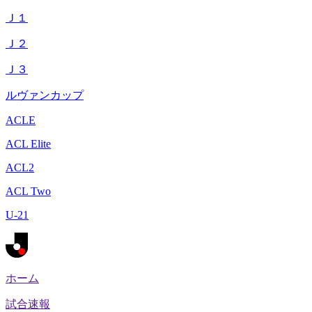
Ｊ１
Ｊ２
Ｊ３
ルヴァンカップ
ACLE
ACL Elite
ACL2
ACL Two
U-21
ホーム
試合速報