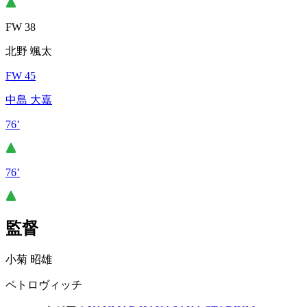
FW 38
北野 颯太
FW 45
中島 大嘉
76’
76’
監督
小菊 昭雄
ペトロヴィッチ