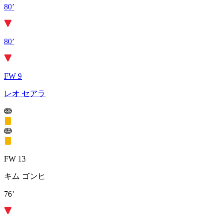
80’
80’
FW 9
レオ セアラ
FW 13
キム ゴンヒ
76’