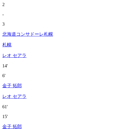
2
-
3
北海道コンサドーレ札幌
札幌
レオ セアラ
14'
6'
金子 拓郎
レオ セアラ
61'
15'
金子 拓郎