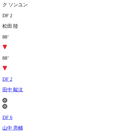
ク ソンユン
DF 2
松田 陸
88’
88’
DF 2
田中 駿汰
DF 6
山中 亮輔