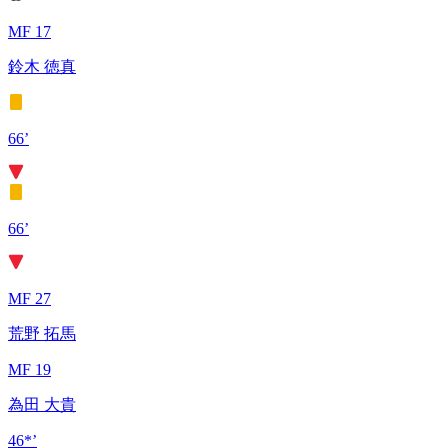
MF 17
鈴木 徳真
66’
66’
MF 27
荒野 拓馬
MF 19
為田 大貴
46*’