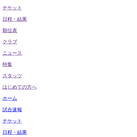
チケット
日程・結果
順位表
クラブ
ニュース
特集
スタッツ
はじめての方へ
ホーム
試合速報
チケット
日程・結果