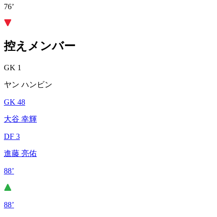
76’
控えメンバー
GK 1
ヤン ハンビン
GK 48
大谷 幸輝
DF 3
進藤 亮佑
88’
88’