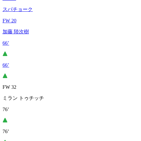
スパチョーク
FW 20
加藤 陸次樹
66’
66’
FW 32
ミラン トゥチッチ
76’
76’