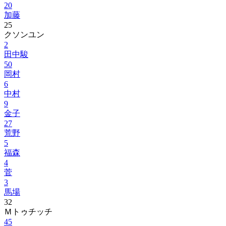
20
加藤
25
クソンユン
2
田中駿
50
岡村
6
中村
9
金子
27
荒野
5
福森
4
菅
3
馬場
32
Ｍトゥチッチ
45