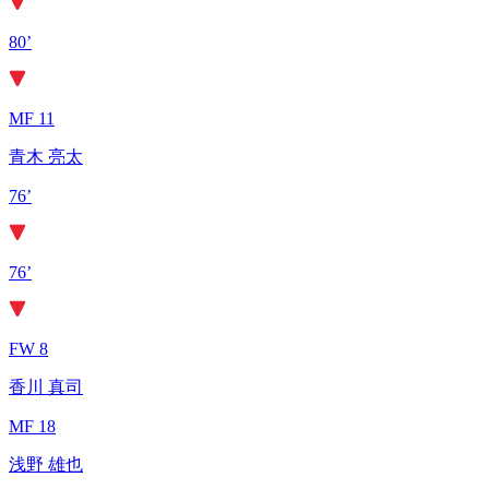
80’
MF 11
青木 亮太
76’
76’
FW 8
香川 真司
MF 18
浅野 雄也