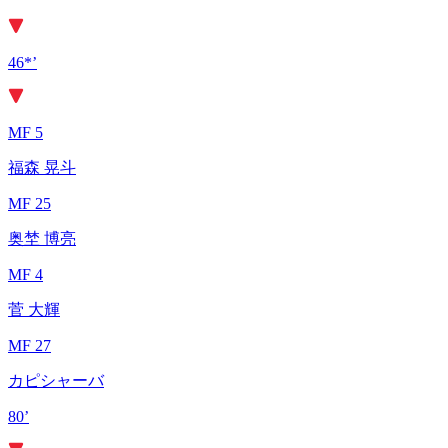
46*’
MF 5
福森 晃斗
MF 25
奥埜 博亮
MF 4
菅 大輝
MF 27
カピシャーバ
80’