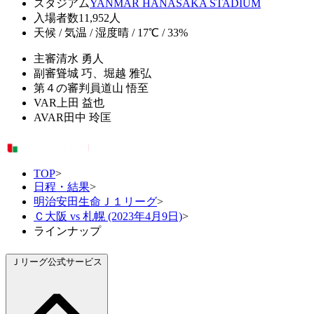
スタジアム
YANMAR HANASAKA STADIUM
入場者数
11,952人
天候 / 気温 / 湿度
晴 / 17℃ / 33%
主審
清水 勇人
副審
聳城 巧、堀越 雅弘
第４の審判員
道山 悟至
VAR
上田 益也
AVAR
田中 玲匡
TOP
>
日程・結果
>
明治安田生命Ｊ１リーグ
>
Ｃ大阪 vs 札幌 (2023年4月9日)
>
ラインナップ
Ｊリーグ公式サービス