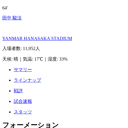
64'
田中 駿汰
YANMAR HANASAKA STADIUM
入場者数
:
11,952人
天候
:
晴
｜
気温
:
17℃
｜
湿度
:
33%
サマリー
ラインナップ
戦評
試合速報
スタッツ
フォーメーション