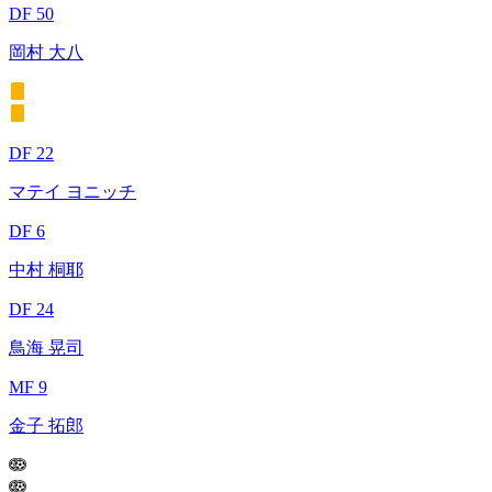
DF 50
岡村 大八
DF 22
マテイ ヨニッチ
DF 6
中村 桐耶
DF 24
鳥海 晃司
MF 9
金子 拓郎