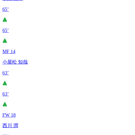
65’
65’
MF 14
小屋松 知哉
63’
63’
FW 18
西川 潤