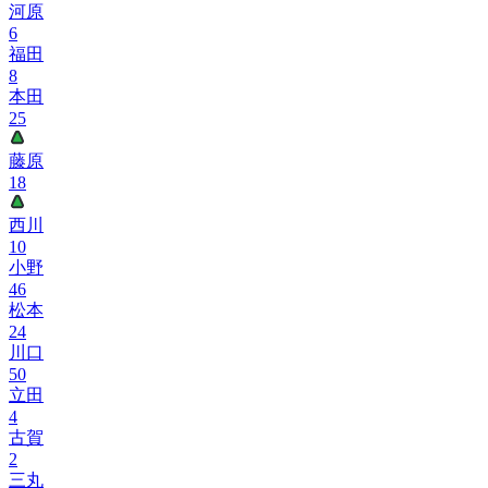
河原
6
福田
8
本田
25
藤原
18
西川
10
小野
46
松本
24
川口
50
立田
4
古賀
2
三丸