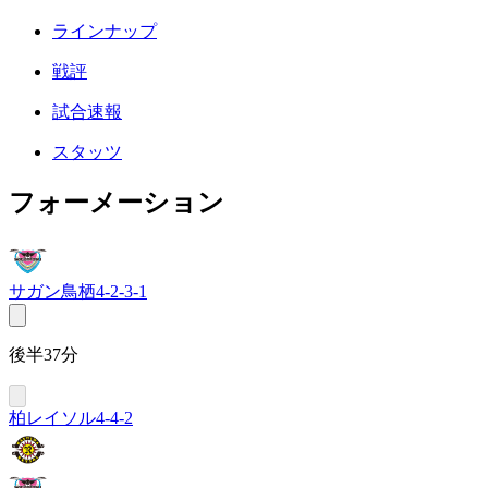
ラインナップ
戦評
試合速報
スタッツ
フォーメーション
サガン鳥栖
4-2-3-1
後半37分
柏レイソル
4-4-2