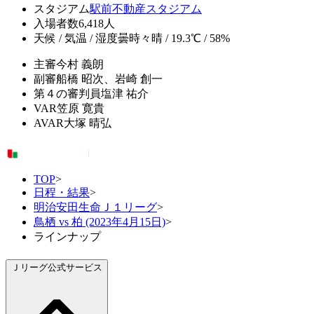
スタジアム
駅前不動産スタジアム
入場者数
6,418人
天候 / 気温 / 湿度
曇時々晴 / 19.3℃ / 58%
主審
今村 義朗
副審
船橋 昭次、岩崎 創一
第４の審判員
塩津 祐介
VAR
笠原 寛貴
AVAR
大塚 晴弘
TOP
>
日程・結果
>
明治安田生命Ｊ１リーグ
>
鳥栖 vs 柏 (2023年4月15日)
>
ラインナップ
Ｊリーグ公式サービス