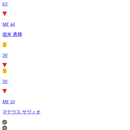
63’
MF 44
堀米 勇輝
59’
59’
MF 10
マテウス サヴィオ