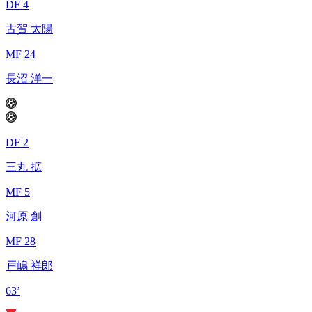
DF 4
古賀 太陽
MF 24
長沼 洋一
DF 2
三丸 拡
MF 5
河原 創
MF 28
戸嶋 祥郎
63’