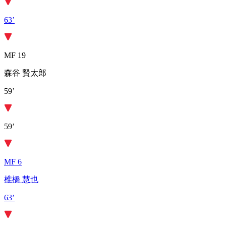
63’
MF 19
森谷 賢太郎
59’
59’
MF 6
椎橋 慧也
63’