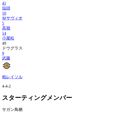
41
仙頭
10
Ｍサヴィオ
5
高嶺
14
小屋松
49
ドウグラス
9
武藤
柏レイソル
4-4-2
スターティングメンバー
サガン鳥栖