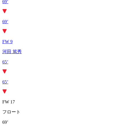
69’
69’
FW 9
河田 篤秀
65’
65’
FW 17
フロート
69’