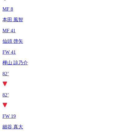
MF 8
本田 風智
MF 41
仙頭 啓矢
FW 41
樺山 諒乃介
82’
82’
FW 19
細谷 真大