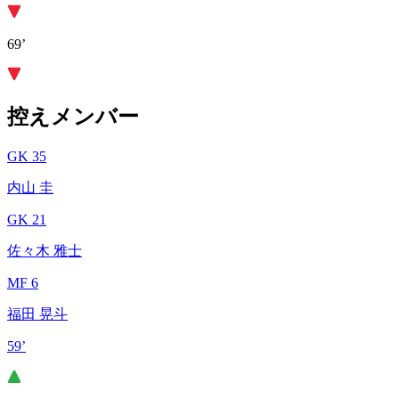
69’
控えメンバー
GK 35
内山 圭
GK 21
佐々木 雅士
MF 6
福田 晃斗
59’