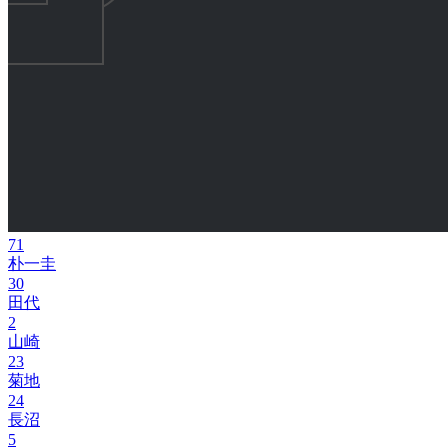
71
朴一圭
30
田代
2
山崎
23
菊地
24
長沼
5