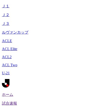
Ｊ１
Ｊ２
Ｊ３
ルヴァンカップ
ACLE
ACL Elite
ACL2
ACL Two
U-21
ホーム
試合速報