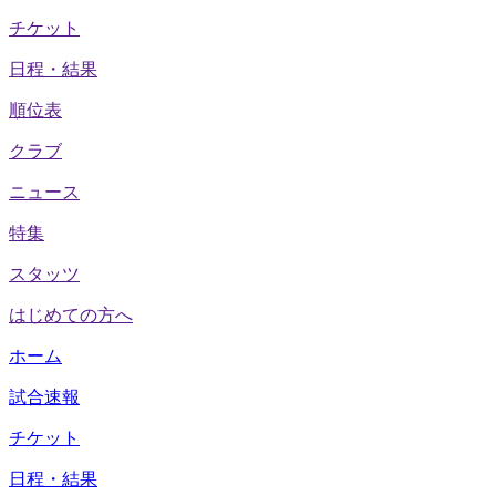
チケット
日程・結果
順位表
クラブ
ニュース
特集
スタッツ
はじめての方へ
ホーム
試合速報
チケット
日程・結果