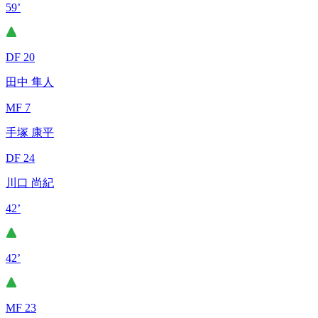
59’
DF 20
田中 隼人
MF 7
手塚 康平
DF 24
川口 尚紀
42’
42’
MF 23