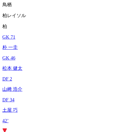
鳥栖
柏レイソル
柏
GK 71
朴 一圭
GK 46
松本 健太
DF 2
山﨑 浩介
DF 34
土屋 巧
42’