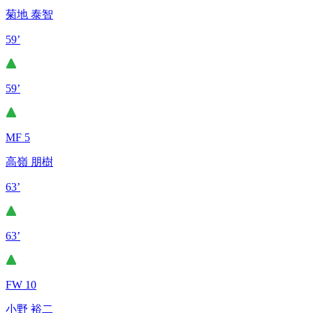
菊地 泰智
59’
59’
MF 5
高嶺 朋樹
63’
63’
FW 10
小野 裕二