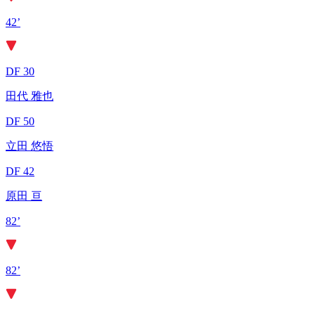
42’
DF 30
田代 雅也
DF 50
立田 悠悟
DF 42
原田 亘
82’
82’