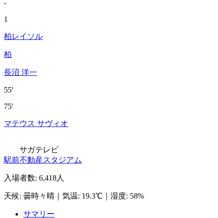
-
1
柏レイソル
柏
長沼 洋一
55'
75'
マテウス サヴィオ
サガテレビ
駅前不動産スタジアム
入場者数
:
6,418人
天候
:
曇時々晴
｜
気温
:
19.3℃
｜
湿度
:
58%
サマリー