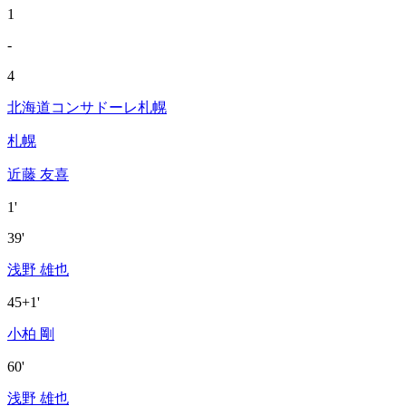
1
-
4
北海道コンサドーレ札幌
札幌
近藤 友喜
1'
39'
浅野 雄也
45+1'
小柏 剛
60'
浅野 雄也