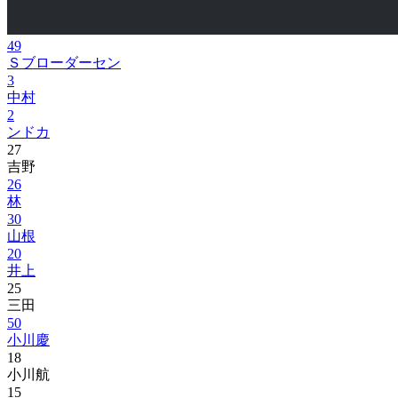
49
Ｓブローダーセン
3
中村
2
ンドカ
27
吉野
26
林
30
山根
20
井上
25
三田
50
小川慶
18
小川航
15