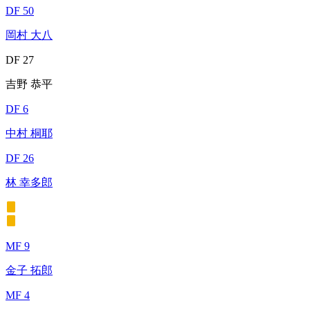
DF 50
岡村 大八
DF 27
吉野 恭平
DF 6
中村 桐耶
DF 26
林 幸多郎
MF 9
金子 拓郎
MF 4