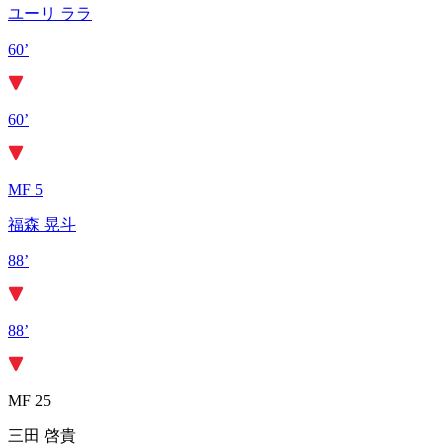
ユーリ ララ
60’
60’
MF 5
福森 晃斗
88’
88’
MF 25
三田 啓貴