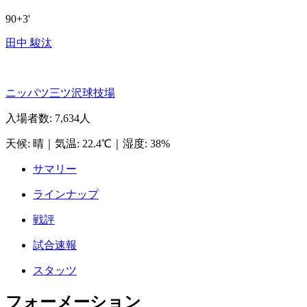
90+3'
田中 駿汰
ニッパツ三ツ沢球技場
入場者数
:
7,634人
天候
:
晴
｜
気温
:
22.4℃
｜
湿度
:
38%
サマリー
ラインナップ
戦評
試合速報
スタッツ
フォーメーション