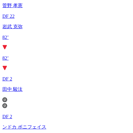
菅野 孝憲
DF 22
岩武 克弥
82’
82’
DF 2
田中 駿汰
DF 2
ンドカ ボニフェイス