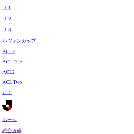
Ｊ１
Ｊ２
Ｊ３
ルヴァンカップ
ACLE
ACL Elite
ACL2
ACL Two
U-21
ホーム
試合速報