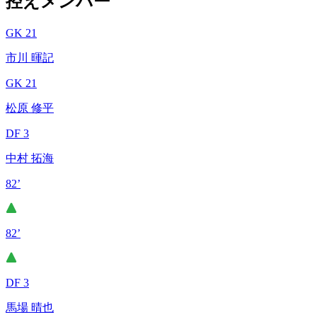
控えメンバー
GK 21
市川 暉記
GK 21
松原 修平
DF 3
中村 拓海
82’
82’
DF 3
馬場 晴也