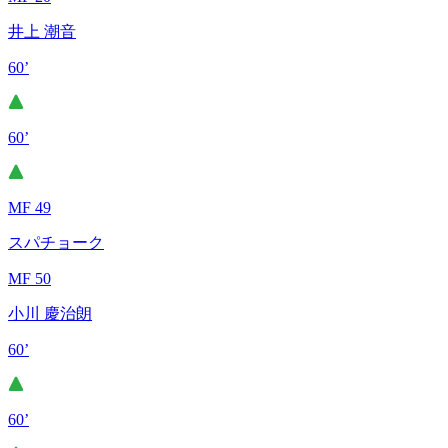
井上 潮音
60’
60’
MF 49
スパチョーク
MF 50
小川 慶治朗
60’
60’