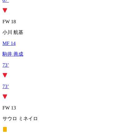
67’
FW 18
小川 航基
MF 14
駒井 善成
73’
73’
FW 13
サウロ ミネイロ