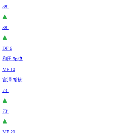
88’
88’
DF 6
和田 拓也
MF 10
宮澤 裕樹
73’
73’
MF 20