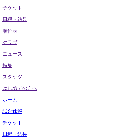
チケット
日程・結果
順位表
クラブ
ニュース
特集
スタッツ
はじめての方へ
ホーム
試合速報
チケット
日程・結果