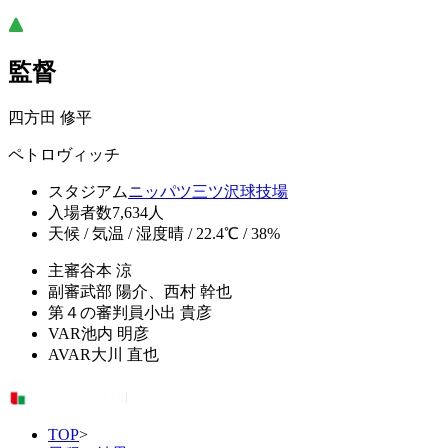
監督
四方田 修平
ペトロヴィッチ
スタジアム
ニッパツ三ツ沢球技場
入場者数
7,634人
天候 / 気温 / 湿度
晴 / 22.4℃ / 38%
主審
谷本 涼
副審
武部 陽介、西村 幹也
第４の審判員
小出 貴彦
VAR
池内 明彦
AVAR
大川 直也
TOP
>