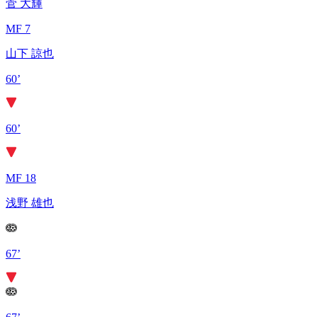
菅 大輝
MF 7
山下 諒也
60’
60’
MF 18
浅野 雄也
67’