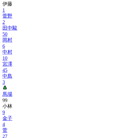
伊藤
1
菅野
2
田中駿
50
岡村
6
中村
10
宮澤
45
中島
3
馬場
99
小林
9
金子
4
菅
27