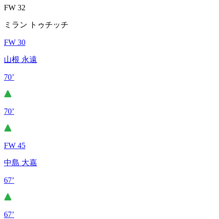
FW 32
ミラン トゥチッチ
FW 30
山根 永遠
70’
70’
FW 45
中島 大嘉
67’
67’