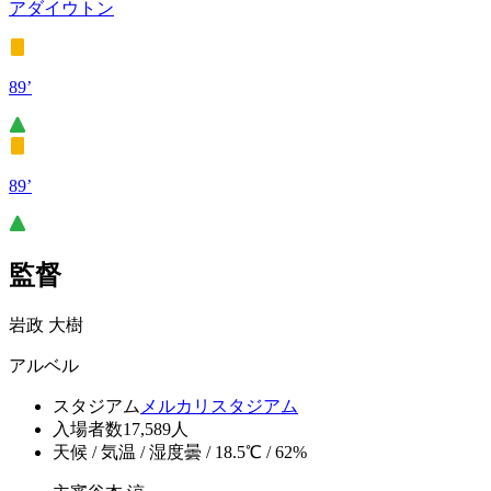
アダイウトン
89’
89’
監督
岩政 大樹
アルベル
スタジアム
メルカリスタジアム
入場者数
17,589人
天候 / 気温 / 湿度
曇 / 18.5℃ / 62%