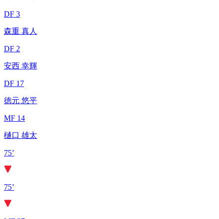
DF 3
森重 真人
DF 2
安西 幸輝
DF 17
徳元 悠平
MF 14
樋口 雄太
75’
75’