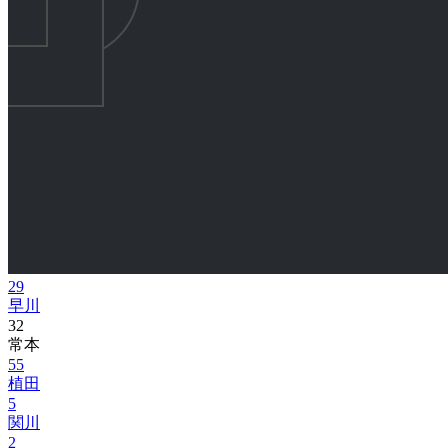
29
早川
32
常本
55
植田
5
関川
2