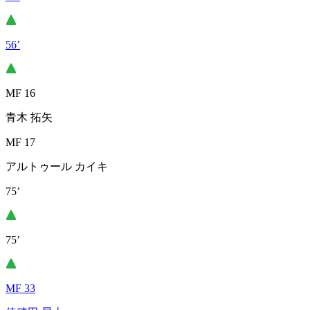
56’
MF 16
青木 拓矢
MF 17
アルトゥール カイキ
75’
75’
MF 33