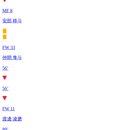
MF 8
安部 柊斗
FW 33
仲間 隼斗
56’
56’
FW 11
渡邊 凌磨
89’