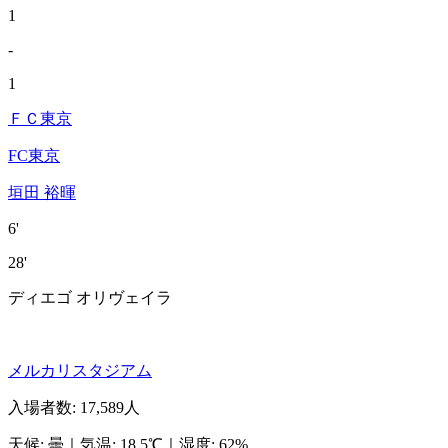
1
-
1
ＦＣ東京
FC東京
垣田 裕暉
6'
28'
ディエゴ オリヴェイラ
メルカリスタジアム
入場者数
:
17,589人
天候
:
曇
｜
気温
:
18.5℃
｜
湿度
:
62%