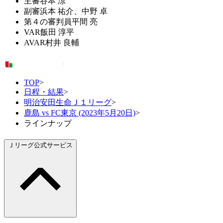
主審
谷本 涼
副審
浜本 祐介、中野 卓
第４の審判員
平間 亮
VAR
飯田 淳平
AVAR
村井 良輔
TOP
>
日程・結果
>
明治安田生命Ｊ１リーグ
>
鹿島 vs FC東京 (2023年5月20日)
>
ラインナップ
Ｊリーグ公式サービス