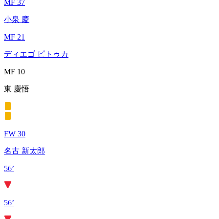
MF 37
小泉 慶
MF 21
ディエゴ ピトゥカ
MF 10
東 慶悟
FW 30
名古 新太郎
56’
56’