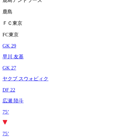
鹿島アントラーズ
鹿島
ＦＣ東京
FC東京
GK 29
早川 友基
GK 27
ヤクブ スウォビィク
DF 22
広瀬 陸斗
75’
75’