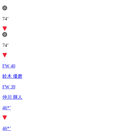
74’
74’
FW 40
鈴木 優磨
FW 39
仲川 輝人
46*’
46*’