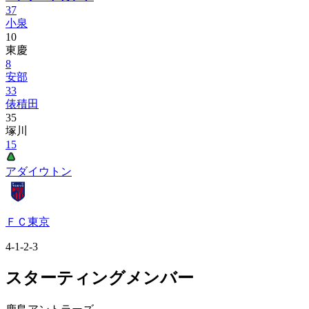
37
小泉
10
東慶
8
安部
33
俵積田
35
塚川
15
アダイウトン
ＦＣ東京
4-1-2-3
スターティングメンバー