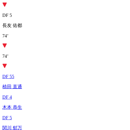
DF 5
長友 佑都
74’
74’
DF 55
植田 直通
DF 4
木本 恭生
DF 5
関川 郁万