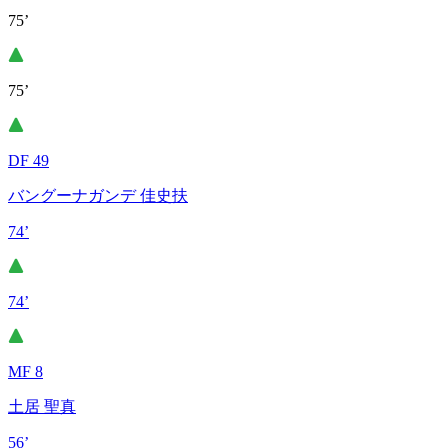
75’
75’
DF 49
バングーナガンデ 佳史扶
74’
74’
MF 8
土居 聖真
56’