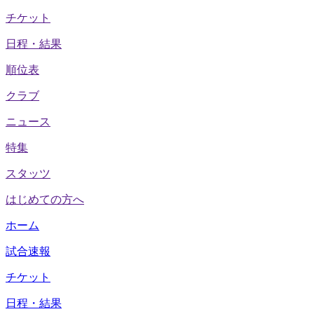
チケット
日程・結果
順位表
クラブ
ニュース
特集
スタッツ
はじめての方へ
ホーム
試合速報
チケット
日程・結果