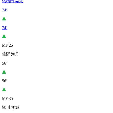
俵積田 晃太
74’
74’
MF 25
佐野 海舟
56’
56’
MF 35
塚川 孝輝