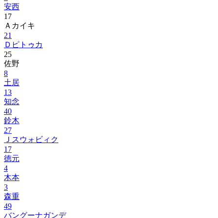
安西
17
Ａカイキ
21
Ｄピトゥカ
25
佐野
8
土居
13
知念
40
鈴木
27
Ｊスウォビィク
17
徳元
4
木本
3
森重
49
バングーナガンデ