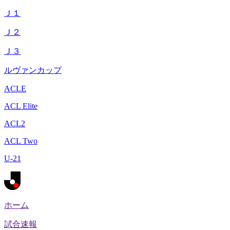
Ｊ１
Ｊ２
Ｊ３
ルヴァンカップ
ACLE
ACL Elite
ACL2
ACL Two
U-21
ホーム
試合速報