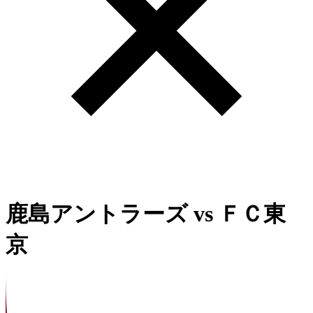
鹿島アントラーズ
vs
ＦＣ東
京