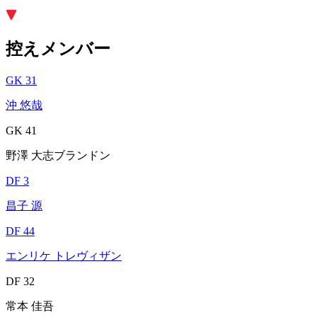
控えメンバー
GK 31
沖 悠哉
GK 41
野澤 大志ブランドン
DF 3
昌子 源
DF 44
エンリケ トレヴィザン
DF 32
常本 佳吾