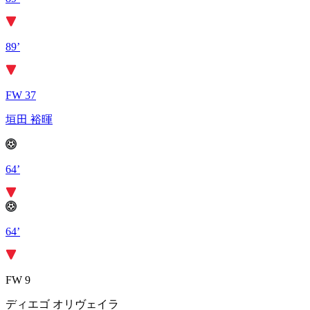
89’
FW 37
垣田 裕暉
64’
64’
FW 9
ディエゴ オリヴェイラ