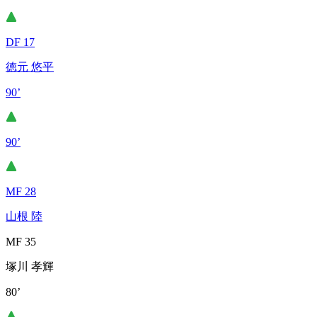
DF 17
徳元 悠平
90’
90’
MF 28
山根 陸
MF 35
塚川 孝輝
80’