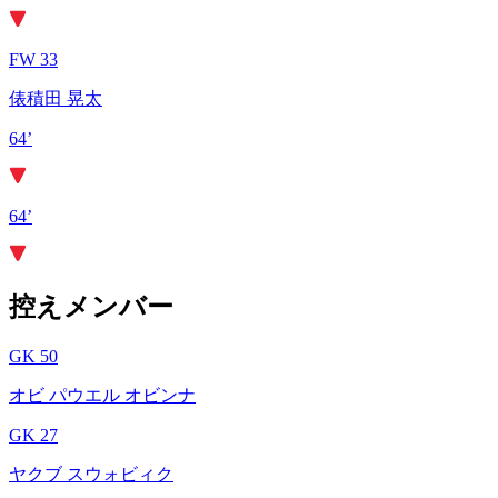
FW 33
俵積田 晃太
64’
64’
控えメンバー
GK 50
オビ パウエル オビンナ
GK 27
ヤクブ スウォビィク