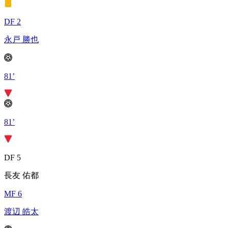
DF 2
永戸 勝也
81’
81’
DF 5
長友 佑都
MF 6
渡辺 皓太