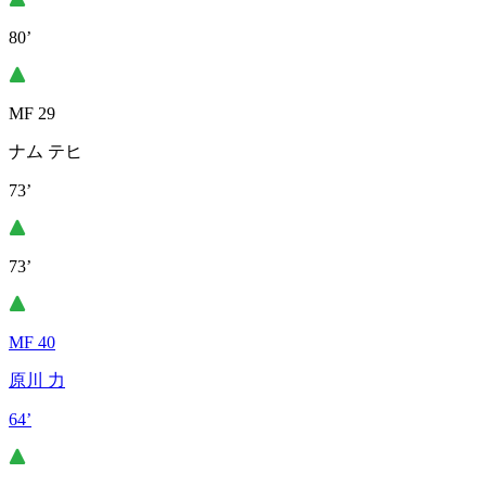
80’
MF 29
ナム テヒ
73’
73’
MF 40
原川 力
64’