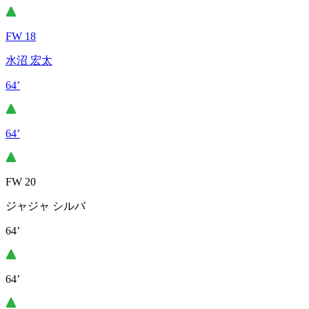
FW 18
水沼 宏太
64’
64’
FW 20
ジャジャ シルバ
64’
64’