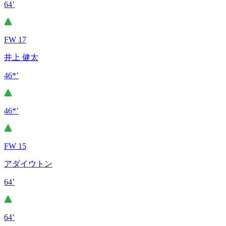
64’
FW 17
井上 健太
46*’
46*’
FW 15
アダイウトン
64’
64’