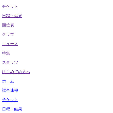
チケット
日程・結果
順位表
クラブ
ニュース
特集
スタッツ
はじめての方へ
ホーム
試合速報
チケット
日程・結果