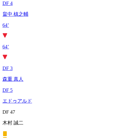
DF 4
畠中 槙之輔
64’
64’
DF 3
森重 真人
DF 5
エドゥアルド
DF 47
木村 誠二