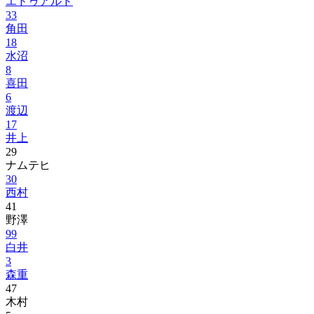
エドゥアルド
33
角田
18
水沼
8
喜田
6
渡辺
17
井上
29
ナムテヒ
30
西村
41
野澤
99
白井
3
森重
47
木村