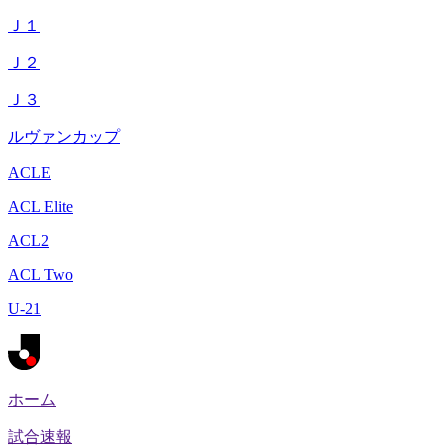
Ｊ１
Ｊ２
Ｊ３
ルヴァンカップ
ACLE
ACL Elite
ACL2
ACL Two
U-21
ホーム
試合速報