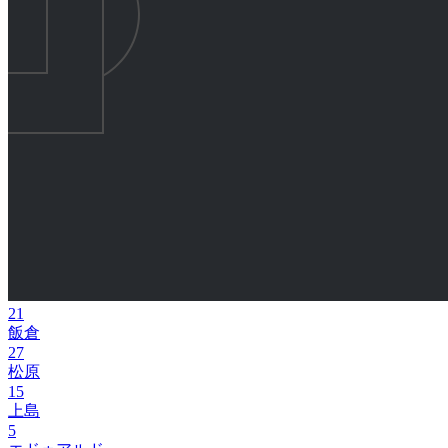
21
飯倉
27
松原
15
上島
5