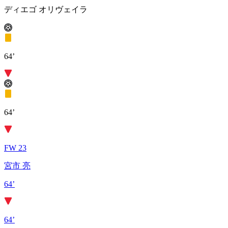
ディエゴ オリヴェイラ
64’
64’
FW 23
宮市 亮
64’
64’