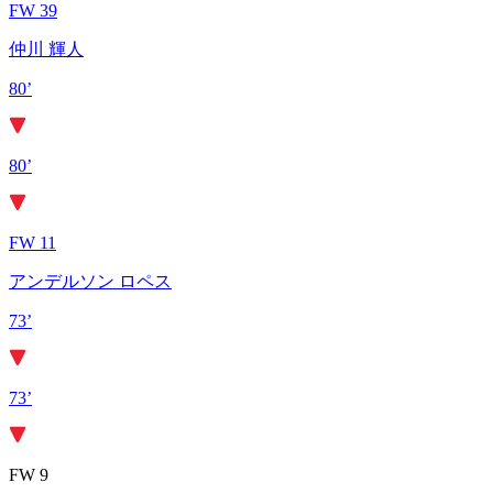
FW 39
仲川 輝人
80’
80’
FW 11
アンデルソン ロペス
73’
73’
FW 9