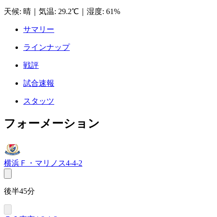
天候
:
晴
｜
気温
:
29.2℃
｜
湿度
:
61%
サマリー
ラインナップ
戦評
試合速報
スタッツ
フォーメーション
横浜Ｆ・マリノス
4-4-2
後半45分