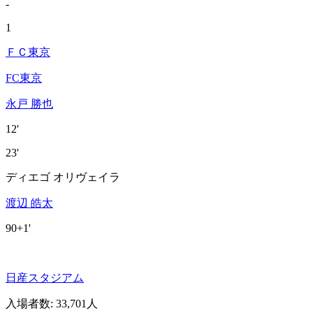
-
1
ＦＣ東京
FC東京
永戸 勝也
12'
23'
ディエゴ オリヴェイラ
渡辺 皓太
90+1'
日産スタジアム
入場者数
:
33,701人