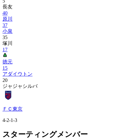
5
長友
40
原川
37
小泉
35
塚川
17
徳元
15
アダイウトン
20
ジャジャシルバ
ＦＣ東京
4-2-1-3
スターティングメンバー