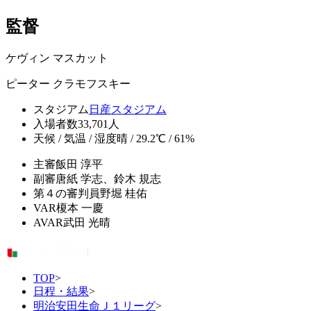
監督
ケヴィン マスカット
ピーター クラモフスキー
スタジアム
日産スタジアム
入場者数
33,701人
天候 / 気温 / 湿度
晴 / 29.2℃ / 61%
主審
飯田 淳平
副審
唐紙 学志、鈴木 規志
第４の審判員
野堀 桂佑
VAR
榎本 一慶
AVAR
武田 光晴
TOP
>
日程・結果
>
明治安田生命Ｊ１リーグ
>