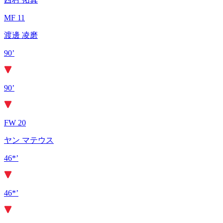
MF 11
渡邊 凌磨
90’
90’
FW 20
ヤン マテウス
46*’
46*’