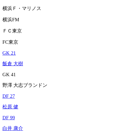
横浜Ｆ・マリノス
横浜FM
ＦＣ東京
FC東京
GK 21
飯倉 大樹
GK 41
野澤 大志ブランドン
DF 27
松原 健
DF 99
白井 康介