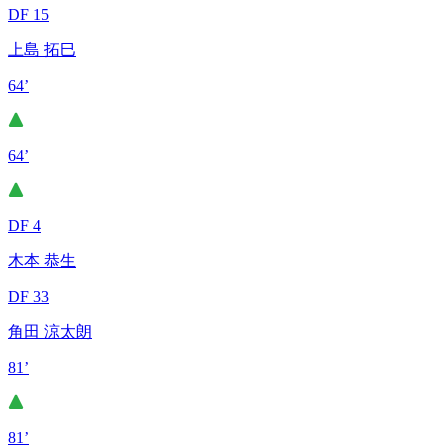
DF 15
上島 拓巳
64’
64’
DF 4
木本 恭生
DF 33
角田 涼太朗
81’
81’