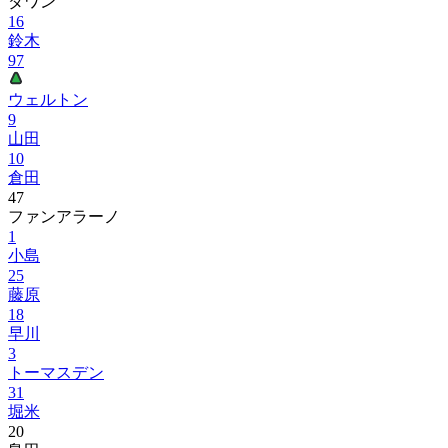
ダワン
16
鈴木
97
ウェルトン
9
山田
10
倉田
47
ファンアラーノ
1
小島
25
藤原
18
早川
3
トーマスデン
31
堀米
20