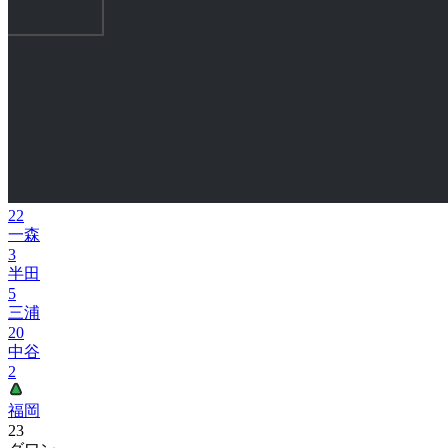
22
一森
3
半田
5
三浦
20
中谷
2
福岡
23