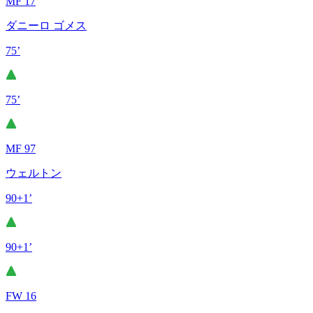
MF 17
ダニーロ ゴメス
75’
75’
MF 97
ウェルトン
90+1’
90+1’
FW 16