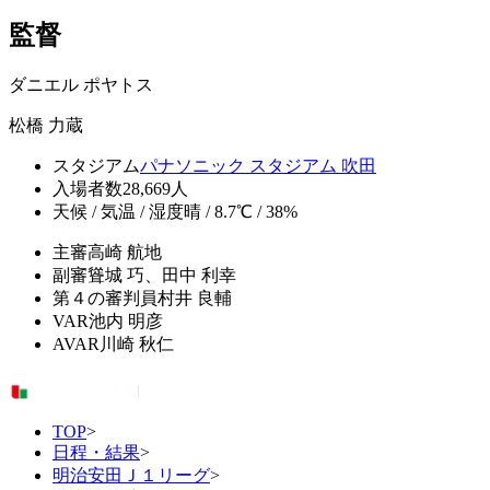
監督
ダニエル ポヤトス
松橋 力蔵
スタジアム
パナソニック スタジアム 吹田
入場者数
28,669人
天候 / 気温 / 湿度
晴 / 8.7℃ / 38%
主審
高崎 航地
副審
聳城 巧、田中 利幸
第４の審判員
村井 良輔
VAR
池内 明彦
AVAR
川崎 秋仁
TOP
>
日程・結果
>
明治安田Ｊ１リーグ
>