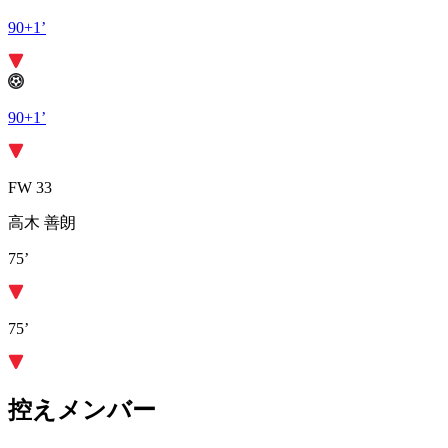
90+1’
90+1’
FW 33
高木 善朗
75’
75’
控えメンバー