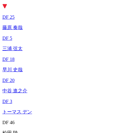
DF 25
藤原 奏哉
DF 5
三浦 弦太
DF 18
早川 史哉
DF 20
中谷 進之介
DF 3
トーマス デン
DF 46
松田 陸