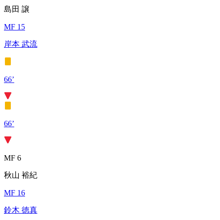
島田 譲
MF 15
岸本 武流
66’
66’
MF 6
秋山 裕紀
MF 16
鈴木 徳真