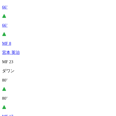
66’
66’
MF 8
宮本 英治
MF 23
ダワン
80’
80’