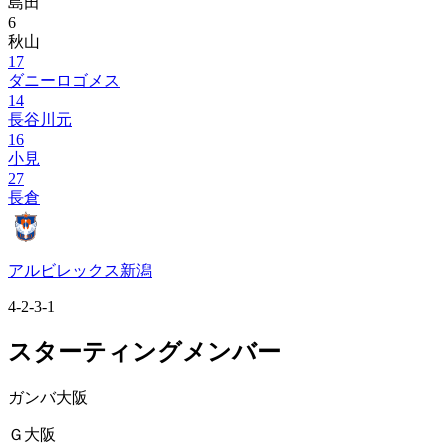
島田
6
秋山
17
ダニーロゴメス
14
長谷川元
16
小見
27
長倉
アルビレックス新潟
4-2-3-1
スターティングメンバー
ガンバ大阪
Ｇ大阪