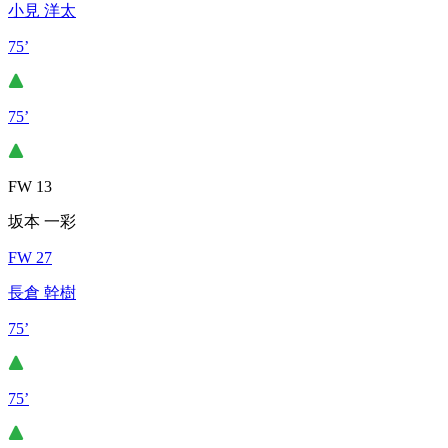
小見 洋太
75’
75’
FW 13
坂本 一彩
FW 27
長倉 幹樹
75’
75’