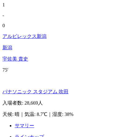
1
-
0
アルビレックス新潟
新潟
宇佐美 貴史
75'
パナソニック スタジアム 吹田
入場者数
:
28,669人
天候
:
晴
｜
気温
:
8.7℃
｜
湿度
:
38%
サマリー
ラインナップ