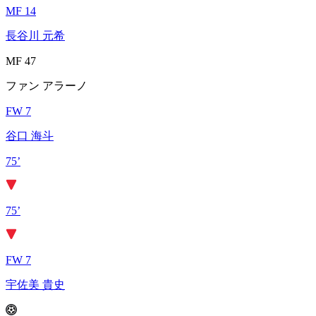
MF 14
長谷川 元希
MF 47
ファン アラーノ
FW 7
谷口 海斗
75’
75’
FW 7
宇佐美 貴史