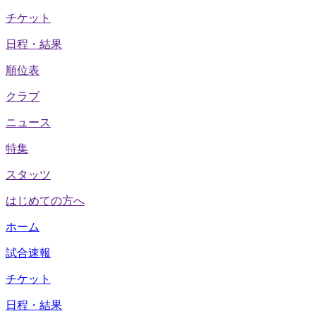
チケット
日程・結果
順位表
クラブ
ニュース
特集
スタッツ
はじめての方へ
ホーム
試合速報
チケット
日程・結果