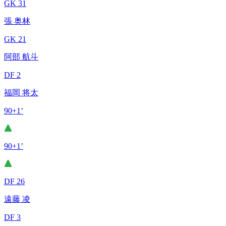
GK 31
張 奥林
GK 21
阿部 航斗
DF 2
福岡 将太
90+1’
90+1’
DF 26
遠藤 凌
DF 3