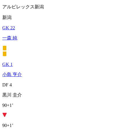
アルビレックス新潟
新潟
GK 22
一森 純
GK 1
小島 亨介
DF 4
黒川 圭介
90+1’
90+1’