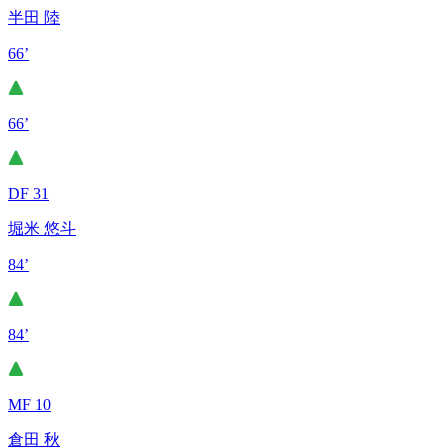
半田 陸
66’
66’
DF 31
堀米 悠斗
84’
84’
MF 10
倉田 秋