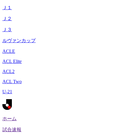
Ｊ１
Ｊ２
Ｊ３
ルヴァンカップ
ACLE
ACL Elite
ACL2
ACL Two
U-21
ホーム
試合速報