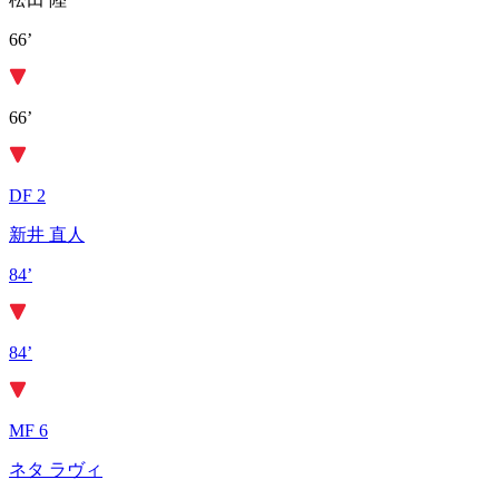
66’
66’
DF 2
新井 直人
84’
84’
MF 6
ネタ ラヴィ