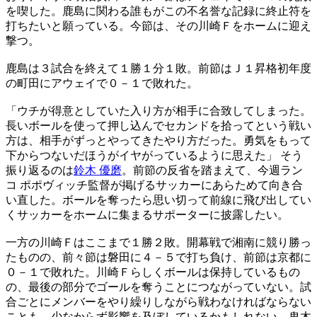
を喫した。鹿島に関わる誰もがこの不名誉な記録に終止符を
打ちたいと願っている。今節は、その川崎Ｆをホームに迎え
撃つ。
鹿島は３試合を終えて１勝１分１敗。前節はＪ１昇格初年度
の町田にアウェイで０－１で敗れた。
「ウチが得意としていた入り方が相手に合致してしまった。
長いボールを使って押し込んでセカンドを拾ってという戦い
方は、相手がずっとやってきたやり方だった。勇気をもって
下からつないだほうがイヤがっているように思えた」 そう
振り返るのは
鈴木 優磨
。前節の反省を踏まえて、今週ラン
コ ポポヴィッチ監督が掲げるサッカーにあらためて向き合
い直した。ボールを奪ったら思い切って前線に飛び出してい
くサッカーをホームに集まるサポーターに披露したい。
一方の川崎Ｆはここまで１勝２敗。開幕戦で湘南に競り勝っ
たものの、前々節は磐田に４－５で打ち負け、前節は京都に
０－１で敗れた。川崎Ｆらしくボールは保持しているもの
の、最後の部分でゴールを奪うことにつながっていない。試
合ごとにメンバーをやり繰りしながら戦わなければならない
ことも、少なからず影響を及ぼしているかもしれない。鬼木