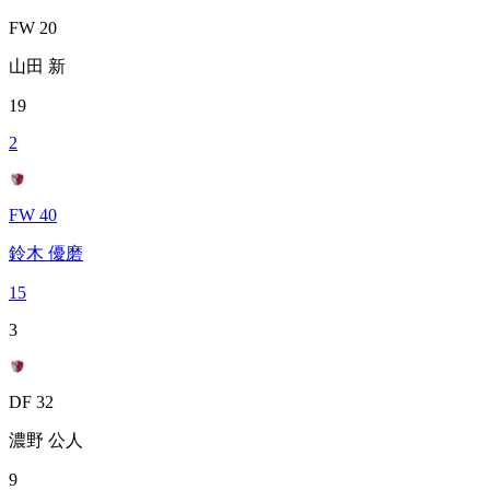
FW 20
山田 新
19
2
FW 40
鈴木 優磨
15
3
DF 32
濃野 公人
9