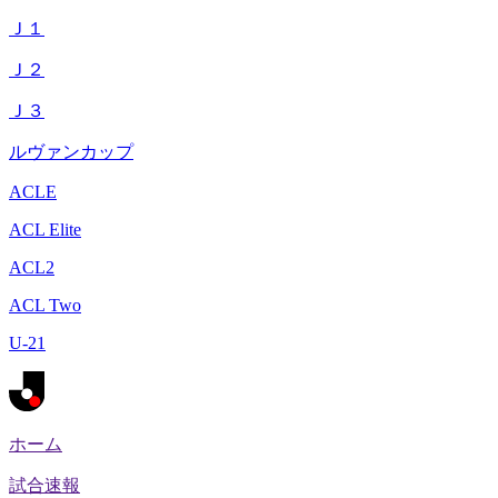
Ｊ１
Ｊ２
Ｊ３
ルヴァンカップ
ACLE
ACL Elite
ACL2
ACL Two
U-21
ホーム
試合速報