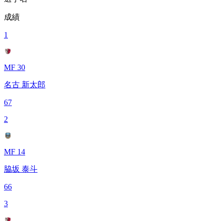
成績
1
MF 30
名古 新太郎
67
2
MF 14
脇坂 泰斗
66
3