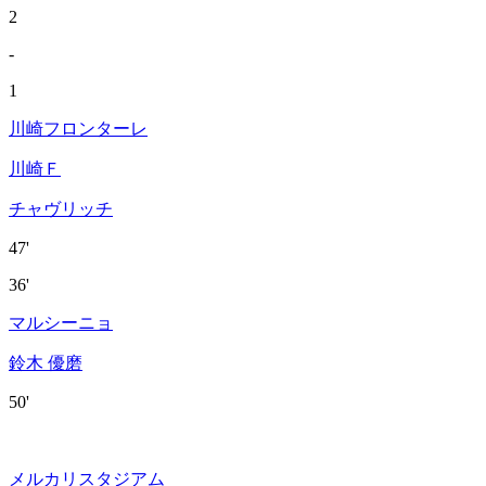
2
-
1
川崎フロンターレ
川崎Ｆ
チャヴリッチ
47'
36'
マルシーニョ
鈴木 優磨
50'
メルカリスタジアム