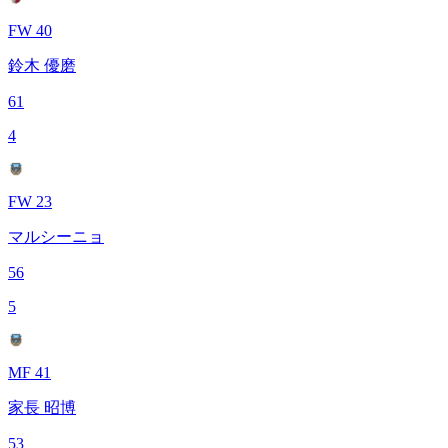
FW 40
鈴木 優磨
61
4
FW 23
マルシーニョ
56
5
MF 41
家長 昭博
53