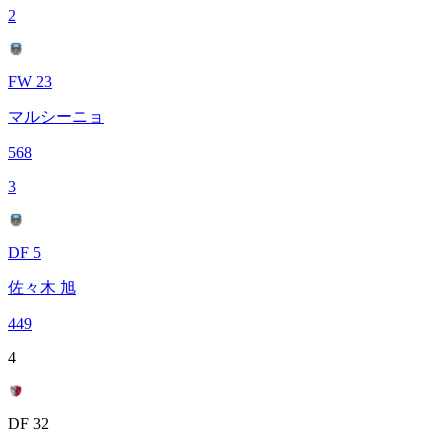
2
FW 23
マルシーニョ
568
3
DF 5
佐々木 旭
449
4
DF 32