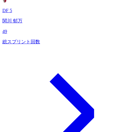
DF 5
関川 郁万
49
総スプリント回数