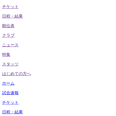
チケット
日程・結果
順位表
クラブ
ニュース
特集
スタッツ
はじめての方へ
ホーム
試合速報
チケット
日程・結果