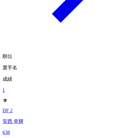
順位
選手名
成績
1
DF 2
安西 幸輝
638