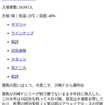
入場者数
:
24,947人
天候
:
晴
｜
気温
:
20℃
｜
湿度
:
48%
サマリー
ラインナップ
戦評
試合速報
スタッツ
見どころ
戦評
鹿島の思いは１つ。今度こそ、川崎Ｆから勝利を
鹿島が川崎Ｆにリーグ戦で勝てないまま９年目に突入した。
この８年は16試合を戦って４分12敗。直近は６連敗を喫して
おり、昨季の明治安田Ｊ１第33節はアウェイで０－３の完敗