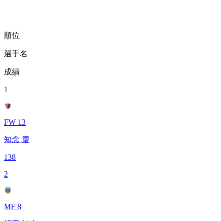
順位
選手名
成績
1
FW 13
知念 慶
138
2
MF 8