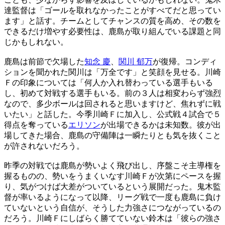
達監督は「ゴールを取れなかったことがすべてだと思ってい
ます」と話す。チームとしてチャンスの質を高め、その数を
できるだけ増やす必要性は、鹿島が取り組んでいる課題と同
じかもしれない。
鹿島は前節で欠場した
知念 慶
、
関川 郁万
が復帰。コンディ
ションを聞かれた関川は「万全です」と笑顔を見せる。川崎
Ｆの印象については「何人か入れ替わっている選手もいる
し、初めて対戦する選手もいる。前の３人は相変わらず強烈
なので、多少ボールは回されると思いますけど、焦れずに戦
いたい」と話した。今季川崎Ｆに加入し、公式戦４試合で５
得点を奪っている
エリソン
が出場できるかは未知数。彼が出
場してきた場合、鹿島の守備陣は一瞬たりとも気を抜くこと
が許されないだろう。
昨季の対戦では鹿島が勢いよく飛び出し、序盤こそ主導権を
握るものの、勢いをうまくいなす川崎Ｆが次第にペースを握
り、気がつけば大差がついているという展開だった。鬼木監
督が率いるようになって以降、リーグ戦で一度も鹿島に負け
ていないという自信が、そうした力強さにつながっているの
だろう。川崎Ｆにしばらく勝てていない鈴木は「彼らの強さ