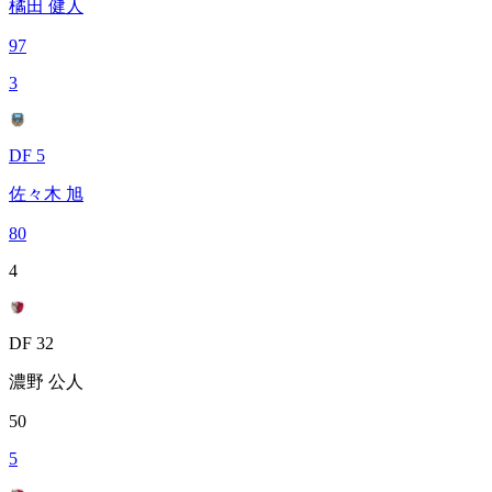
橘田 健人
97
3
DF 5
佐々木 旭
80
4
DF 32
濃野 公人
50
5