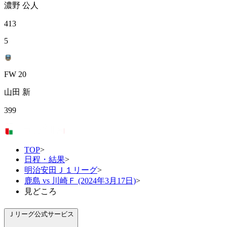
濃野 公人
413
5
FW 20
山田 新
399
TOP
>
日程・結果
>
明治安田Ｊ１リーグ
>
鹿島 vs 川崎Ｆ (2024年3月17日)
>
見どころ
Ｊリーグ公式サービス