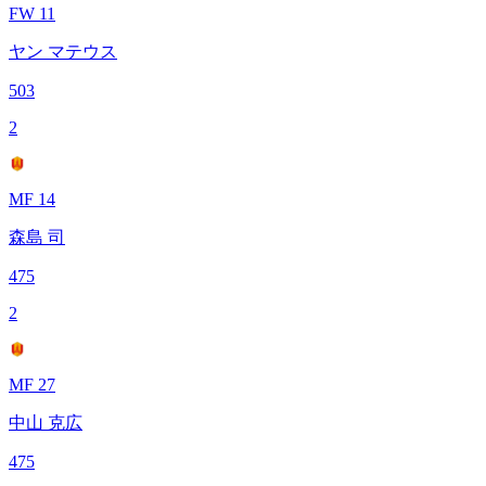
FW 11
ヤン マテウス
503
2
MF 14
森島 司
475
2
MF 27
中山 克広
475