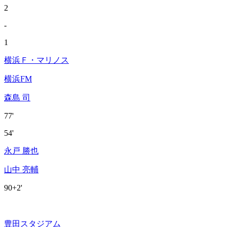
2
-
1
横浜Ｆ・マリノス
横浜FM
森島 司
77'
54'
永戸 勝也
山中 亮輔
90+2'
豊田スタジアム