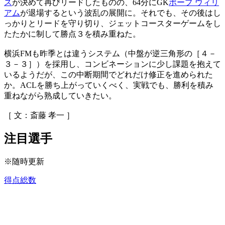
ス
が決めて再びリードしたものの、64分にGK
ポープ ウィリ
アム
が退場するという波乱の展開に。それでも、その後はし
っかりとリードを守り切り、ジェットコースターゲームをし
たたかに制して勝点３を積み重ねた。
横浜FMも昨季とは違うシステム（中盤が逆三角形の［４－
３－３］）を採用し、コンビネーションに少し課題を抱えて
いるようだが、この中断期間でどれだけ修正を進められた
か。ACLを勝ち上がっていくべく、実戦でも、勝利を積み
重ねながら熟成していきたい。
［ 文：斎藤 孝一 ］
注目選手
※随時更新
得点総数