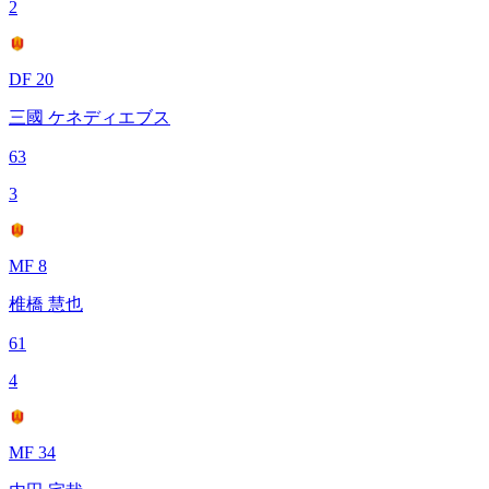
2
DF 20
三國 ケネディエブス
63
3
MF 8
椎橋 慧也
61
4
MF 34