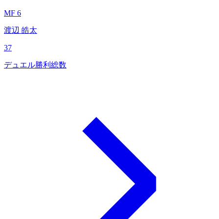
MF 6
渡辺 皓太
37
デュエル勝利総数