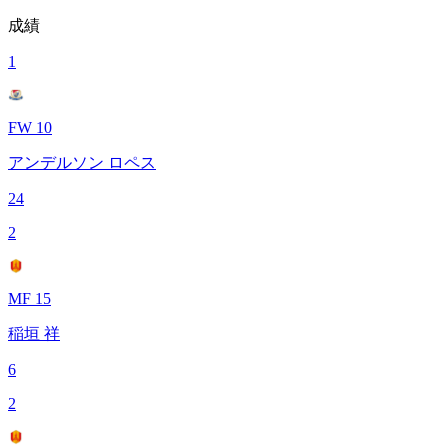
成績
1
FW 10
アンデルソン ロペス
24
2
MF 15
稲垣 祥
6
2