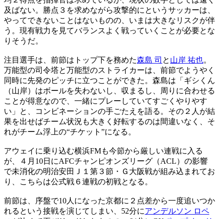
及ばない。勝点３を求めながら攻撃的にというサッカーは、
やってできないことはないものの、いまは大きなリスクが伴
う。現有戦力を見てバランスよく戦っていくことが必要とな
りそうだ。
注目選手は、前節はトップ下を務めた
森島 司
と
山岸 祐也
。
万能型の司令塔と万能型のストライカーは、前節でようやく
同時に先発のピッチに立つことができた。森島は「ギシくん
（山岸）はボールを失わないし、収まるし、周りに合わせる
ことが得意なので、一緒にプレーしていてすごくやりやす
い」と、コンビネーションの手ごたえを語る。その２人が結
果を出せばチーム状況も大きく好転するのは間違いなく、そ
れがチーム浮上の“チケット”になる。
アウェイに乗り込む横浜FMも今節から厳しい連戦に入る
が、４月10日にAFCチャンピオンズリーグ（ACL）の影響
で未消化の明治安田Ｊ１第３節・Ｇ大阪戦が組み込まれてお
り、こちらは公式戦６連戦の初戦となる。
前節は、序盤で10人になった京都に２点差から一度追いつか
れるという接戦を演じてしまい、52分に
アンデルソン ロペ