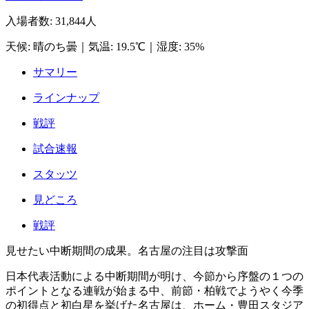
入場者数
:
31,844人
天候
:
晴のち曇
｜
気温
:
19.5℃
｜
湿度
:
35%
サマリー
ラインナップ
戦評
試合速報
スタッツ
見どころ
戦評
見せたい中断期間の成果。名古屋の注目は攻撃面
日本代表活動による中断期間が明け、今節から序盤の１つの
ポイントとなる連戦が始まる中、前節・柏戦でようやく今季
の初得点と初白星を挙げた名古屋は、ホーム・豊田スタジア