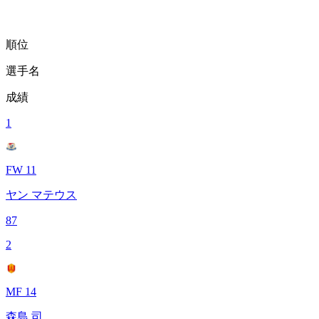
順位
選手名
成績
1
FW 11
ヤン マテウス
87
2
MF 14
森島 司