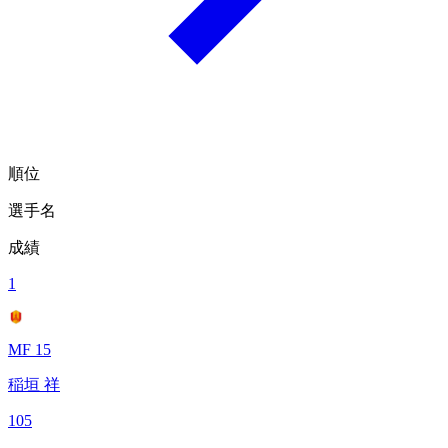
順位
選手名
成績
1
MF 15
稲垣 祥
105