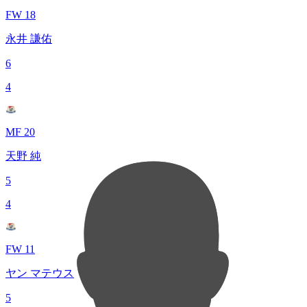
FW 18
永井 謙佑
6
4
MF 20
天野 純
5
4
FW 11
ヤン マテウス
5