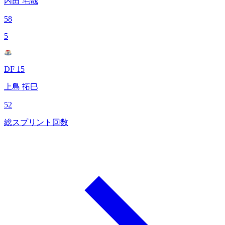
内田 宅哉
58
5
DF 15
上島 拓巳
52
総スプリント回数