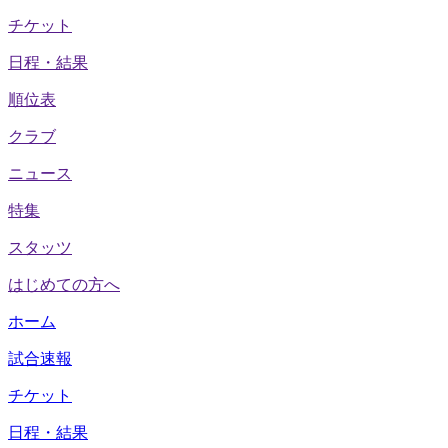
チケット
日程・結果
順位表
クラブ
ニュース
特集
スタッツ
はじめての方へ
ホーム
試合速報
チケット
日程・結果