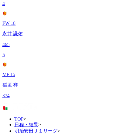
4
FW 18
永井 謙佑
465
5
MF 15
稲垣 祥
374
TOP
>
日程・結果
>
明治安田Ｊ１リーグ
>