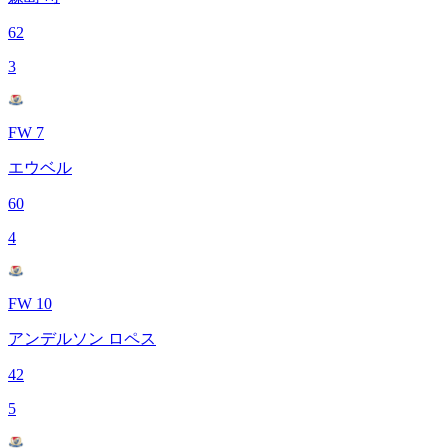
62
3
FW 7
エウベル
60
4
FW 10
アンデルソン ロペス
42
5