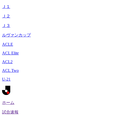
Ｊ１
Ｊ２
Ｊ３
ルヴァンカップ
ACLE
ACL Elite
ACL2
ACL Two
U-21
ホーム
試合速報