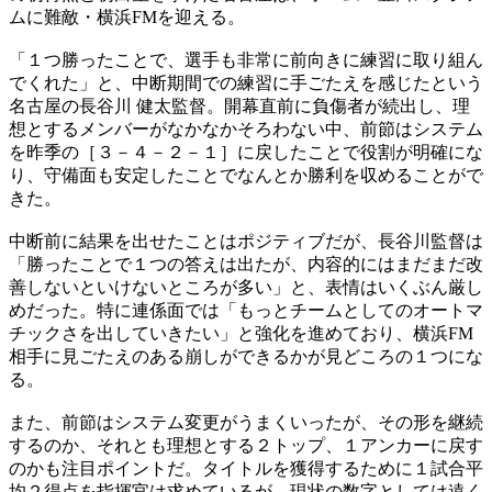
ムに難敵・横浜FMを迎える。
「１つ勝ったことで、選手も非常に前向きに練習に取り組ん
でくれた」と、中断期間での練習に手ごたえを感じたという
名古屋の長谷川 健太監督。開幕直前に負傷者が続出し、理
想とするメンバーがなかなかそろわない中、前節はシステム
を昨季の［３－４－２－１］に戻したことで役割が明確にな
り、守備面も安定したことでなんとか勝利を収めることがで
きた。
中断前に結果を出せたことはポジティブだが、長谷川監督は
「勝ったことで１つの答えは出たが、内容的にはまだまだ改
善しないといけないところが多い」と、表情はいくぶん厳し
めだった。特に連係面では「もっとチームとしてのオートマ
チックさを出していきたい」と強化を進めており、横浜FM
相手に見ごたえのある崩しができるかが見どころの１つにな
る。
また、前節はシステム変更がうまくいったが、その形を継続
するのか、それとも理想とする２トップ、１アンカーに戻す
のかも注目ポイントだ。タイトルを獲得するために１試合平
均２得点を指揮官は求めているが、現状の数字としては遠く