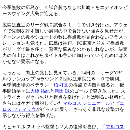
今季無敗の広島が、４試合勝ちなしの川崎Ｆをエディオンピ
ースウイング広島に迎える。
広島は直近のリーグ戦２試合を１－１で引き分けた。アウェ
イで先制を許す難しい展開の中で負けない強さを見せたが、
チャンスの数やシュートの数に得点数が見合わないフラスト
レーションも覚えた。広島は神戸、FC東京と並んで得点数
がリーグで最も多く、贅沢な悩みなのかもしれないが、決定
力の向上はこれからタイトル争いに加わっていくためには欠
かせない要素になる。
もっとも、向上の兆しは見えている。24日のＪリーグYBC
ルヴァンカップ1stラウンド２回戦は奈良に６－０で勝利。
今季初出場のベテラン・
柏 好文
の得点で均衡を破ると、後
半開始早々に
大橋 祐紀
と
満田 誠
のゴールで突き放した。ス
トライカーがきっちりと得点を挙げたことは明るい材料だ。
さらにはケガで離脱していた
マルコス ジュニオール
と
ピエ
ロス ソティリウ
がピッチに戻り、さっそく非凡な攻撃力を
示しながら得点を挙げた。
ミヒャエル スキッベ監督も２人の復帰を喜び、「
マルコス