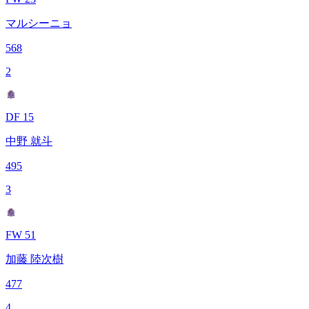
マルシーニョ
568
2
DF 15
中野 就斗
495
3
FW 51
加藤 陸次樹
477
4