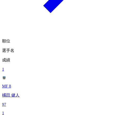
順位
選手名
成績
1
MF 8
橘田 健人
97
1