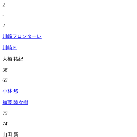
2
-
2
川崎フロンターレ
川崎Ｆ
大橋 祐紀
38'
65'
小林 悠
加藤 陸次樹
75'
74'
山田 新