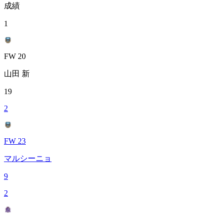
成績
1
FW 20
山田 新
19
2
FW 23
マルシーニョ
9
2