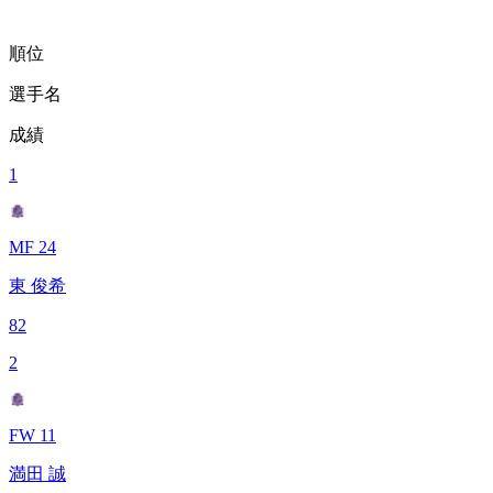
順位
選手名
成績
1
MF 24
東 俊希
82
2
FW 11
満田 誠