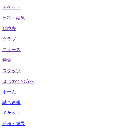
チケット
日程・結果
順位表
クラブ
ニュース
特集
スタッツ
はじめての方へ
ホーム
試合速報
チケット
日程・結果