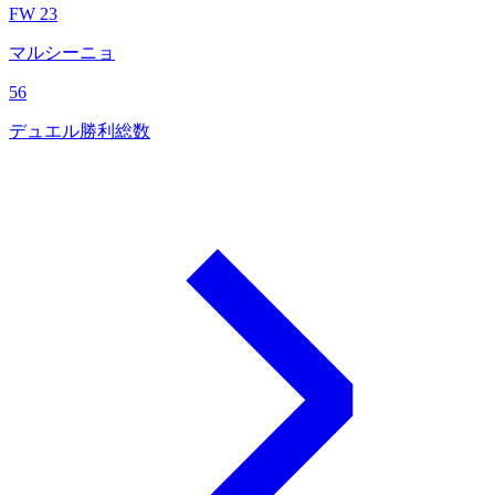
FW 23
マルシーニョ
56
デュエル勝利総数