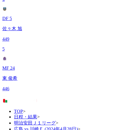
DF 5
佐々木 旭
449
5
MF 24
東 俊希
446
TOP
>
日程・結果
>
明治安田Ｊ１リーグ
>
広島 vs 川崎Ｆ (2024年4月28日)
>