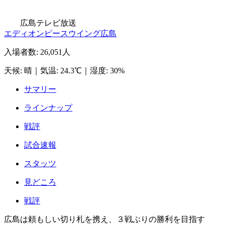
広島テレビ放送
エディオンピースウイング広島
入場者数
:
26,051人
天候
:
晴
｜
気温
:
24.3℃
｜
湿度
:
30%
サマリー
ラインナップ
戦評
試合速報
スタッツ
見どころ
戦評
広島は頼もしい切り札を携え、３戦ぶりの勝利を目指す