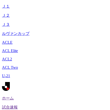
Ｊ１
Ｊ２
Ｊ３
ルヴァンカップ
ACLE
ACL Elite
ACL2
ACL Two
U-21
ホーム
試合速報