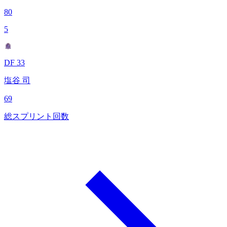
80
5
DF 33
塩谷 司
69
総スプリント回数