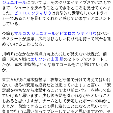
ジュニオール
については、そのクリエイティブさでパスもで
きて、シュートを決めることもできるところを見せてくれま
した。
ピエロス ソティリウ
は典型的な素晴らしいストライ
カーであることを見せてくれたと感じています」とコメント
している。
今節も
マルコス ジュニオール
と
ピエロス ソティリウ
はベン
チスタートが濃厚。広島は頼もしい切り札を持って試合を進
めていけることになる。
川崎Ｆはなかなか得点力向上の兆しが見えない状況だ。前
節・東京Ｖ戦は
エリソン
と
山田 新
の２トップでスタートし
たが、鬼木 達監督はどんな形でゴールをこじ開けていくの
か。
東京Ｖ戦後に鬼木監督は「攻撃と守備で分けて考えてはいけ
ない。後ろの安定も必要だとは思っています」と言い、「安
定感を持ちながら攻撃することでより前にパワーを持って出
ていけると思います。少し後ろ髪を引かれながらということ
もあると思いますが、チームとして安定したボールの動かし
方とか、前進できることで押し込むことになると思います。
奥まで行けば思い切ってプレーしていると思いますので、そ