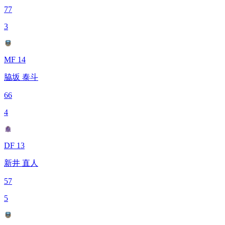
77
3
MF 14
脇坂 泰斗
66
4
DF 13
新井 直人
57
5