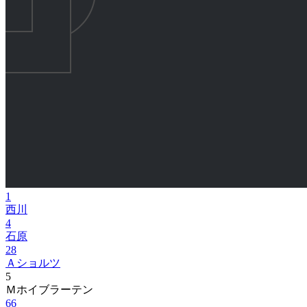
1
西川
4
石原
28
Ａショルツ
5
Ｍホイブラーテン
66