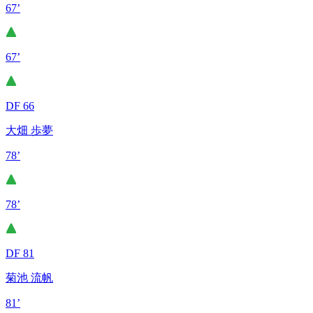
67’
67’
DF 66
大畑 歩夢
78’
78’
DF 81
菊池 流帆
81’