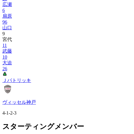
広瀬
6
扇原
96
山口
9
宮代
11
武藤
10
大迫
26
Ｊパトリッキ
ヴィッセル神戸
4-1-2-3
スターティングメンバー