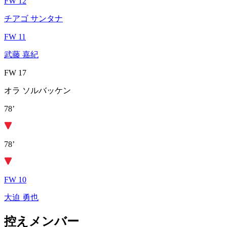
FW 12
チアゴ サンタナ
FW 11
武藤 嘉紀
FW 17
オラ ソルバッケン
78’
78’
FW 10
大迫 勇也
控えメンバー