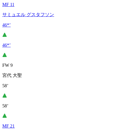
MF 11
サミュエル グスタフソン
46*’
46*’
FW 9
宮代 大聖
58’
58’
MF 21