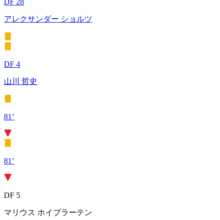
DF 28
アレクサンダー ショルツ
DF 4
山川 哲史
81’
81’
DF 5
マリウス ホイブラーテン