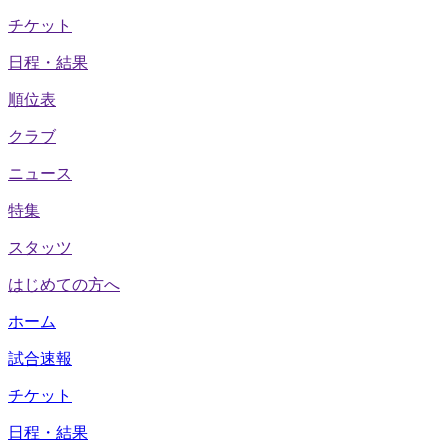
チケット
日程・結果
順位表
クラブ
ニュース
特集
スタッツ
はじめての方へ
ホーム
試合速報
チケット
日程・結果