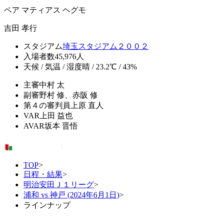
ペア マティアス ヘグモ
吉田 孝行
スタジアム
埼玉スタジアム２００２
入場者数
45,976人
天候 / 気温 / 湿度
晴 / 23.2℃ / 43%
主審
中村 太
副審
野村 修、赤阪 修
第４の審判員
上原 直人
VAR
上田 益也
AVAR
坂本 晋悟
TOP
>
日程・結果
>
明治安田Ｊ１リーグ
>
浦和 vs 神戸 (2024年6月1日)
>
ラインナップ