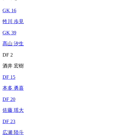
GK 16
牲川 歩見
GK 39
髙山 汐生
DF 2
酒井 宏樹
DF 15
本多 勇喜
DF 20
佐藤 瑶大
DF 23
広瀬 陸斗