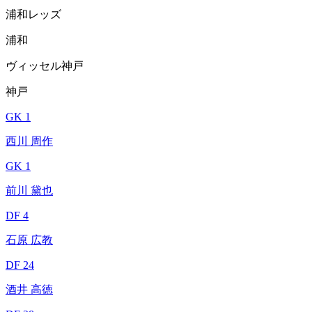
浦和レッズ
浦和
ヴィッセル神戸
神戸
GK 1
西川 周作
GK 1
前川 黛也
DF 4
石原 広教
DF 24
酒井 高徳