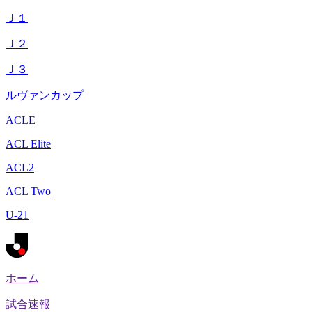
Ｊ１
Ｊ２
Ｊ３
ルヴァンカップ
ACLE
ACL Elite
ACL2
ACL Two
U-21
ホーム
試合速報