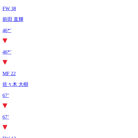
FW 38
前田 直輝
46*’
46*’
MF 22
佐々木 大樹
67’
67’