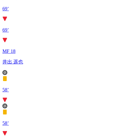
69’
69’
MF 18
井出 遥也
58’
58’