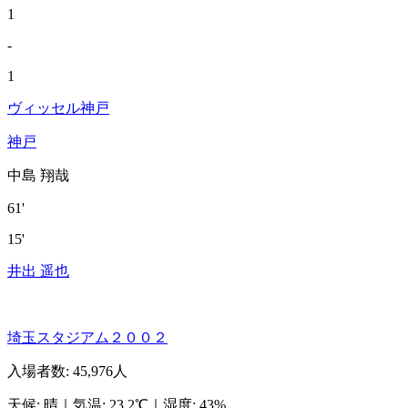
1
-
1
ヴィッセル神戸
神戸
中島 翔哉
61'
15'
井出 遥也
埼玉スタジアム２００２
入場者数
:
45,976人
天候
:
晴
｜
気温
:
23.2℃
｜
湿度
:
43%