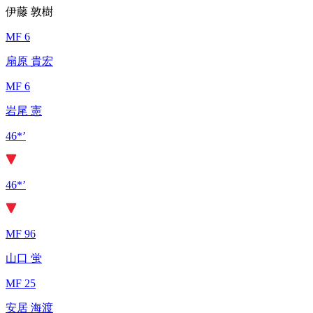
伊藤 敦樹
MF 6
扇原 貴宏
MF 6
岩尾 憲
46*’
46*’
MF 96
山口 蛍
MF 25
安居 海渡