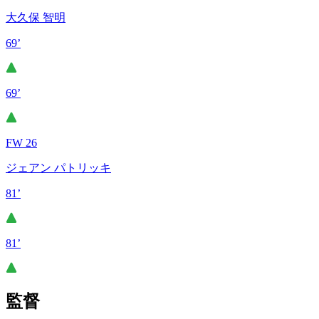
大久保 智明
69’
69’
FW 26
ジェアン パトリッキ
81’
81’
監督