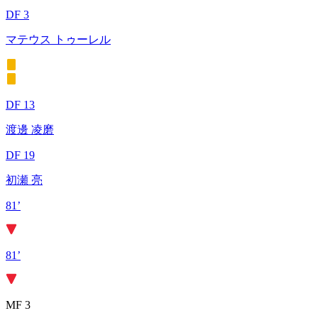
DF 3
マテウス トゥーレル
DF 13
渡邊 凌磨
DF 19
初瀬 亮
81’
81’
MF 3