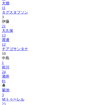
大畑
11
Ｓグスタフソン
3
伊藤
21
大久保
13
渡邊
12
チアゴサンタナ
10
中島
1
前川
24
酒井
81
菊池
3
Ｍトゥーレル
23