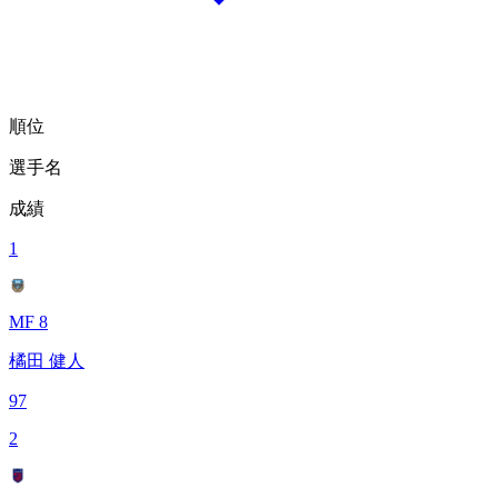
順位
選手名
成績
1
MF 8
橘田 健人
97
2