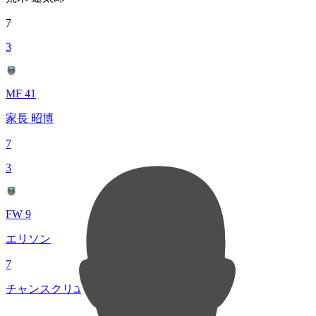
7
3
MF 41
家長 昭博
7
3
FW 9
エリソン
7
チャンスクリエイト総数