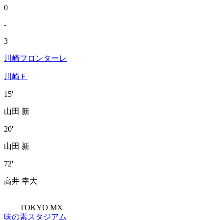
0
-
3
川崎フロンターレ
川崎Ｆ
15'
山田 新
20'
山田 新
72'
高井 幸大
TOKYO MX
味の素スタジアム