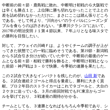
中断前の前々節・鹿島戦に敗れ、中断明け初戦のＧ大阪戦で
は辛くも勝点１と、上位陣に勝ち切れなかったことで上との
差を詰め切れなかっただけに、まさにここは踏ん張りどころ
である。そして何より、“川向かい”のライバルにシーズンダ
ブルを食らうのは許されない。“多摩川クラシコ”において、
2017年の明治安田Ｊ１第４節以来、７年ぶりとなる味スタで
の勝利を目指したい。
対して、アウェイの川崎Ｆは、ようやくチームの調子が上が
ってきた状態でこの一戦に臨めそうである。第19節・新潟戦
から５試合引き分けが続いていた中で、中断前の最後のゲー
ムとなる前々節・柏戦で勝利を飾ると、中断明け初戦となっ
た前節・神戸戦は３－０で快勝。今季初の連勝を果たした。
この２試合で大きなインパクトを残したのが、
山田 新
であ
る。２試合連続２ゴールと得点を量産し、勝利に大きく貢
献。プロ２年目のストライカーはこれで９ゴールと、大台の
２ケタに迫っている。３月の前回対戦でもFC東京からゴー
ルを挙げており、３戦連発の期待がかかる。
チームとしても、３連勝となればもちろん今季初であり、シ