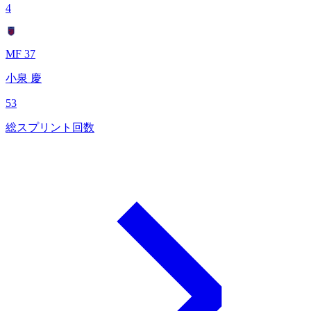
4
MF 37
小泉 慶
53
総スプリント回数