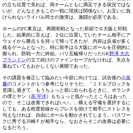
の立ち位置で見れば、両チームともに満足できる状況ではな
いが、どんなときもこの一戦に現状は関係ない。お互いに負
けられないライバル同士の激突は、激闘が必至である。
ホームのFC東京は、再開初戦となった前節でＧ大阪と対戦
した。結果的に言えば、２位に位置していたチーム相手にア
ウェイから勝点１を持って帰ってきたが、内容は反省が多く
残るゲームとなった。特に前半はＧ大阪にボールを圧倒的に
握られ、防戦一方に終始。パリ五輪帰りだったGK
野澤 大志
ブランドン
の立て続けのファインセーブがなければ、失点を
重ねていてもおかしくない展開であった。
その課題を修正して臨みたい今節に向けては、試合後の
小泉
慶
のコメントが１つ参考になりそうだ。「ミドルブロックを
意識し過ぎて、もうちょっと前に出られるときに、ボランチ
の僕とヤン（
高 宇洋
）もちょっと低かったところはあった
ので、そこは改善できればいい」。構える守備を選択するに
しても、ある程度前線からプレスを掛けて相手にストレスを
与えなければ、自由にボールを動かされてしまう。パスワー
クに秀でる川崎Ｆが相手なら、なおさらそこの改善は必要に
なるだろう。