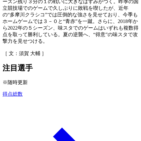
ーズン残り３分の１の戦いに大きなはずみがつく。昨季の国
立競技場でのゲームで久しぶりに敗戦を喫したが、近年
の“多摩川クラシコ”では圧倒的な強さを見せており、今季も
ホームゲームでは３－０と“青赤”を一蹴。さらに、2018年か
ら2022年の５シーズン、味スタでのゲームはいずれも複数得
点を取って勝利している。夏の逆襲へ、“得意”の味スタで攻
撃力を見せつける。
［ 文：須賀 大輔 ］
注目選手
※随時更新
得点総数