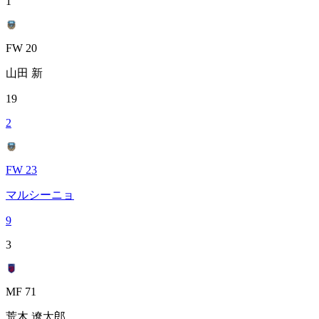
1
FW 20
山田 新
19
2
FW 23
マルシーニョ
9
3
MF 71
荒木 遼太郎