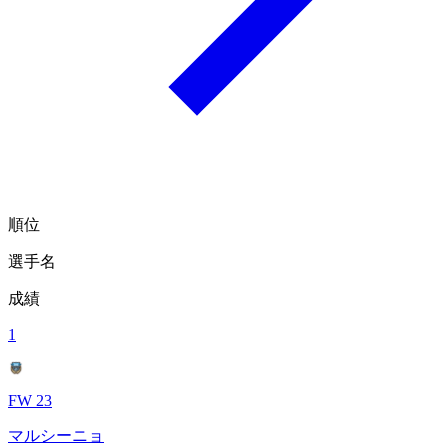
順位
選手名
成績
1
FW 23
マルシーニョ