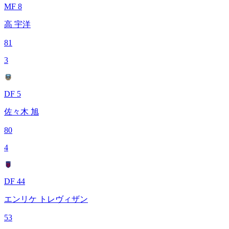
MF 8
高 宇洋
81
3
DF 5
佐々木 旭
80
4
DF 44
エンリケ トレヴィザン
53