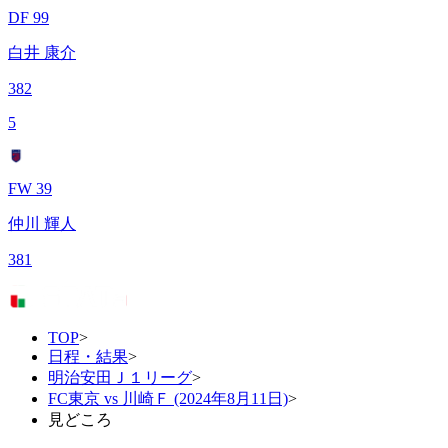
DF 99
白井 康介
382
5
FW 39
仲川 輝人
381
TOP
>
日程・結果
>
明治安田Ｊ１リーグ
>
FC東京 vs 川崎Ｆ (2024年8月11日)
>
見どころ