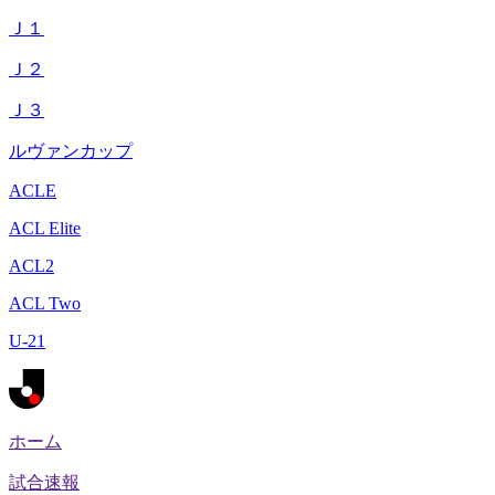
Ｊ１
Ｊ２
Ｊ３
ルヴァンカップ
ACLE
ACL Elite
ACL2
ACL Two
U-21
ホーム
試合速報