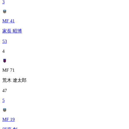
3
MF 41
家長 昭博
53
4
MF 71
荒木 遼太郎
47
5
MF 19