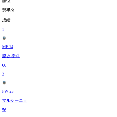
順位
選手名
成績
1
MF 14
脇坂 泰斗
66
2
FW 23
マルシーニョ
56