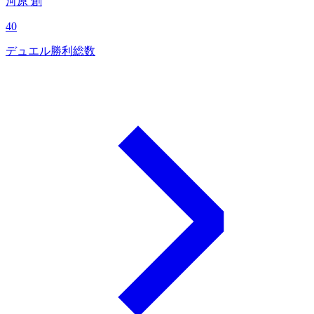
河原 創
40
デュエル勝利総数