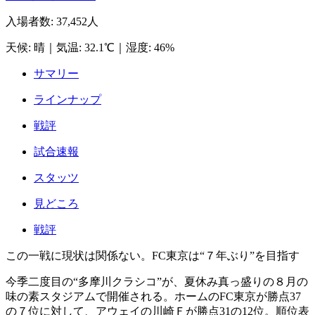
入場者数
:
37,452人
天候
:
晴
｜
気温
:
32.1℃
｜
湿度
:
46%
サマリー
ラインナップ
戦評
試合速報
スタッツ
見どころ
戦評
この一戦に現状は関係ない。FC東京は“７年ぶり”を目指す
今季二度目の“多摩川クラシコ”が、夏休み真っ盛りの８月の
味の素スタジアムで開催される。ホームのFC東京が勝点37
の７位に対して、アウェイの川崎Ｆが勝点31の12位。順位表