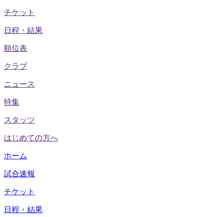
チケット
日程・結果
順位表
クラブ
ニュース
特集
スタッツ
はじめての方へ
ホーム
試合速報
チケット
日程・結果