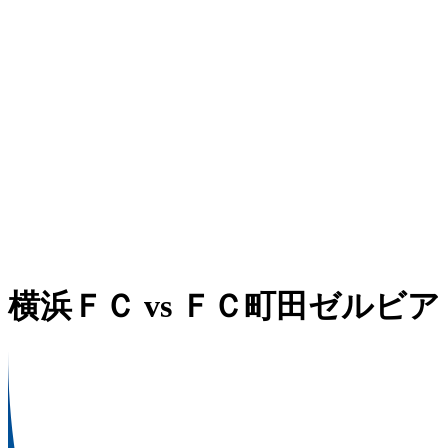
横浜ＦＣ
vs
ＦＣ町田ゼルビア