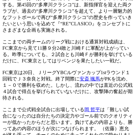
する。第45回の“多摩川クラシコ”は、新指揮官を迎えた両ク
ラブが、過去の“多摩川クラシコ”を超えて、より一層魅力的
なフットボールで再び“多摩川クラシコ”の歴史を作っていき
たいという思いを込めて『“RE”CLASICO』をコンセプトに
さまざまな企画も実施される。
ここまでの両チームのリーグ戦における通算対戦成績は、
FC東京から見て11勝９分24敗と川崎Ｆに軍配が上がってい
る。昨季についても、２試合とも川崎Ｆが勝利を挙げている
だけに、FC東京としてはリベンジを果たしたい一戦だ。
FC東京は20日、ＪリーグYBCルヴァンカップ1stラウンド１
回戦でＪ３奈良と対戦。終了間際に
安斎 颯馬
がPKを沈め、
１－０で勝利を収めた。しかし、流れの中では直近の公式戦
４試合で得点を挙げられていないだけに、攻撃陣の奮起が期
待される。
ここまで公式戦全試合に出場している
岡 哲平
は「難しい試
合になったのは自分たちの決定力やゴール前でのクオリティ
ーが低かったからだと思います。負けてあの内容よりも、勝
ってあの内容のほうが次につなげられます。 （佐藤）恵允
が体を張って、チームのために走ってくれたので助かりまし