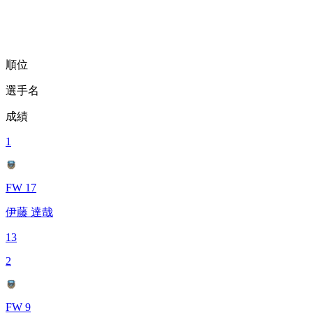
順位
選手名
成績
1
FW 17
伊藤 達哉
13
2
FW 9