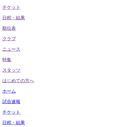
チケット
日程・結果
順位表
クラブ
ニュース
特集
スタッツ
はじめての方へ
ホーム
試合速報
チケット
日程・結果