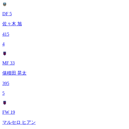
DF 5
佐々木 旭
415
4
MF 33
俵積田 晃太
395
5
FW 19
マルセロ ヒアン