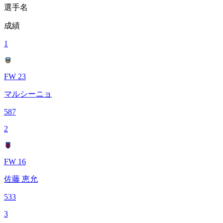
選手名
成績
1
FW 23
マルシーニョ
587
2
FW 16
佐藤 恵允
533
3