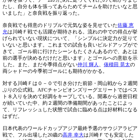
たし、自分も体を張ってあらためてチームを助けたいなと思
いました」と奈良戦を振り返った。
奈良戦でも得意のドリブルで元気な姿を見せていた
佐藤 恵
允
は川崎Ｆ戦でも活躍が期待される。流れの中での得点が挙
げられていない現状について、「シンプルに決定力が足りて
いないと思います。これまでの試合も良いビルドアップがで
きて、ゴール前に行けたシーンもたくさんあるので、あとは
前の選手が決めるだけだと思います」とゴールへの意欲を示
した。また、まだ今季得点がない
仲川 輝人
、
俵積田 晃太
の
両シャドーの今季初ゴールにも期待がかかる。
対する川崎Ｆは０－０で引き分けた前節・岡山戦から２週間
ぶりの公式戦。AFCチャンピオンズリーグエリートではベス
ト８入りを決めて好調をキープしている。開幕から過密日程
が続いていた中、約２週間の準備期間があったことによっ
て、リフレッシュした状態で試合に臨める点は好材料になる
はずだ。
日本代表のワールドカップアジア最終予選のサウジアラビア
戦で、フル出場した20歳の
高井 幸大
は川崎Ｆでも安定した