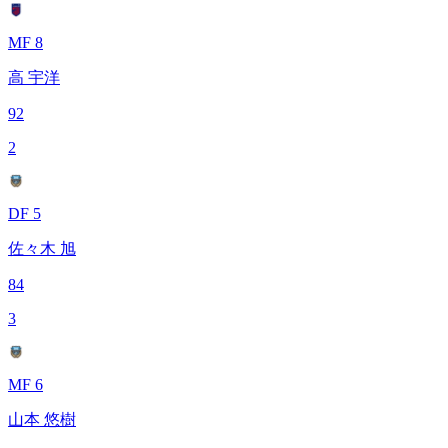
MF 8
高 宇洋
92
2
DF 5
佐々木 旭
84
3
MF 6
山本 悠樹