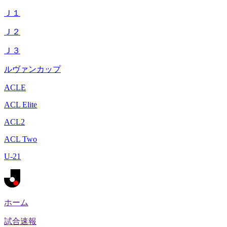
Ｊ１
Ｊ２
Ｊ３
ルヴァンカップ
ACLE
ACL Elite
ACL2
ACL Two
U-21
ホーム
試合速報