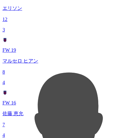
エリソン
12
3
FW 19
マルセロ ヒアン
8
4
FW 16
佐藤 恵允
7
4