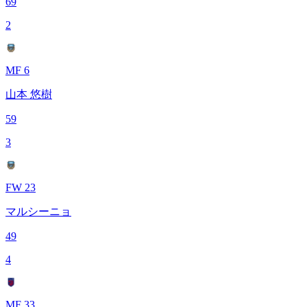
69
2
MF 6
山本 悠樹
59
3
FW 23
マルシーニョ
49
4
MF 33