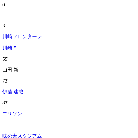
0
-
3
川崎フロンターレ
川崎Ｆ
55'
山田 新
73'
伊藤 達哉
83'
エリソン
味の素スタジアム