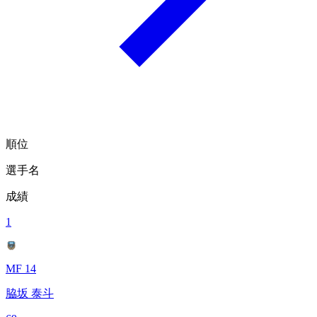
順位
選手名
成績
1
MF 14
脇坂 泰斗