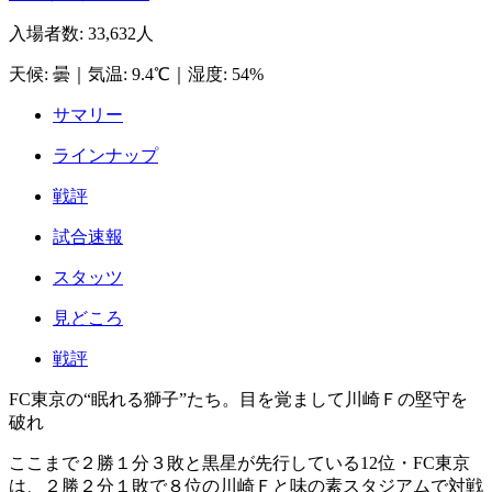
入場者数
:
33,632人
天候
:
曇
｜
気温
:
9.4℃
｜
湿度
:
54%
サマリー
ラインナップ
戦評
試合速報
スタッツ
見どころ
戦評
FC東京の“眠れる獅子”たち。目を覚まして川崎Ｆの堅守を
破れ
ここまで２勝１分３敗と黒星が先行している12位・FC東京
は、２勝２分１敗で８位の川崎Ｆと味の素スタジアムで対戦