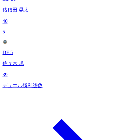
俵積田 晃太
40
5
DF 5
佐々木 旭
39
デュエル勝利総数