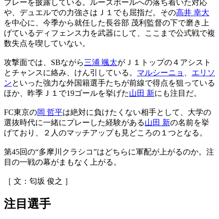
プレーを披露している。ルーズボールへの落ち着いた対応
や、デュエルでの力強さはＪ１でも屈指だ。その
高井 幸大
を中心に、今季から就任した長谷部 茂利監督の下で磨き上
げているディフェンス力を武器にして、ここまで公式戦で複
数失点を喫していない。
攻撃面では、SBながら
三浦 颯太
がＪ１トップの４アシスト
とチャンスに絡み、けん引している。
マルシーニョ
、
エリソ
ン
といった強力な外国籍選手たちが前線で得点を狙っている
ほか、昨季Ｊ１で19ゴールを挙げた
山田 新
にも注目だ。
FC東京の
岡 哲平
は絶対に負けたくない相手として、大学の
選抜時代に一緒にプレーした経験がある
山田 新
の名前を挙
げており、２人のマッチアップも見どころの１つとなる。
第45回の“多摩川クラシコ”はどちらに軍配が上がるのか。注
目の一戦の幕がまもなく上がる。
［ 文：匂坂 俊之 ］
注目選手