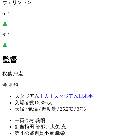
ウェリントン
61’
61’
監督
秋葉 忠宏
金 明輝
スタジアム
ＩＡＩスタジアム日本平
入場者数
16,366人
天候 / 気温 / 湿度
曇 / 25.2℃ / 37%
主審
今村 義朗
副審
梅田 智起、大矢 充
第４の審判員
小屋 幸栄