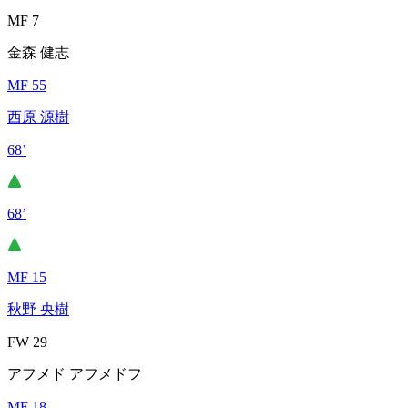
MF 7
金森 健志
MF 55
西原 源樹
68’
68’
MF 15
秋野 央樹
FW 29
アフメド アフメドフ
MF 18