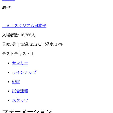
45+5'
ＩＡＩスタジアム日本平
入場者数
:
16,366人
天候
:
曇
｜
気温
:
25.2℃
｜
湿度
:
37%
テストテキスト１
サマリー
ラインナップ
戦評
試合速報
スタッツ
フォーメーション