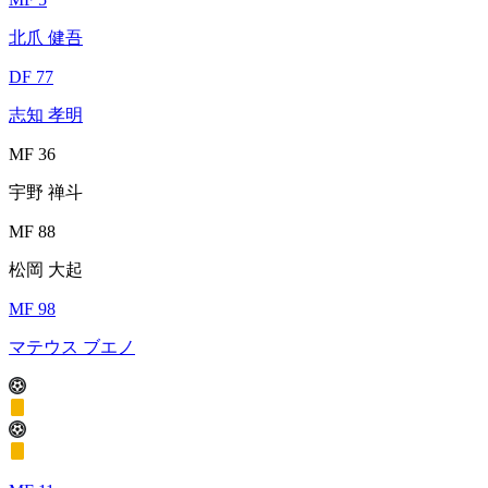
北爪 健吾
DF 77
志知 孝明
MF 36
宇野 禅斗
MF 88
松岡 大起
MF 98
マテウス ブエノ