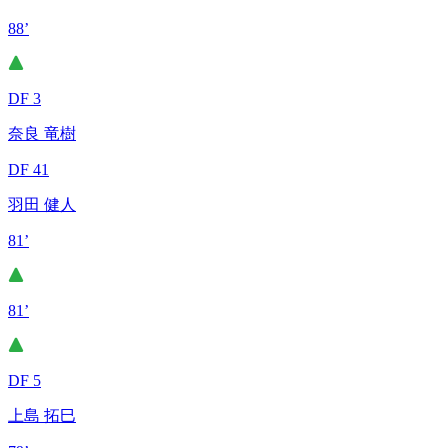
88’
DF 3
奈良 竜樹
DF 41
羽田 健人
81’
81’
DF 5
上島 拓巳