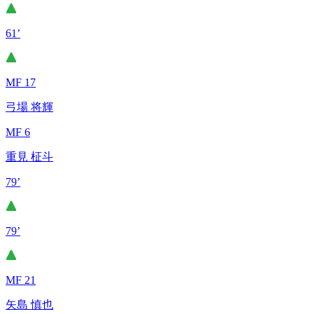
61’
MF 17
弓場 将輝
MF 6
重見 柾斗
79’
79’
MF 21
矢島 慎也