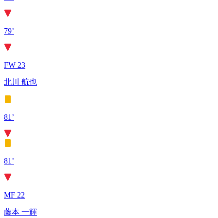
79’
FW 23
北川 航也
81’
81’
MF 22
藤本 一輝