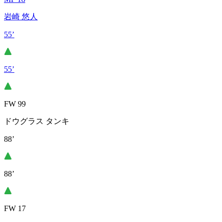
岩崎 悠人
55’
55’
FW 99
ドウグラス タンキ
88’
88’
FW 17