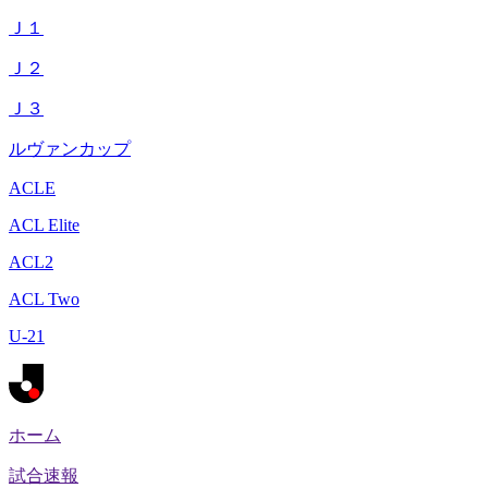
Ｊ１
Ｊ２
Ｊ３
ルヴァンカップ
ACLE
ACL Elite
ACL2
ACL Two
U-21
ホーム
試合速報