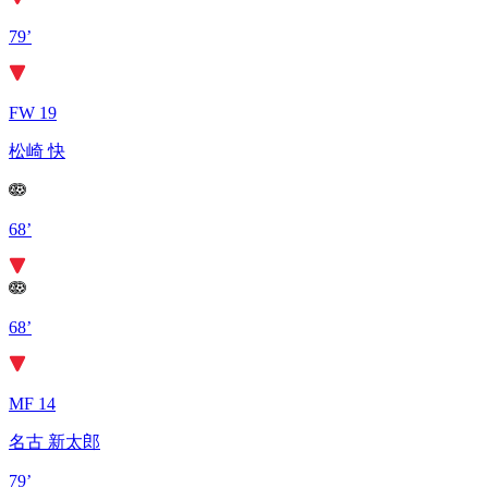
79’
FW 19
松崎 快
68’
68’
MF 14
名古 新太郎
79’