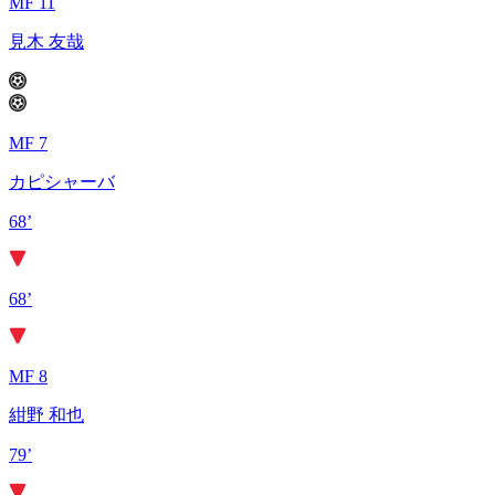
MF 11
見木 友哉
MF 7
カピシャーバ
68’
68’
MF 8
紺野 和也
79’