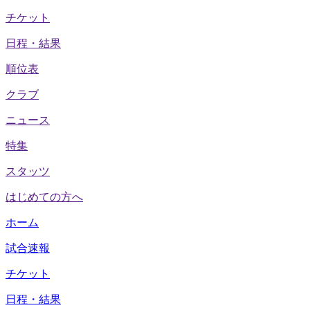
チケット
日程・結果
順位表
クラブ
ニュース
特集
スタッツ
はじめての方へ
ホーム
試合速報
チケット
日程・結果