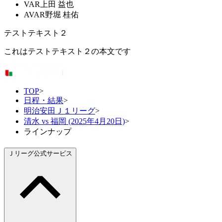
VAR
上田 益也
AVAR
野堀 桂佑
テストテキスト２
これはテストテキスト２の本文です
TOP
>
日程・結果
>
明治安田Ｊ１リーグ
>
清水 vs 福岡 (2025年4月20日)
>
ラインナップ
Ｊリーグ公式サービス