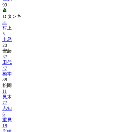
99
Ｄタンキ
31
村上
5
上島
20
安藤
37
田代
47
橋本
88
松岡
11
見木
77
志知
6
重見
18
岩崎