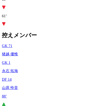
61’
控えメンバー
GK 71
猪越 優惟
GK 1
永石 拓海
DF 14
山原 怜音
88’