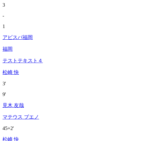
3
-
1
アビスパ福岡
福岡
テストテキスト４
松崎 快
3'
9'
見木 友哉
マテウス ブエノ
45+2'
松崎 快