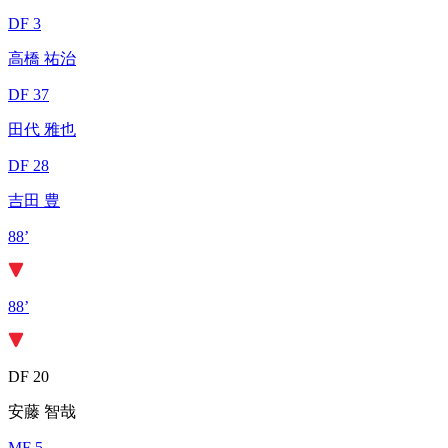
DF 3
高橋 祐治
DF 37
田代 雅也
DF 28
吉田 豊
88’
88’
DF 20
安藤 智哉
MF 5