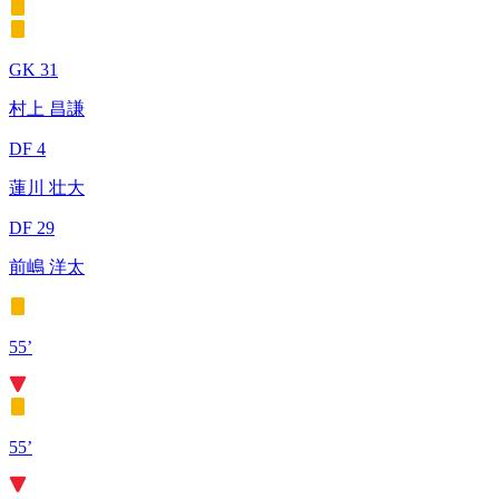
GK 31
村上 昌謙
DF 4
蓮川 壮大
DF 29
前嶋 洋太
55’
55’