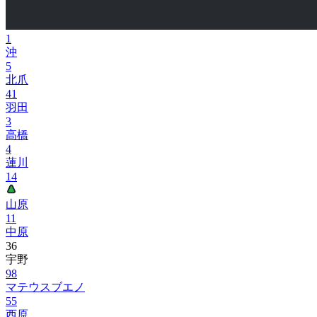
1
沖
5
北爪
41
羽田
3
高橋
4
蓮川
14
山原
11
中原
36
宇野
98
マテウスブエノ
55
西原