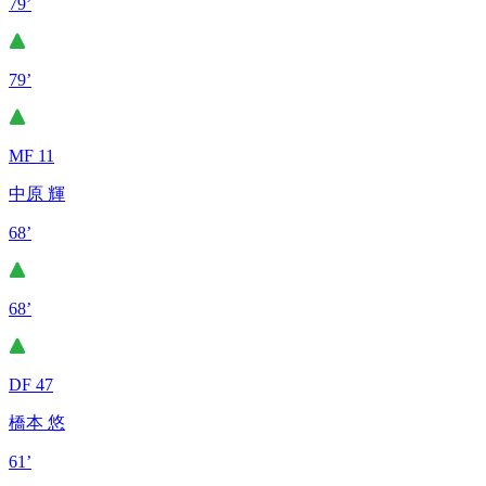
79’
79’
MF 11
中原 輝
68’
68’
DF 47
橋本 悠
61’