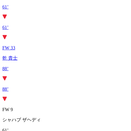
61’
61’
FW 33
乾 貴士
88’
88’
FW 9
シャハブ ザヘディ
61’