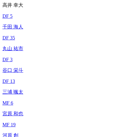
高井 幸大
DF 5
千田 海人
DF 35
丸山 祐市
DF 3
谷口 栄斗
DF 13
三浦 颯太
MF 6
宮原 和也
MF 19
河原 創