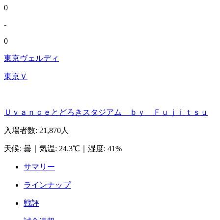
0
-
0
東京ヴェルディ
東京Ｖ
Ｕｖａｎｃｅとどろきスタジアム ｂｙ Ｆｕｊｉｔｓｕ
入場者数
:
21,870人
天候
:
曇
｜
気温
:
24.3℃
｜
湿度
:
41%
サマリー
ラインナップ
戦評