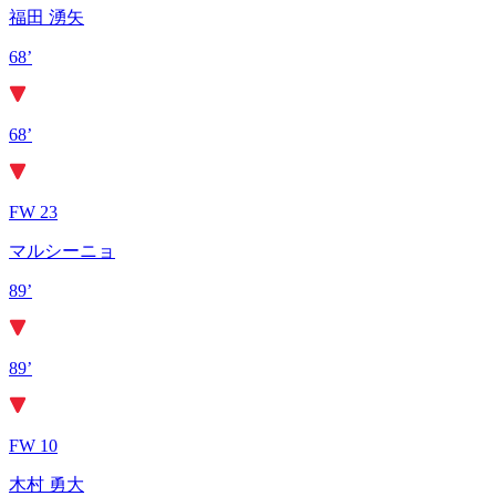
福田 湧矢
68’
68’
FW 23
マルシーニョ
89’
89’
FW 10
木村 勇大