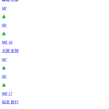
68’
68’
MF 16
大関 友翔
80’
80’
MF 17
稲見 哲行