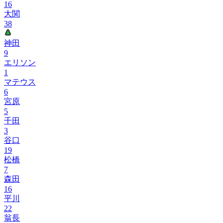
16
大関
38
神田
9
エリソン
1
マテウス
6
宮原
5
千田
3
谷口
19
松橋
7
森田
16
平川
22
翁長