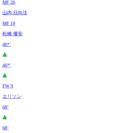
MF 26
山内 日向汰
MF 19
松橋 優安
46*’
46*’
FW 9
エリソン
68’
68’