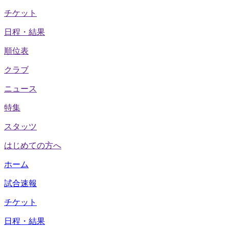
チケット
日程・結果
順位表
クラブ
ニュース
特集
スタッツ
はじめての方へ
ホーム
試合速報
チケット
日程・結果