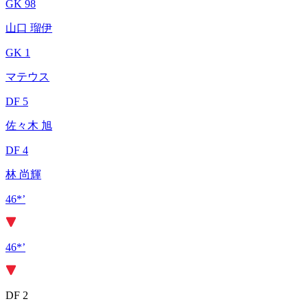
GK 98
山口 瑠伊
GK 1
マテウス
DF 5
佐々木 旭
DF 4
林 尚輝
46*’
46*’
DF 2