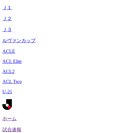
Ｊ１
Ｊ２
Ｊ３
ルヴァンカップ
ACLE
ACL Elite
ACL2
ACL Two
U-21
ホーム
試合速報