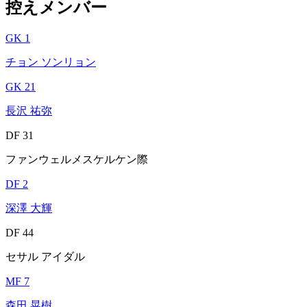
控えメンバー
GK 1
チョン ソンリョン
GK 21
長沢 祐弥
DF 31
ファンウェルメスケルケン際
DF 2
深澤 大輝
DF 44
セサル アイダル
MF 7
森田 晃樹