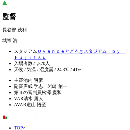
監督
長谷部 茂利
城福 浩
スタジアム
Ｕｖａｎｃｅとどろきスタジアム ｂｙ
Ｆｕｊｉｔｓｕ
入場者数
21,870人
天候 / 気温 / 湿度
曇 / 24.3℃ / 41%
主審
池内 明彦
副審
唐紙 学志、岩崎 創一
第４の審判員
松澤 慶和
VAR
清水 勇人
AVAR
道山 悟至
TOP
>