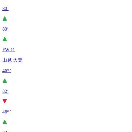
80’
80’
FW 11
山見 大登
46*’
82’
46*’