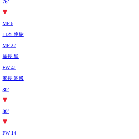
76’
MF 6
山本 悠樹
MF 22
翁長 聖
FW 41
家長 昭博
80’
80’
FW 14