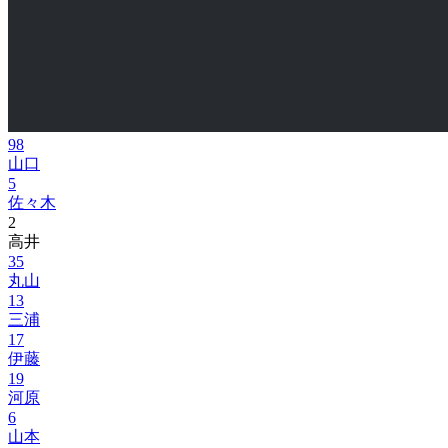
98
山口
5
佐々木
2
高井
35
丸山
13
三浦
17
伊藤
19
河原
6
山本