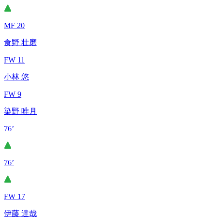
MF 20
食野 壮磨
FW 11
小林 悠
FW 9
染野 唯月
76’
76’
FW 17
伊藤 達哉