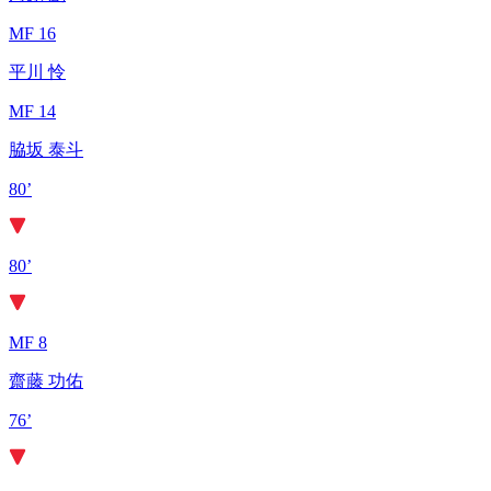
MF 16
平川 怜
MF 14
脇坂 泰斗
80’
80’
MF 8
齋藤 功佑
76’