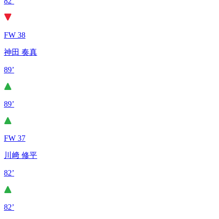
82’
FW 38
神田 奏真
89’
89’
FW 37
川﨑 修平
82’
82’