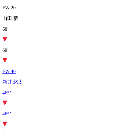
FW 20
山田 新
68’
68’
FW 40
新井 悠太
46*’
46*’