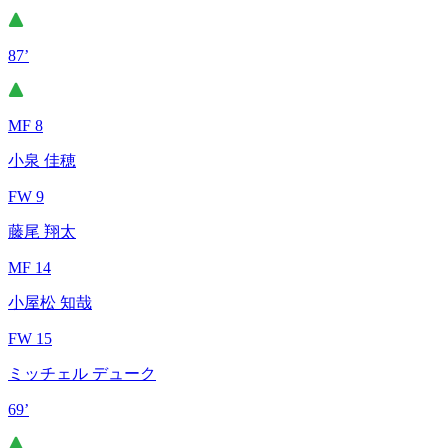
87’
MF 8
小泉 佳穂
FW 9
藤尾 翔太
MF 14
小屋松 知哉
FW 15
ミッチェル デューク
69’