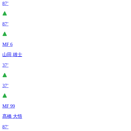
87’
87’
MF 6
山田 雄士
37’
37’
MF 99
髙橋 大悟
87’