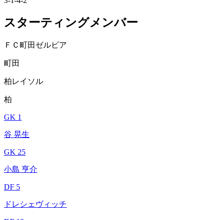
3-1-4-2
スターティングメンバー
ＦＣ町田ゼルビア
町田
柏レイソル
柏
GK 1
谷 晃生
GK 25
小島 亨介
DF 5
ドレシェヴィッチ