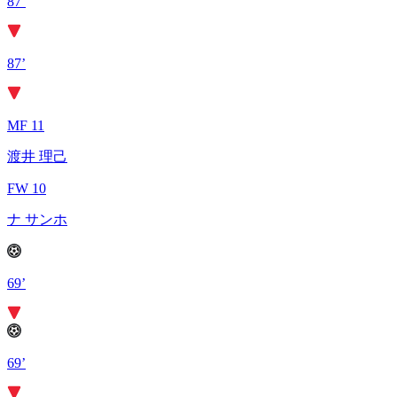
87’
87’
MF 11
渡井 理己
FW 10
ナ サンホ
69’
69’