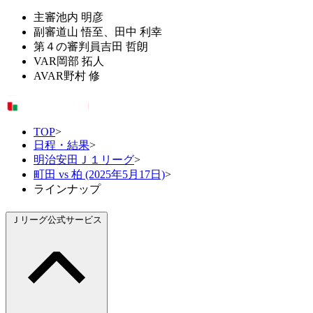
主審
池内 明彦
副審
道山 悟至、田中 利幸
第４の審判員
吉田 哲朗
VAR
岡部 拓人
AVAR
野村 修
TOP
>
日程・結果
>
明治安田Ｊ１リーグ
>
町田 vs 柏 (2025年5月17日)
>
ラインナップ
Ｊリーグ公式サービス