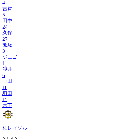
4
古賀
5
田中
24
久保
27
熊坂
3
ジエゴ
11
渡井
6
山田
18
垣田
15
木下
柏レイソル