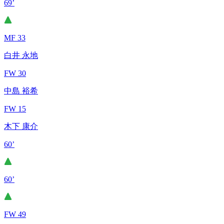
69’
MF 33
白井 永地
FW 30
中島 裕希
FW 15
木下 康介
60’
60’
FW 49