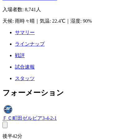
入場者数
:
8,741人
天候
:
雨時々晴
｜
気温
:
22.4℃
｜
湿度
:
90%
サマリー
ラインナップ
戦評
試合速報
スタッツ
フォーメーション
ＦＣ町田ゼルビア
3-4-2-1
後半42分