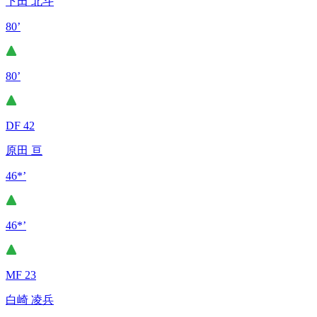
下田 北斗
80’
80’
DF 42
原田 亘
46*’
46*’
MF 23
白崎 凌兵