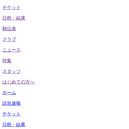
チケット
日程・結果
順位表
クラブ
ニュース
特集
スタッツ
はじめての方へ
ホーム
試合速報
チケット
日程・結果