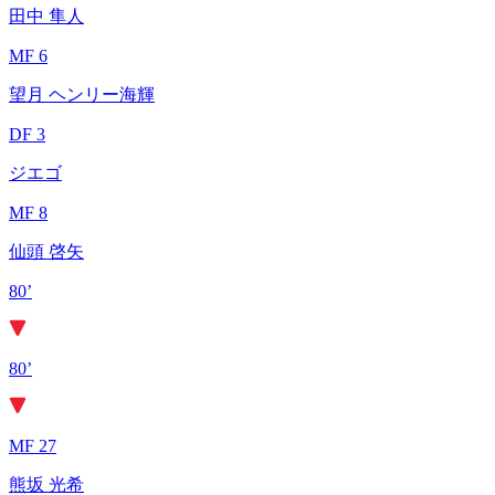
田中 隼人
MF 6
望月 ヘンリー海輝
DF 3
ジエゴ
MF 8
仙頭 啓矢
80’
80’
MF 27
熊坂 光希