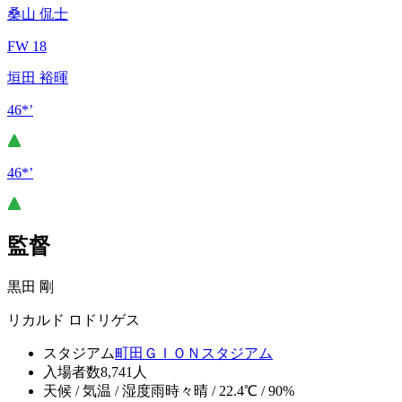
桑山 侃士
FW 18
垣田 裕暉
46*’
46*’
監督
黒田 剛
リカルド ロドリゲス
スタジアム
町田ＧＩＯＮスタジアム
入場者数
8,741人
天候 / 気温 / 湿度
雨時々晴 / 22.4℃ / 90%