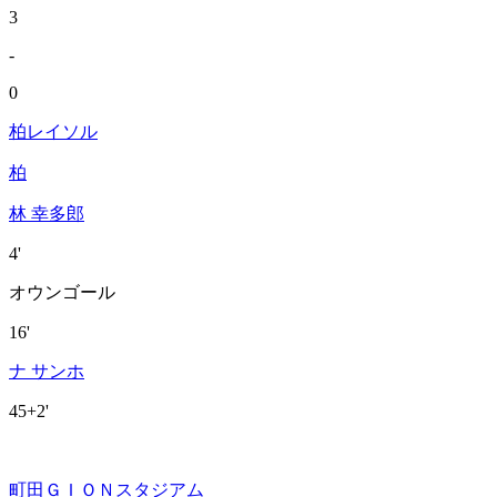
3
-
0
柏レイソル
柏
林 幸多郎
4'
オウンゴール
16'
ナ サンホ
45+2'
町田ＧＩＯＮスタジアム