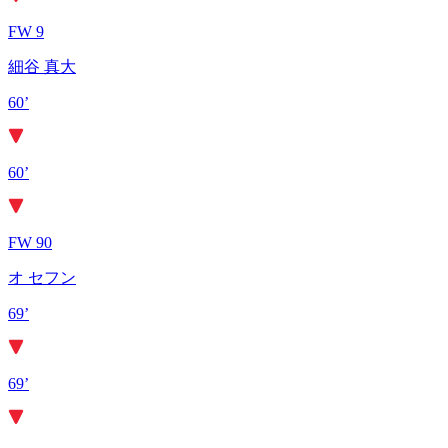
FW 9
細谷 真大
60’
60’
FW 90
オ セフン
69’
69’