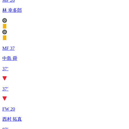
MF 26
林 幸多郎
MF 37
中島 舜
37’
37’
FW 20
西村 拓真