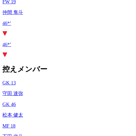
FW 19
仲間 隼斗
46*’
46*’
控えメンバー
GK 13
守田 達弥
GK 46
松本 健太
MF 18