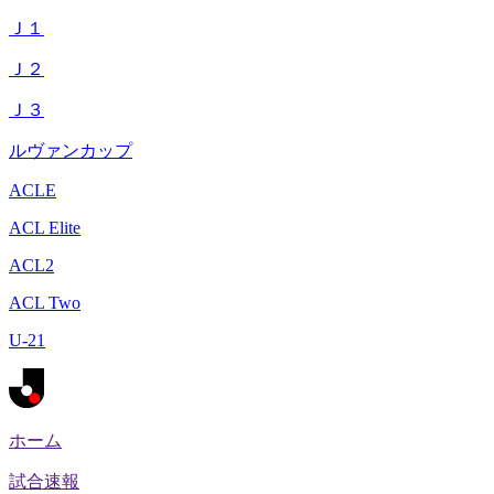
Ｊ１
Ｊ２
Ｊ３
ルヴァンカップ
ACLE
ACL Elite
ACL2
ACL Two
U-21
ホーム
試合速報