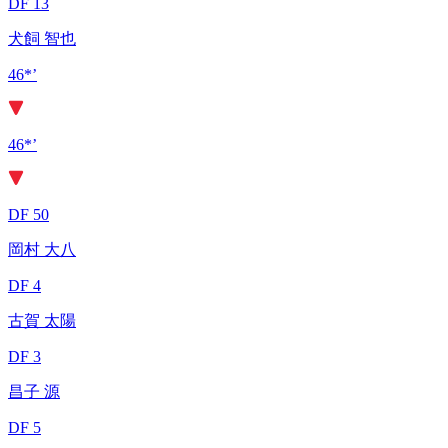
DF 13
犬飼 智也
46*’
46*’
DF 50
岡村 大八
DF 4
古賀 太陽
DF 3
昌子 源
DF 5