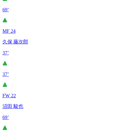
69’
MF 24
久保 藤次郎
37’
37’
FW 22
沼田 駿也
69’