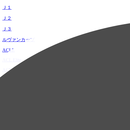
Ｊ１
Ｊ２
Ｊ３
ルヴァンカップ
ACLE
ACL Elite
ACL2
ACL Two
U-21
ホーム
試合速報