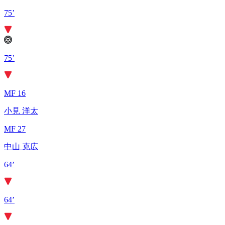
75’
75’
MF 16
小見 洋太
MF 27
中山 克広
64’
64’