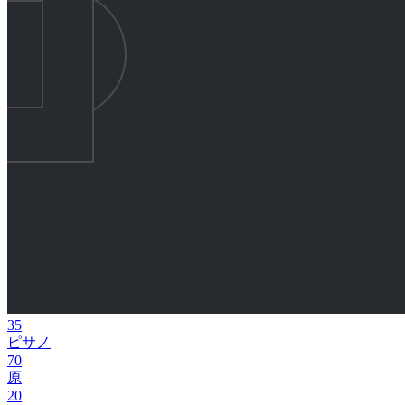
35
ピサノ
70
原
20