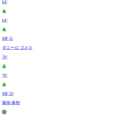
64’
64’
MF 11
ダニーロ ゴメス
70’
70’
MF 33
菊地 泰智