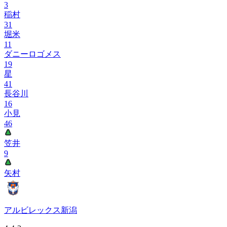
3
稲村
31
堀米
11
ダニーロゴメス
19
星
41
長谷川
16
小見
46
笠井
9
矢村
アルビレックス新潟