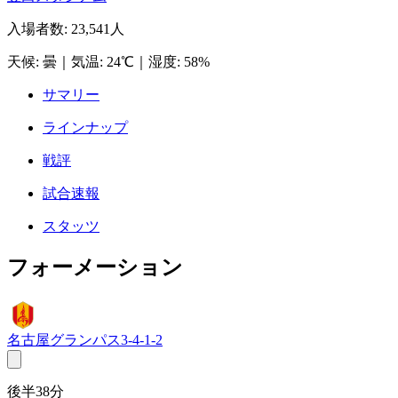
入場者数
:
23,541人
天候
:
曇
｜
気温
:
24℃
｜
湿度
:
58%
サマリー
ラインナップ
戦評
試合速報
スタッツ
フォーメーション
名古屋グランパス
3-4-1-2
後半38分