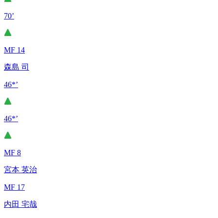
70’
MF 14
森島 司
46*’
46*’
MF 8
宮本 英治
MF 17
内田 宅哉