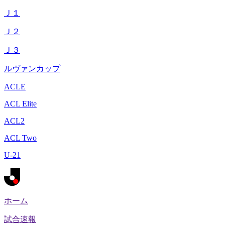
Ｊ１
Ｊ２
Ｊ３
ルヴァンカップ
ACLE
ACL Elite
ACL2
ACL Two
U-21
ホーム
試合速報