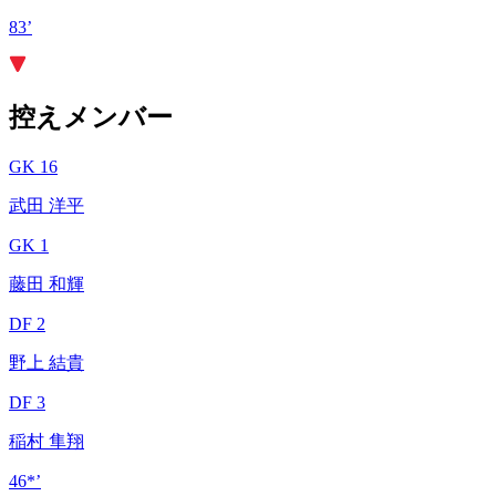
83’
控えメンバー
GK 16
武田 洋平
GK 1
藤田 和輝
DF 2
野上 結貴
DF 3
稲村 隼翔
46*’