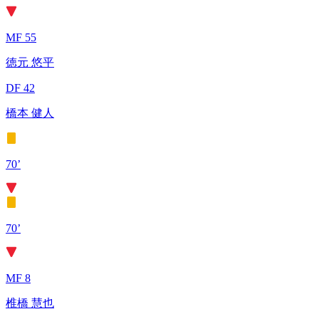
MF 55
徳元 悠平
DF 42
橋本 健人
70’
70’
MF 8
椎橋 慧也