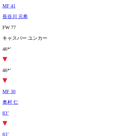
MF 41
長谷川 元希
FW 77
キャスパー ユンカー
46*’
46*’
MF 30
奥村 仁
83’
83’