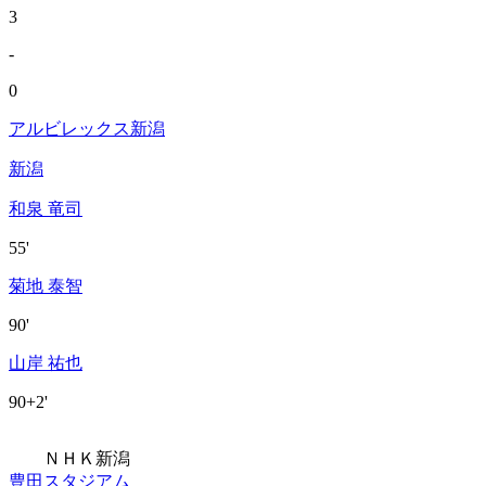
3
-
0
アルビレックス新潟
新潟
和泉 竜司
55'
菊地 泰智
90'
山岸 祐也
90+2'
ＮＨＫ新潟
豊田スタジアム