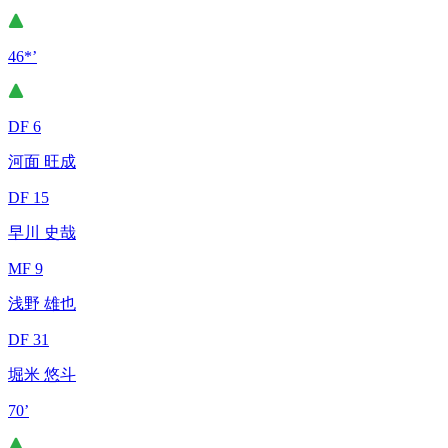
46*’
DF 6
河面 旺成
DF 15
早川 史哉
MF 9
浅野 雄也
DF 31
堀米 悠斗
70’