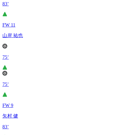
83’
FW 11
山岸 祐也
75’
75’
FW 9
矢村 健
83’