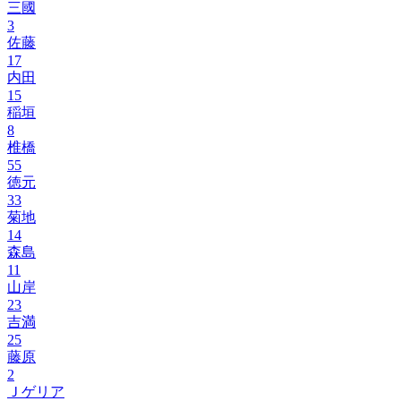
三國
3
佐藤
17
内田
15
稲垣
8
椎橋
55
徳元
33
菊地
14
森島
11
山岸
23
吉満
25
藤原
2
Ｊゲリア