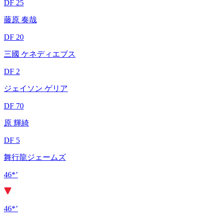
DF 25
藤原 奏哉
DF 20
三國 ケネディエブス
DF 2
ジェイソン ゲリア
DF 70
原 輝綺
DF 5
舞行龍ジェームズ
46*’
46*’