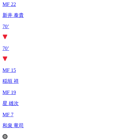
MF 22
新井 泰貴
70’
70’
MF 15
稲垣 祥
MF 19
星 雄次
MF 7
和泉 竜司