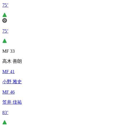
75’
75’
MF 33
高木 善朗
MF 41
小野 雅史
MF 46
笠井 佳祐
83’