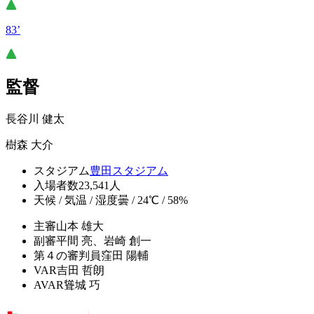
83’
監督
長谷川 健太
樹森 大介
スタジアム
豊田スタジアム
入場者数
23,541人
天候 / 気温 / 湿度
曇 / 24℃ / 58%
主審
山本 雄大
副審
平間 亮、岩崎 創一
第４の審判員
窪田 陽輔
VAR
吉田 哲朗
AVAR
聳城 巧