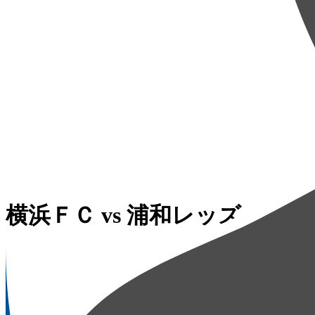
横浜ＦＣ
vs
浦和レッズ