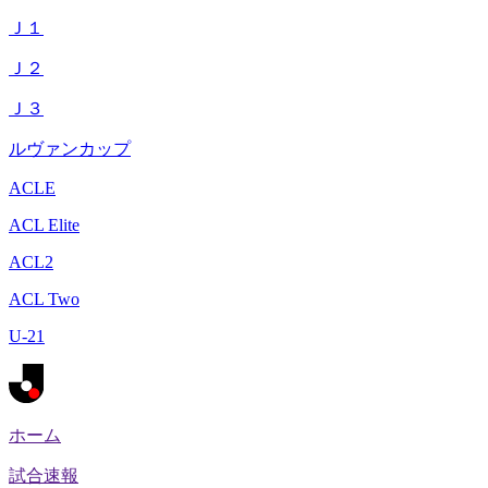
Ｊ１
Ｊ２
Ｊ３
ルヴァンカップ
ACLE
ACL Elite
ACL2
ACL Two
U-21
ホーム
試合速報