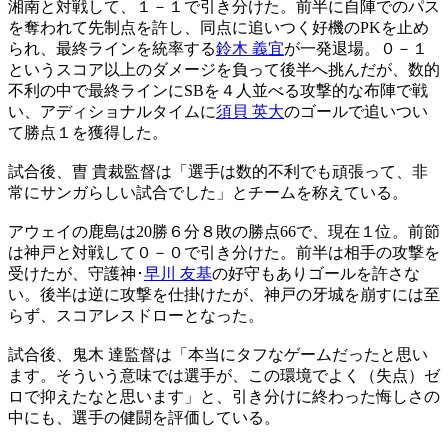
湘南と対戦して、１－１で引き分けた。前半に自陣でのパス
を奪われて先制点を許し、同点に追いつく好機のPKを止め
られ、最終ラインを統率する
鈴木 義宜
が一発退場。０－１
というスコア以上のダメージを負って後半へ挑んだが、数的
不利の中で最終ラインにSBを４人並べる攻撃的な布陣で戦
い、アディショナルタイムに
須貝 英大
のゴールで追いつい
て勝点１を獲得した。
試合後、曺 貴裁監督は「選手は数的不利でも頑張って、非
常にサンガらしい試合でした」とチームを称えている。
アウェイの鹿島は20勝６分８敗の勝点66で、現在１位。前節
は神戸と対戦して０－０で引き分けた。前半は相手の攻撃を
受けたが、守護神･
早川 友基
の好守もありゴールを許さな
い。後半は逆に攻撃を仕掛けたが、神戸の牙城を崩すには至
らず、スコアレスドローとなった。
試合後、鬼木 達監督は「本当にタフなゲームだったと思い
ます。そういう意味では選手が、この環境でよく（失点）ゼ
ロで抑えたなと思います」と、引き分けに終わった悔しさの
中にも、選手の健闘を評価している。