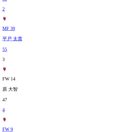
2
MF 39
平戸 太貴
55
3
FW 14
原 大智
47
4
FW 9