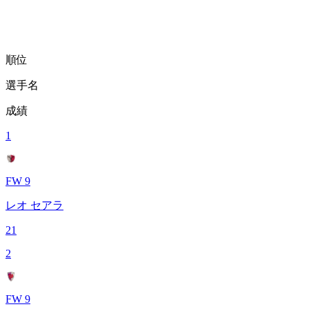
順位
選手名
成績
1
FW 9
レオ セアラ
21
2
FW 9