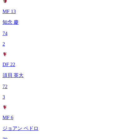
MF 13
知念 慶
74
2
DF 22
須貝 英大
72
3
MF 6
ジョアン ペドロ