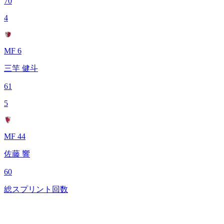
70
4
MF 6
三竿 健斗
61
5
MF 44
佐藤 響
60
総スプリント回数