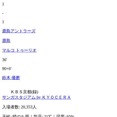
1
-
1
鹿島アントラーズ
鹿島
マルコ トゥーリオ
36'
90+6'
鈴木 優磨
ＫＢＳ京都(録)
サンガスタジアム by ＫＹＯＣＥＲＡ
入場者数
:
20,353人
天候
:
晴のち雨
｜
気温
:
21℃
｜
湿度
:
65%