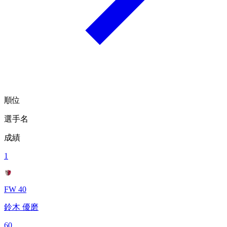
順位
選手名
成績
1
FW 40
鈴木 優磨
60