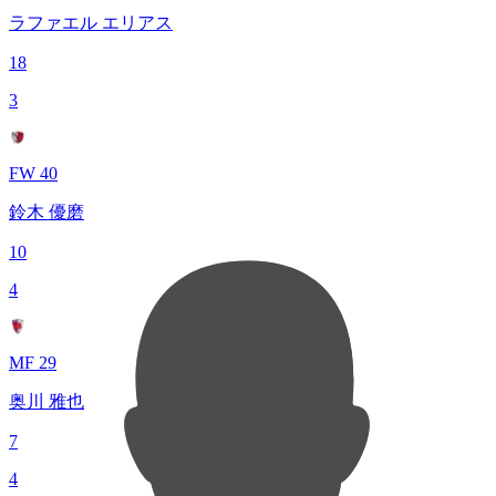
ラファエル エリアス
18
3
FW 40
鈴木 優磨
10
4
MF 29
奥川 雅也
7
4