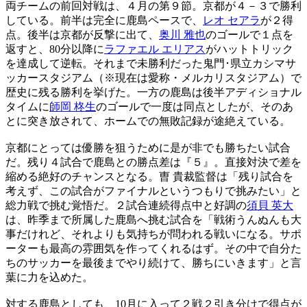
両チームの前回対戦は、４月の第９節。京都が４－３で勝利
している。前半は完全に鹿島ペースで、
レオ セアラ
が２得
点。後半は京都が反撃に出て、
奥川 雅也
のゴールで１点を
返すと、80分以降に
ラファエル エリアス
がハットトリック
を達成して逆転。それまで未勝利だった鬼門･県立カシマサ
ッカースタジアム（※現在は愛称・メルカリスタジアム）で
歴史に残る勝利を挙げた。一方の鹿島は後半アディショナル
タイムに
師岡 柊生
のゴールで一度は同点としたが、そのあ
とに突き放されて、ホームでの無敗記録が途絶えている。
京都にとっては優勝を狙うために是が非でも勝ちたい試合
だ。残り４試合で鹿島との勝点差は『５』。直接対決で差を
縮める絶好のチャンスとなる。曺 貴裁監督は「残り試合を
考えず、この試合がファイナルというつもりで挑みたい」と
総力戦で挑む覚悟だ。２試合連続得点中と好調の
須貝 英大
は、昨季まで所属した鹿島へ挑む試合を「戦術うんぬんも大
事だけれど、それよりも気持ちが問われる戦いになる。サポ
ーターも最高の雰囲気を作ってくれるはず。その中で自分た
ちのサッカーを最後までやり続けて、勝ちにいきます」と言
葉に力を込めた。
対する鹿島としても、10月に入って２戦２引き分けで得点が