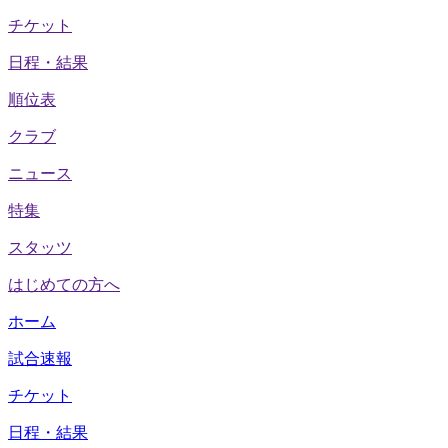
チケット
日程・結果
順位表
クラブ
ニュース
特集
スタッツ
はじめての方へ
ホーム
試合速報
チケット
日程・結果