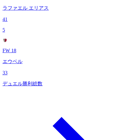
ラファエル エリアス
41
5
FW 18
エウベル
33
デュエル勝利総数