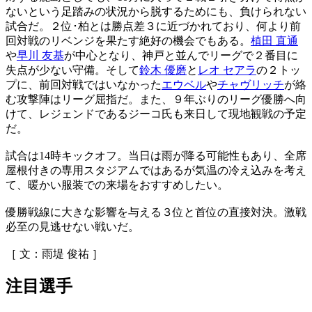
ないという足踏みの状況から脱するためにも、負けられない
試合だ。２位･柏とは勝点差３に近づかれており、何より前
回対戦のリベンジを果たす絶好の機会でもある。
植田 直通
や
早川 友基
が中心となり、神戸と並んでリーグで２番目に
失点が少ない守備。そして
鈴木 優磨
と
レオ セアラ
の２トッ
プに、前回対戦ではいなかった
エウベル
や
チャヴリッチ
が絡
む攻撃陣はリーグ屈指だ。また、９年ぶりのリーグ優勝へ向
けて、レジェンドであるジーコ氏も来日して現地観戦の予定
だ。
試合は14時キックオフ。当日は雨が降る可能性もあり、全席
屋根付きの専用スタジアムではあるが気温の冷え込みを考え
て、暖かい服装での来場をおすすめしたい。
優勝戦線に大きな影響を与える３位と首位の直接対決。激戦
必至の見逃せない戦いだ。
［ 文：雨堤 俊祐 ］
注目選手