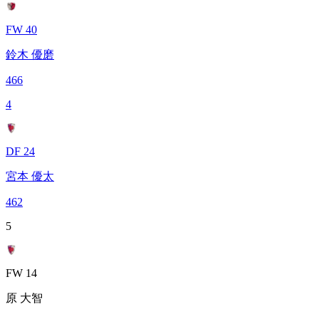
FW 40
鈴木 優磨
466
4
DF 24
宮本 優太
462
5
FW 14
原 大智