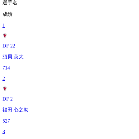
選手名
成績
1
DF 22
須貝 英大
714
2
DF 2
福田 心之助
527
3