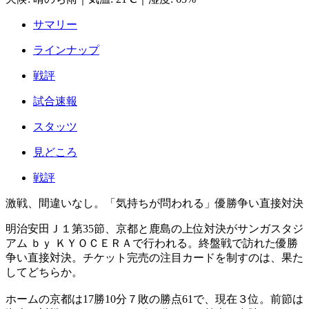
サマリー
ラインナップ
戦評
試合速報
スタッツ
見どころ
戦評
激戦、間違いなし。「気持ちが問われる」優勝争い直接対決
明治安田Ｊ１第35節、京都と鹿島の上位対決がサンガスタジ
アム ｂｙ ＫＹＯＣＥＲＡで行われる。終盤戦で訪れた優勝
争い直接対決。チケット完売の注目カードを制すのは、果た
してどちらか。
ホームの京都は17勝10分７敗の勝点61で、現在３位。前節は