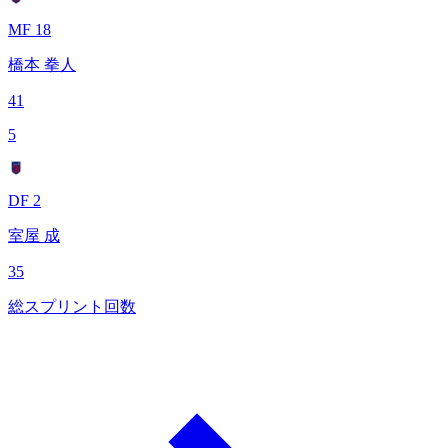
MF 18
橋本 拳人
41
5
DF 2
室屋 成
35
総スプリント回数