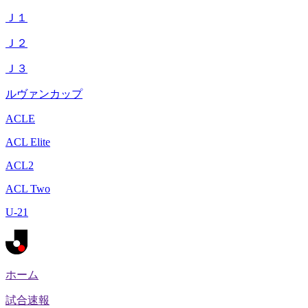
Ｊ１
Ｊ２
Ｊ３
ルヴァンカップ
ACLE
ACL Elite
ACL2
ACL Two
U-21
ホーム
試合速報