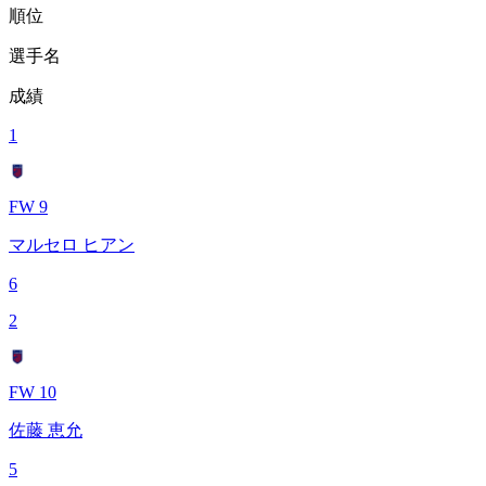
順位
選手名
成績
1
FW 9
マルセロ ヒアン
6
2
FW 10
佐藤 恵允
5