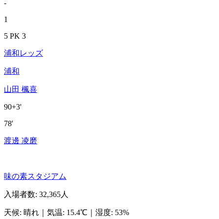
-
1
5 PK 3
浦和レッズ
浦和
山田 楓喜
90+3'
78'
渡邊 凌磨
味の素スタジアム
入場者数
:
32,365人
天候
:
晴れ
｜
気温
:
15.4℃
｜
湿度
:
53%