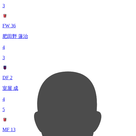
3
FW 36
肥田野 蓮治
4
3
DF 2
室屋 成
4
5
MF 13