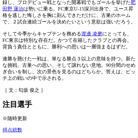
録し、プロデビュー戦となった開幕戦でもゴールを挙げた
肥
田野 蓮治
は勢いに乗る。FC東京U-15深川出身で、ユース昇
格を逃した悔しさを胸に刻んできただけに、古巣のホーム
で、２試合連続ゴールを決めたいという意欲は強いだろう。
そして今季からキャプテンを務める
渡邊 凌磨
にとっても、
FC東京は特別な存在だ。かつて在籍したクラブとの再会。
背負う責任とともに、勝利への思いは一層強まるはずだ。
連勝を懸けた一戦は、単なる勝点３以上の意味を持つ。新た
な挑戦、古巣への思い、そして譲れない意地。90分間のせめ
ぎ合いを制し、次の景色を見るのはどちらか。答えは、ピッ
チ上の戦いの中で示される。
［ 文：匂坂 俊之 ］
注目選手
※随時更新
得点総数