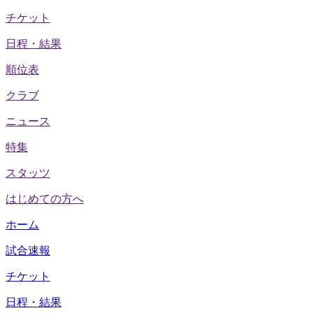
チケット
日程・結果
順位表
クラブ
ニュース
特集
スタッツ
はじめての方へ
ホーム
試合速報
チケット
日程・結果