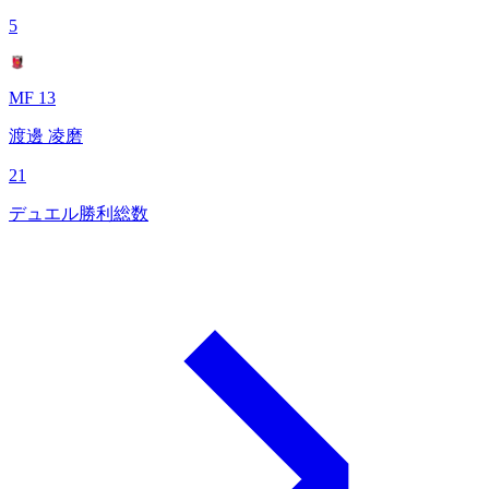
5
MF 13
渡邊 凌磨
21
デュエル勝利総数