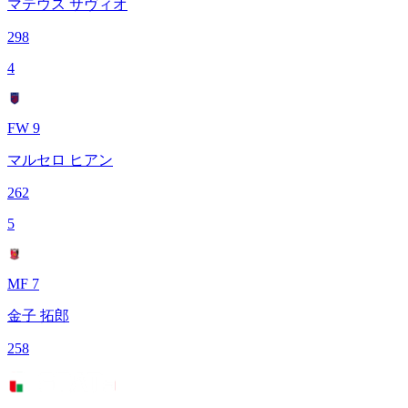
マテウス サヴィオ
298
4
FW 9
マルセロ ヒアン
262
5
MF 7
金子 拓郎
258