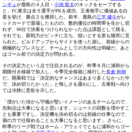
ンギュ
が鹿島の４人目・
小池 龍太
のキックをセーブする
と、FC東京は全５選手がPKを成功。王者相手に価値ある白
星を挙げ、勝点２を獲得した。前半、鹿島の
三竿 健斗
がレ
ッドカードで退場したものの、数的優位の時間帯を生かし切
れず、90分で決着をつけられなかった点は課題として残る。
それでも、新戦力がピッチに立ち、狙いとする形も随所に見
られた。ビルドアップからサイドを使った崩し、前線からの
積極的なプレスなど、チームとしての方向性は明確だ。あと
はゴール前での決定力が問われる。
その決定力という点で注目されるのが、昨季６月に浦和から
期限付き移籍で加入し、今季完全移籍に移行した
長倉 幹樹
だ。開幕戦では「決定的なチャンスはあまり多くなかった中
で、決め切りたかった」と悔しさを露わにし、古巣戦へ向け
ては冷静に意欲を示した。
「僕がいた頃から守備が堅いイメージのあるチームなので、
先制点は大事になると思います。シュートの回数を増やすこ
とも重要ですし、決定機を決め切るのは前線の仕事なので、
個の力で仕留めることも大事になると思います」 さらに、
昨季のリーグ戦ではホーム・アウェイでともに浦和からゴー