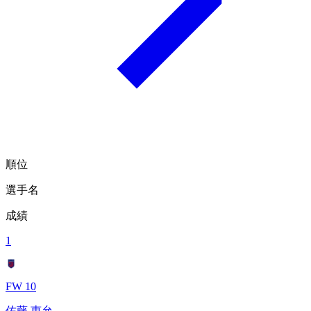
順位
選手名
成績
1
FW 10
佐藤 恵允