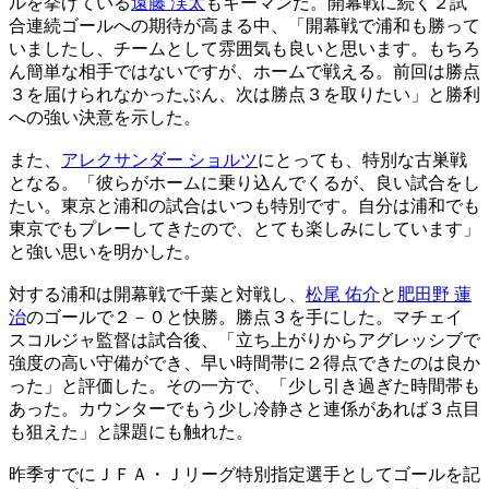
ルを挙げている
遠藤 渓太
もキーマンだ。開幕戦に続く２試
合連続ゴールへの期待が高まる中、「開幕戦で浦和も勝って
いましたし、チームとして雰囲気も良いと思います。もちろ
ん簡単な相手ではないですが、ホームで戦える。前回は勝点
３を届けられなかったぶん、次は勝点３を取りたい」と勝利
への強い決意を示した。
また、
アレクサンダー ショルツ
にとっても、特別な古巣戦
となる。「彼らがホームに乗り込んでくるが、良い試合をし
たい。東京と浦和の試合はいつも特別です。自分は浦和でも
東京でもプレーしてきたので、とても楽しみにしています」
と強い思いを明かした。
対する浦和は開幕戦で千葉と対戦し、
松尾 佑介
と
肥田野 蓮
治
のゴールで２－０と快勝。勝点３を手にした。マチェイ
スコルジャ監督は試合後、「立ち上がりからアグレッシブで
強度の高い守備ができ、早い時間帯に２得点できたのは良か
った」と評価した。その一方で、「少し引き過ぎた時間帯も
あった。カウンターでもう少し冷静さと連係があれば３点目
も狙えた」と課題にも触れた。
昨季すでにＪＦＡ・Ｊリーグ特別指定選手としてゴールを記