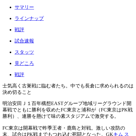
サマリー
ラインナップ
戦評
試合速報
スタッツ
見どころ
戦評
士気高く古巣戦に臨む者たち。中でも長倉に求められるのは
決め切ること
明治安田Ｊ１百年構想EASTグループ地域リーグラウンド開
幕戦でともに勝利を収めたFC東京と浦和が（FC東京はPK戦
勝利）、連勝を懸けて味の素スタジアムで激突する。
FC東京は開幕戦で昨季王者・鹿島と対戦。激しい攻防の
末、試合はPK戦までもつれ込む死闘となった。GK
キム ス