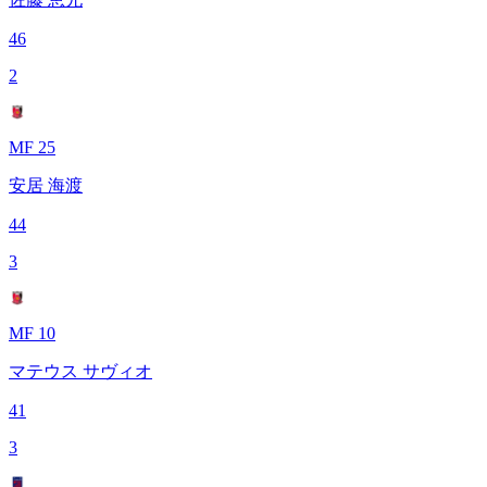
46
2
MF 25
安居 海渡
44
3
MF 10
マテウス サヴィオ
41
3