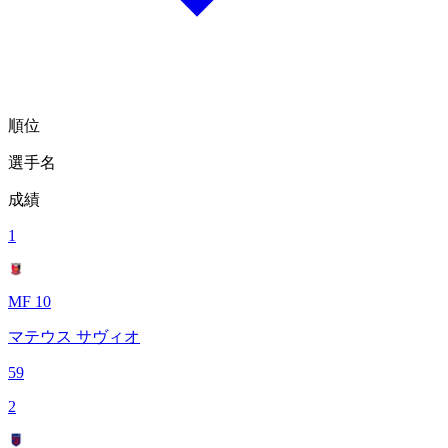
順位
選手名
成績
1
MF 10
マテウス サヴィオ
59
2