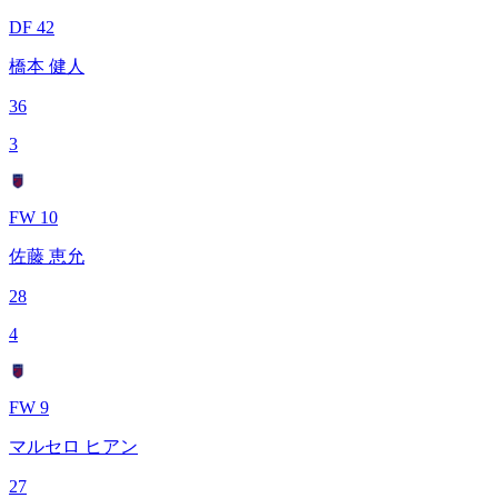
DF 42
橋本 健人
36
3
FW 10
佐藤 恵允
28
4
FW 9
マルセロ ヒアン
27