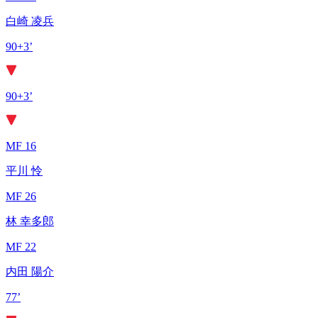
白崎 凌兵
90+3’
90+3’
MF 16
平川 怜
MF 26
林 幸多郎
MF 22
内田 陽介
77’