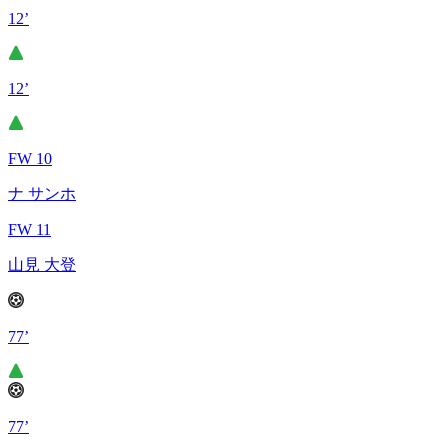
12’
12’
FW 10
ナ サンホ
FW 11
山見 大登
77’
77’