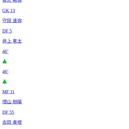
長沢 祐弥
GK 13
守田 達弥
DF 5
井上 竜太
46’
46’
MF 11
増山 朝陽
DF 55
吉田 泰授