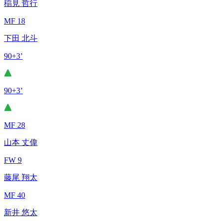
稲見 哲行
MF 18
下田 北斗
90+3’
90+3’
MF 28
山本 丈偉
FW 9
藤尾 翔太
MF 40
新井 悠太