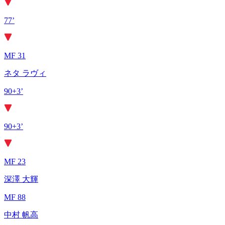
77’
MF 31
ネタ ラヴィ
90+3’
90+3’
MF 23
深澤 大輝
MF 88
中村 帆高