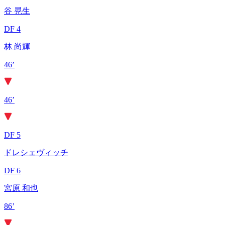
谷 晃生
DF 4
林 尚輝
46’
46’
DF 5
ドレシェヴィッチ
DF 6
宮原 和也
86’