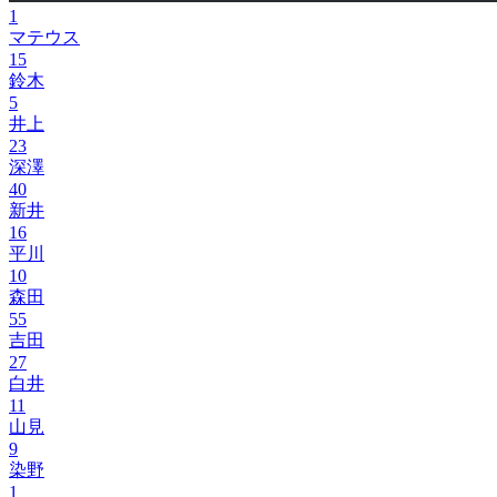
1
マテウス
15
鈴木
5
井上
23
深澤
40
新井
16
平川
10
森田
55
吉田
27
白井
11
山見
9
染野
1