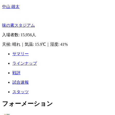
中山 雄太
味の素スタジアム
入場者数
:
15,956人
天候
:
晴れ
｜
気温
:
15.9℃
｜
湿度
:
41%
サマリー
ラインナップ
戦評
試合速報
スタッツ
フォーメーション