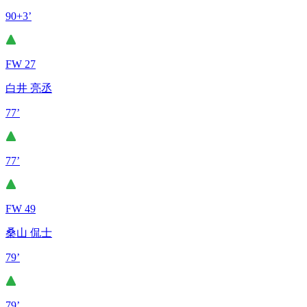
90+3’
FW 27
白井 亮丞
77’
77’
FW 49
桑山 侃士
79’
79’