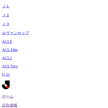
Ｊ１
Ｊ２
Ｊ３
ルヴァンカップ
ACLE
ACL Elite
ACL2
ACL Two
U-21
ホーム
試合速報