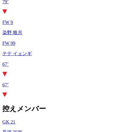
79’
FW 9
染野 唯月
FW 99
テテ イェンギ
67’
67’
控えメンバー
GK 21