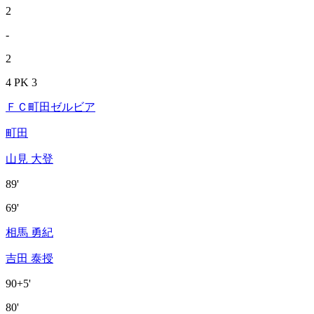
2
-
2
4 PK 3
ＦＣ町田ゼルビア
町田
山見 大登
89'
69'
相馬 勇紀
吉田 泰授
90+5'
80'