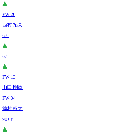
FW 20
西村 拓真
67’
67’
FW 13
山田 剛綺
FW 34
徳村 楓大
90+3’