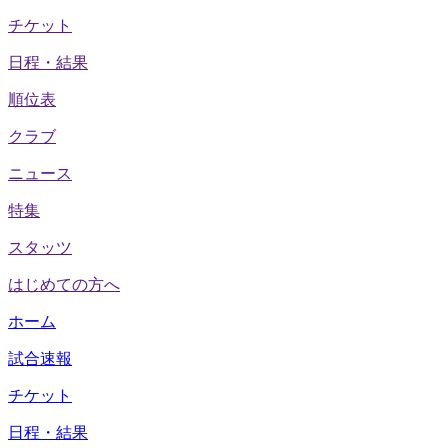
チケット
日程・結果
順位表
クラブ
ニュース
特集
スタッツ
はじめての方へ
ホーム
試合速報
チケット
日程・結果