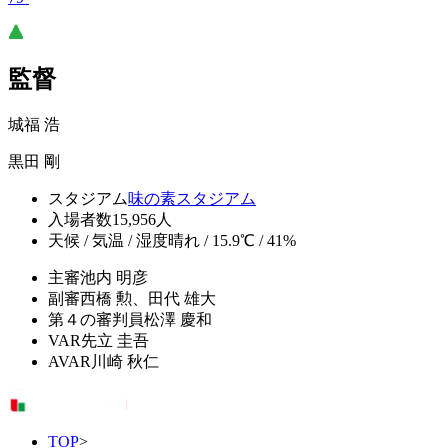
監督
城福 浩
黒田 剛
スタジアム
味の素スタジアム
入場者数
15,956人
天候 / 気温 / 湿度
晴れ / 15.9℃ / 41%
主審
池内 明彦
副審
西橋 勲、田代 雄大
第４の審判員
松澤 慶和
VAR
先立 圭吾
AVAR
川崎 秋仁
TOP
>