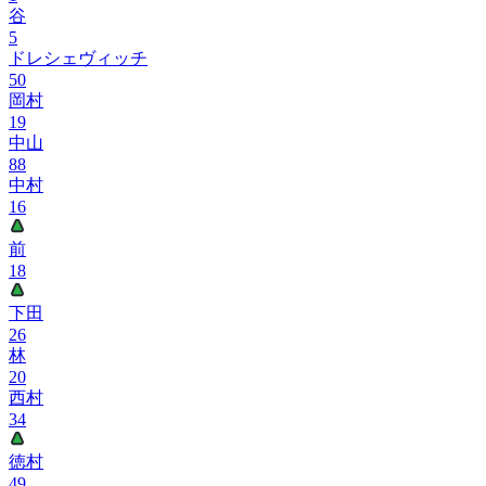
谷
5
ドレシェヴィッチ
50
岡村
19
中山
88
中村
16
前
18
下田
26
林
20
西村
34
徳村
49