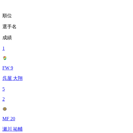
順位
選手名
成績
1
FW 9
呉屋 大翔
5
2
MF 20
瀬川 祐輔