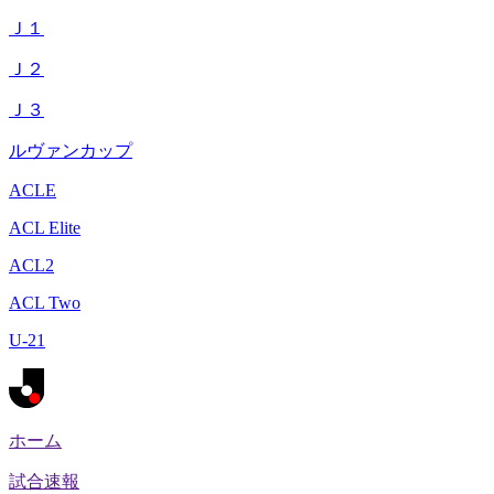
Ｊ１
Ｊ２
Ｊ３
ルヴァンカップ
ACLE
ACL Elite
ACL2
ACL Two
U-21
ホーム
試合速報