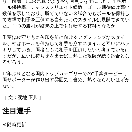
り、前節・FC東京戦でようやく勝点３を手にした。平均ボ
ール保持率、チャンスクリエイト総数、ゴール期待値は高い
数値を示しており、勝てていない３試合でもボールを保持し
て攻撃で相手を圧倒する自分たちのスタイルは展開できてい
た。１つの勝利が結果の上でも好転する材料となるか。
千葉は攻守ともに矢印を前に向けるアグレッシブなスタイ
ル、柏はボールを保持して相手を崩すスタイルと互いにハッ
キリしている。両者ともに相手を圧倒したいと考えているは
ずだが、互いに持ち味を出せば白熱した攻防が続く試合とな
るだろう。
17年ぶりとなる国内トップカテゴリーでの“千葉ダービー”。
両サポーターが作り出す雰囲気も含め、熱くならないはずが
ない。
［ 文：菊地 正典 ］
注目選手
※随時更新