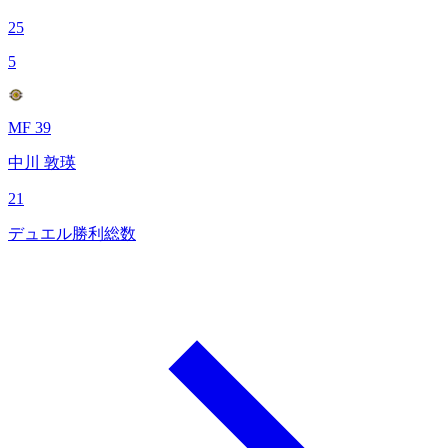
25
5
MF 39
中川 敦瑛
21
デュエル勝利総数