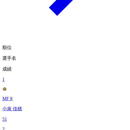
順位
選手名
成績
1
MF 8
小泉 佳穂
51
2