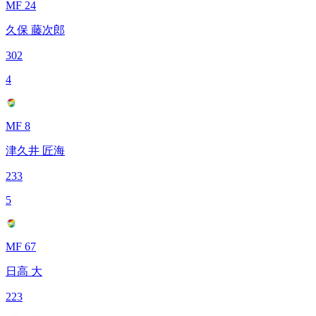
MF 24
久保 藤次郎
302
4
MF 8
津久井 匠海
233
5
MF 67
日高 大
223