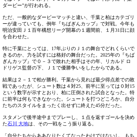
ダービー”が行われる。
ただ、一般的なダービーマッチと違い、千葉と柏はカテゴリ
ーが違っていても、例年『ちばぎんカップ』で対戦。今年も
明治安田Ｊ１百年構想リーグ開幕の１週間前、１月31日に顔
を合わせた。
特に千葉にとっては、17年ぶりのＪ１の舞台でどれくらいで
きるのか、力を試すには格好の舞台だった。2025年の『ちば
ぎんカップ』で０－３で敗れた相手はその年、リカルド ロ
ドリゲス監督の下、Ｊ１で優勝争いをしたからである。
結果は２－１で柏が勝利。千葉から見れば最少得点差での敗
戦であったが、シュート数は４対25、前半に至っては０対15
という数字が示すとおり、柏に圧倒された試合となった。特
に前半は何もできなかった。シュートを打つどころか、自分
たちのスタイルをまったく出せずに終えた45分だった。
スタメンで後半途中までプレーし、１点を返すゴールを決め
た
石川 大地
は、その一戦をこう振り返る。
「自分たちからああなりたくてなったわけではないし、もち