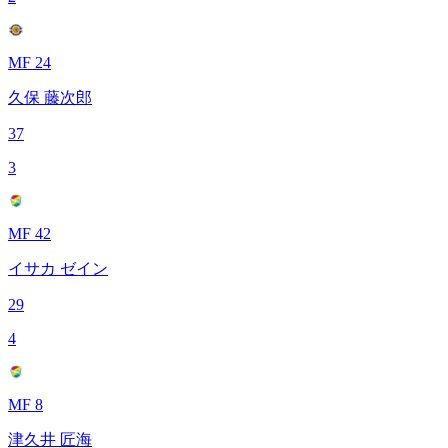
MF 24
久保 藤次郎
37
3
MF 42
イサカ ゼイン
29
4
MF 8
津久井 匠海