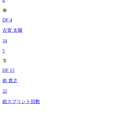
4
DF 4
古賀 太陽
34
5
DF 15
前 貴之
32
総スプリント回数