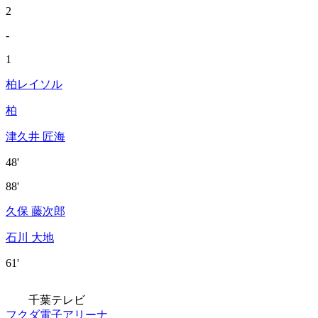
2
-
1
柏レイソル
柏
津久井 匠海
48'
88'
久保 藤次郎
石川 大地
61'
千葉テレビ
フクダ電子アリーナ