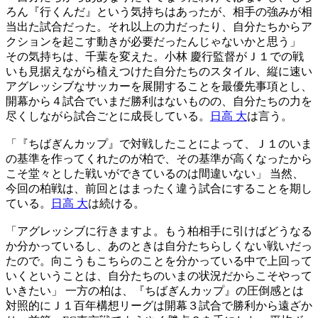
ろん『行くんだ』という気持ちはあったが、相手の強みが相
当出た試合だった。それ以上の力だったり、自分たちからア
クションを起こす動きが必要だったんじゃないかと思う」
その気持ちは、千葉を変えた。小林 慶行監督がＪ１での戦
いも見据えながら植えつけた自分たちのスタイル、縦に速い
アグレッシブなサッカーを展開することを最優先事項とし、
開幕から４試合でいまだ勝利はないものの、自分たちの力を
尽くしながら試合ごとに成長している。
日高 大
は言う。
「『ちばぎんカップ』で対戦したことによって、Ｊ１のいま
の基準を作ってくれたのが柏で、その基準が高くなったから
こそ堂々とした戦いができているのは間違いない」 当然、
今回の柏戦は、前回とはまったく違う試合にすることを期し
ている。
日高 大
は続ける。
「アグレッシブに行きますよ。もう柏相手に引けばどうなる
か分かっているし、あのときは自分たちらしくない戦いだっ
たので。向こうもこちらのことを分かっている中で上回って
いくということは、自分たちのいまの状況だからこそやって
いきたい」 一方の柏は、『ちばぎんカップ』の圧倒感とは
対照的にＪ１百年構想リーグは開幕３試合で勝利から遠ざか