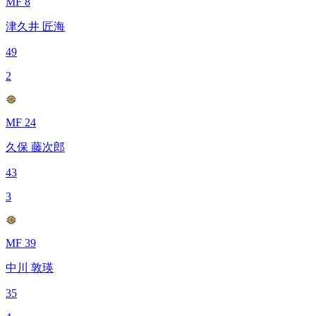
MF 8
津久井 匠海
49
2
MF 24
久保 藤次郎
43
3
MF 39
中川 敦瑛
35