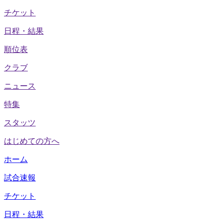
チケット
日程・結果
順位表
クラブ
ニュース
特集
スタッツ
はじめての方へ
ホーム
試合速報
チケット
日程・結果