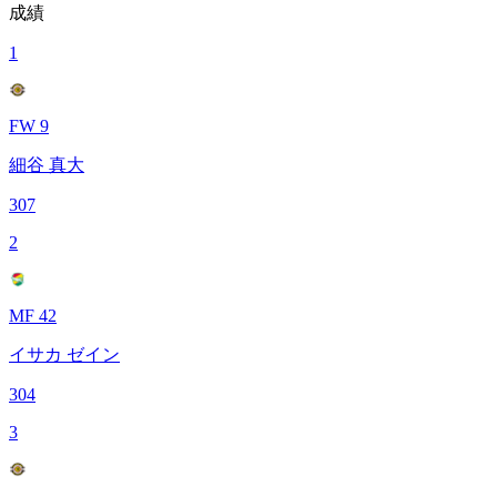
成績
1
FW 9
細谷 真大
307
2
MF 42
イサカ ゼイン
304
3