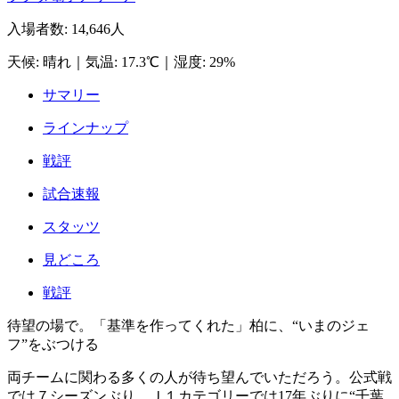
入場者数
:
14,646人
天候
:
晴れ
｜
気温
:
17.3℃
｜
湿度
:
29%
サマリー
ラインナップ
戦評
試合速報
スタッツ
見どころ
戦評
待望の場で。「基準を作ってくれた」柏に、“いまのジェ
フ”をぶつける
両チームに関わる多くの人が待ち望んでいただろう。公式戦
では７シーズンぶり、Ｊ１カテゴリーでは17年ぶりに“千葉