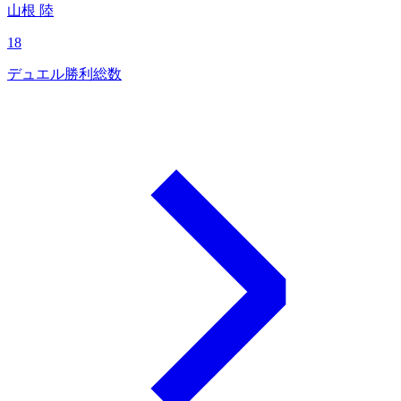
山根 陸
18
デュエル勝利総数