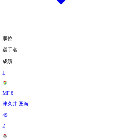
順位
選手名
成績
1
MF 8
津久井 匠海
49
2