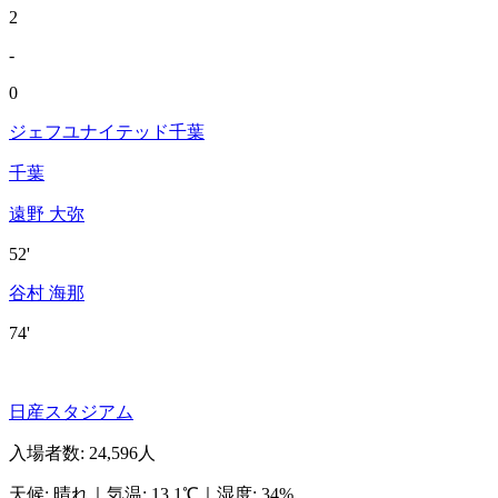
2
-
0
ジェフユナイテッド千葉
千葉
遠野 大弥
52'
谷村 海那
74'
日産スタジアム
入場者数
:
24,596人
天候
:
晴れ
｜
気温
:
13.1℃
｜
湿度
:
34%