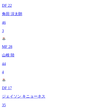
DF 22
角田 涼太朗
46
3
MF 28
山根 陸
44
4
DF 17
ジェイソン キニョーネス
35