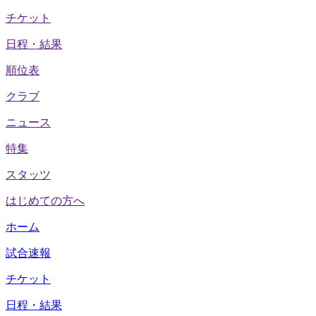
チケット
日程・結果
順位表
クラブ
ニュース
特集
スタッツ
はじめての方へ
ホーム
試合速報
チケット
日程・結果