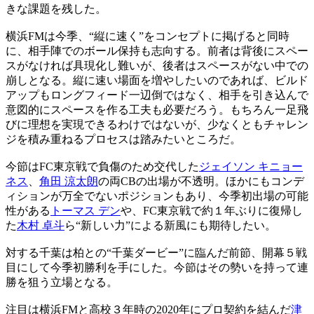
きな課題を残した。
横浜FMは今季、“縦に速く”をコンセプトに掲げると同時
に、相手陣でのボール保持も志向する。前者は背後にスペー
スがなければ具現化し難いが、後者はスペースがない中での
崩しとなる。縦に速い場面を増やしたいのであれば、ビルド
アップもロングフィード一辺倒ではなく、相手を引き込んで
意図的にスペースを作る工夫も必要だろう。もちろん一足飛
びに理想を実現できるわけではないが、少なくともチャレン
ジを積み重ねるプロセスは踏みたいところだ。
今節はFC東京戦で負傷のため交代した
ジェイソン キニョー
ネス
、
角田 涼太朗
の両CBの出場が不透明。ほかにもコンデ
ィションが万全でないポジションもあり、今季初出場の可能
性がある
トーマス デン
や、FC東京戦で約１年ぶりに復帰し
た
木村 卓斗
ら“新しい力”による新風にも期待したい。
対する千葉は柏との“千葉ダービー”に臨んだ前節、開幕５戦
目にして今季初勝利を手にした。今節はその勢いを持って連
勝を狙う立場となる。
注目は横浜FMと高校３年時の2020年にプロ契約を結んだ
津