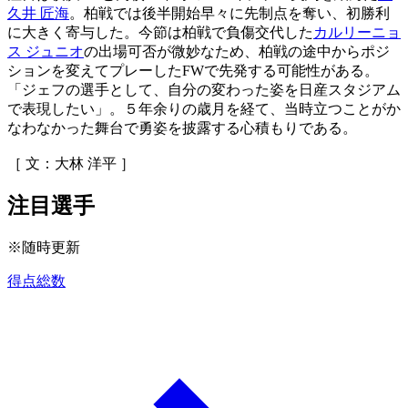
久井 匠海
。柏戦では後半開始早々に先制点を奪い、初勝利
に大きく寄与した。今節は柏戦で負傷交代した
カルリーニョ
ス ジュニオ
の出場可否が微妙なため、柏戦の途中からポジ
ションを変えてプレーしたFWで先発する可能性がある。
「ジェフの選手として、自分の変わった姿を日産スタジアム
で表現したい」。５年余りの歳月を経て、当時立つことがか
なわなかった舞台で勇姿を披露する心積もりである。
［ 文：大林 洋平 ］
注目選手
※随時更新
得点総数