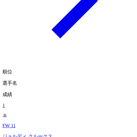
順位
選手名
成績
1
FW 11
ジョルディ クルークス