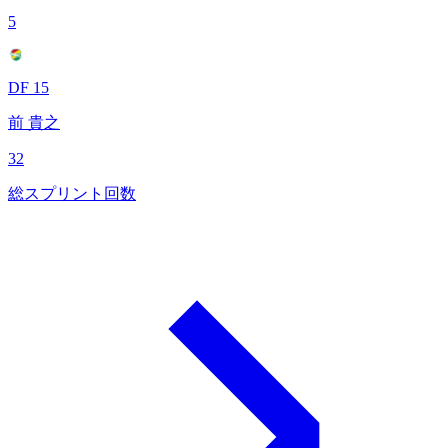
5
DF 15
前 貴之
32
総スプリント回数