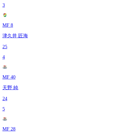
3
MF 8
津久井 匠海
25
4
MF 40
天野 純
24
5
MF 28