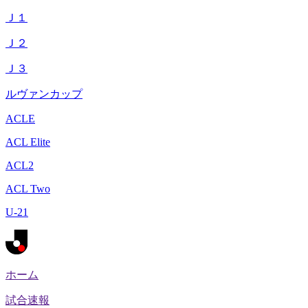
Ｊ１
Ｊ２
Ｊ３
ルヴァンカップ
ACLE
ACL Elite
ACL2
ACL Two
U-21
ホーム
試合速報