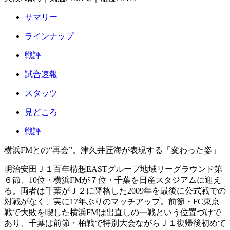
サマリー
ラインナップ
戦評
試合速報
スタッツ
見どころ
戦評
横浜FMとの“再会”。津久井匠海が表現する「変わった姿」
明治安田Ｊ１百年構想EASTグループ地域リーグラウンド第
６節、10位・横浜FMが７位・千葉を日産スタジアムに迎え
る。両者は千葉がＪ２に降格した2009年を最後に公式戦での
対戦がなく、実に17年ぶりのマッチアップ。前節・FC東京
戦で大敗を喫した横浜FMは出直しの一戦という位置づけで
あり、千葉は前節・柏戦で特別大会ながらＪ１復帰後初めて