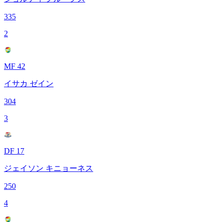
335
2
MF 42
イサカ ゼイン
304
3
DF 17
ジェイソン キニョーネス
250
4