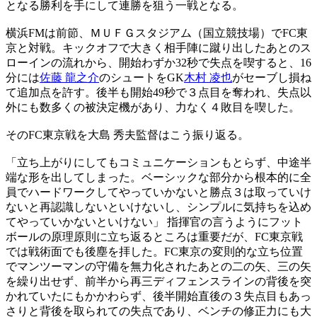
となる勝利を手にして連勝を狙う一戦となる。
横浜FMは前節、ＭＵＦＧスタジアム（国立競技場）でFC東
京と対戦。キックオフで大きく相手陣に蹴り出したあとのス
ローインの流れから、開始わずか32秒で失点を喫すると、16
分には
佐藤 龍之介
のシュートをGK
木村 凌也
がセーブし損ね
て追加点を許す。後半も開始49秒で３点目を奪われ、失点以
外にも数多くの被決定機があり、力なく４敗目を喫した。
そのFC東京戦を大島 秀夫監督はこう振り返る。
「立ち上がりにしてもコミュニケーションもとらず、中途半
端な形を出してしまった。ベーシックな部分から根本的に全
員でハードワークしてやっていかないと勝点３は取っていけ
ないと再認識しないといけないし、シンプルに気持ちを込め
てやっていかないといけない」 指揮官の言うようにフット
ボールの原理原則に立ち返るところは重要だが、FC東京戦
では戦術面でも後塵を拝した。FC東京の変則的な立ち位置
でマンツーマンの守備を無力化されたあとの二の矢、三の矢
を繰り出せず、前半から再三ディフェンスラインの背後を突
かれていたにもかかわらず、後半開始直後の３失点目もあっ
さりと背後を取られての失点であり、ベンチの修正力にも大