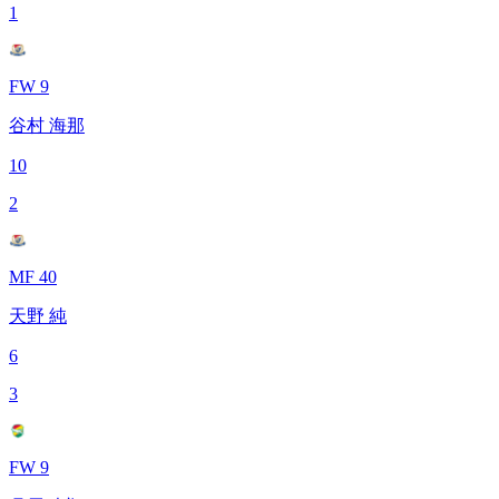
1
FW 9
谷村 海那
10
2
MF 40
天野 純
6
3
FW 9