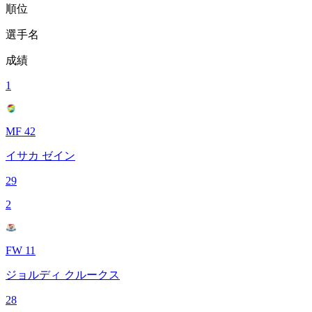
順位
選手名
成績
1
MF 42
イサカ ゼイン
29
2
FW 11
ジョルディ クルークス
28