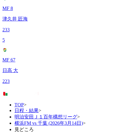
MF 8
津久井 匠海
233
5
MF 67
日高 大
223
TOP
>
日程・結果
>
明治安田Ｊ１百年構想リーグ
>
横浜FM vs 千葉 (2026年3月14日)
>
見どころ