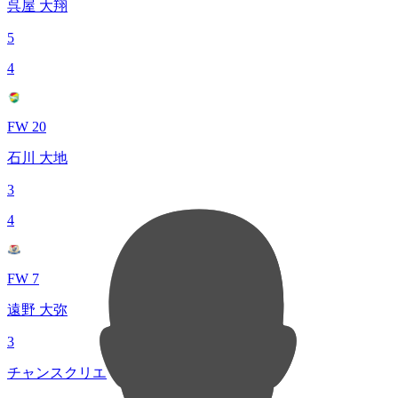
呉屋 大翔
5
4
FW 20
石川 大地
3
4
FW 7
遠野 大弥
3
チャンスクリエイト総数