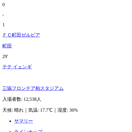
0
-
1
ＦＣ町田ゼルビア
町田
29'
テテ イェンギ
三協フロンテア柏スタジアム
入場者数
:
12,538人
天候
:
晴れ
｜
気温
:
17.7℃
｜
湿度
:
36%
サマリー
ラインナップ