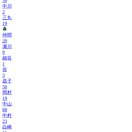
39
中川
2
三丸
19
仲間
20
瀬川
9
細谷
1
谷
3
昌子
50
岡村
19
中山
88
中村
23
白崎