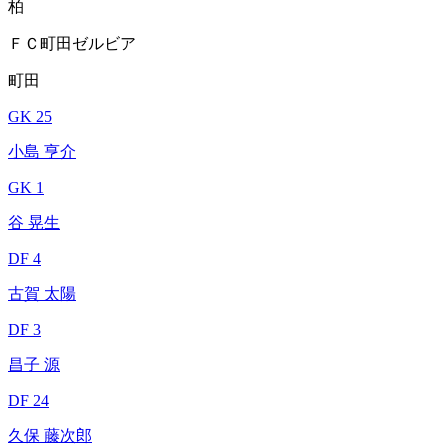
柏
ＦＣ町田ゼルビア
町田
GK 25
小島 亨介
GK 1
谷 晃生
DF 4
古賀 太陽
DF 3
昌子 源
DF 24
久保 藤次郎