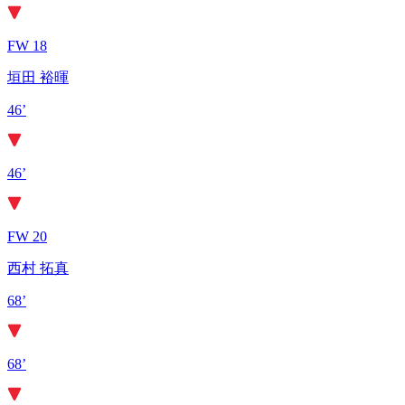
FW 18
垣田 裕暉
46’
46’
FW 20
西村 拓真
68’
68’