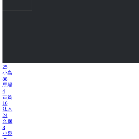
25
小島
88
馬場
4
古賀
16
汰木
24
久保
8
小泉