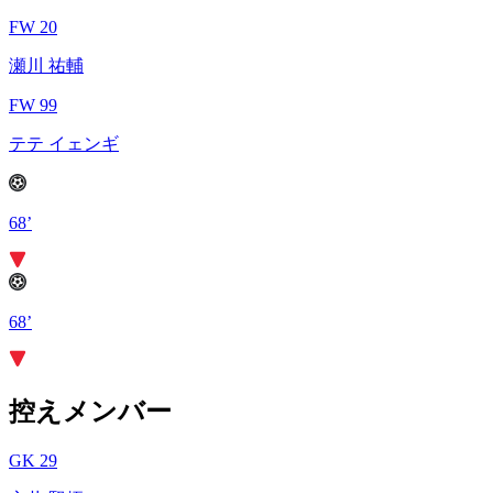
FW 20
瀬川 祐輔
FW 99
テテ イェンギ
68’
68’
控えメンバー
GK 29