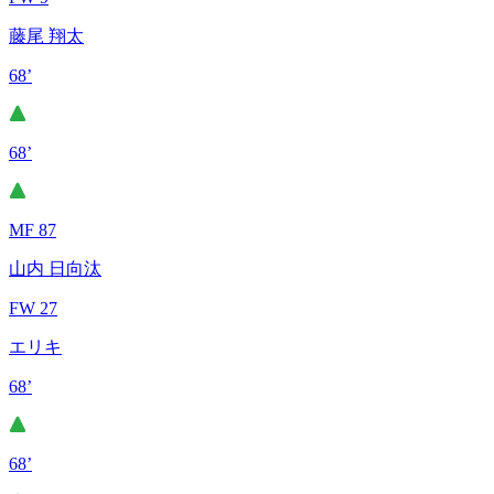
藤尾 翔太
68’
68’
MF 87
山内 日向汰
FW 27
エリキ
68’
68’