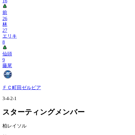
16
前
26
林
27
エリキ
8
仙頭
9
藤尾
ＦＣ町田ゼルビア
3-4-2-1
スターティングメンバー
柏レイソル