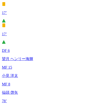
17’
17’
DF 6
望月 ヘンリー海輝
MF 15
小見 洋太
MF 8
仙頭 啓矢
78’