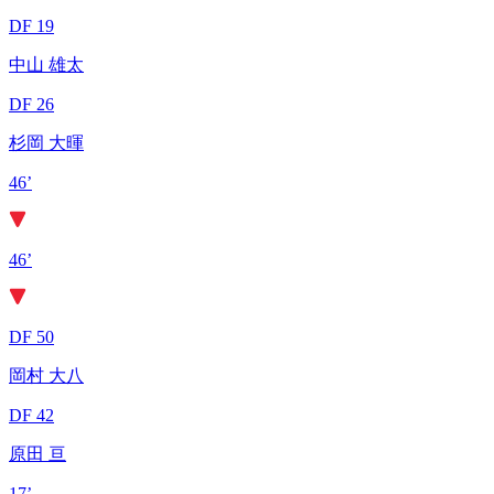
DF 19
中山 雄太
DF 26
杉岡 大暉
46’
46’
DF 50
岡村 大八
DF 42
原田 亘
17’