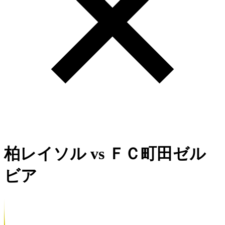
柏レイソル
vs
ＦＣ町田ゼル
ビア