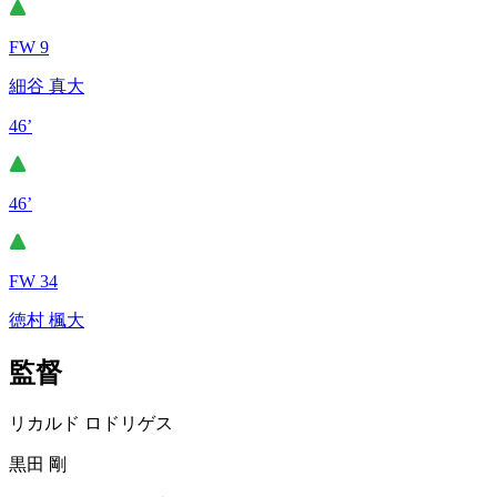
FW 9
細谷 真大
46’
46’
FW 34
徳村 楓大
監督
リカルド ロドリゲス
黒田 剛