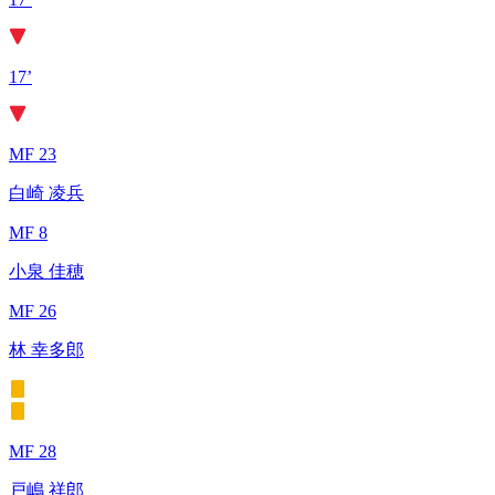
17’
MF 23
白崎 凌兵
MF 8
小泉 佳穂
MF 26
林 幸多郎
MF 28
戸嶋 祥郎