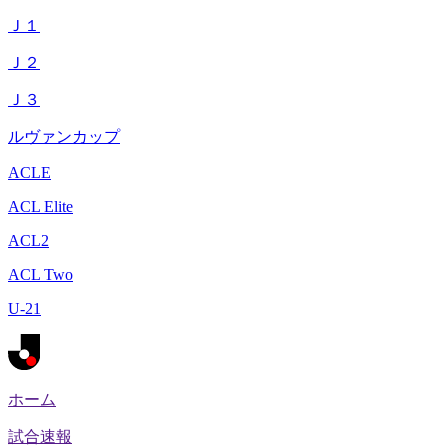
Ｊ１
Ｊ２
Ｊ３
ルヴァンカップ
ACLE
ACL Elite
ACL2
ACL Two
U-21
ホーム
試合速報