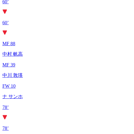
60’
60’
MF 88
中村 帆高
MF 39
中川 敦瑛
FW 10
ナ サンホ
78’
78’