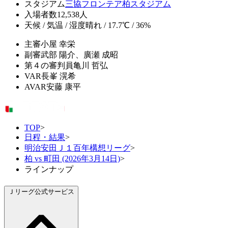
スタジアム
三協フロンテア柏スタジアム
入場者数
12,538人
天候 / 気温 / 湿度
晴れ / 17.7℃ / 36%
主審
小屋 幸栄
副審
武部 陽介、廣瀬 成昭
第４の審判員
亀川 哲弘
VAR
長峯 滉希
AVAR
安藤 康平
TOP
>
日程・結果
>
明治安田Ｊ１百年構想リーグ
>
柏 vs 町田 (2026年3月14日)
>
ラインナップ
Ｊリーグ公式サービス