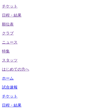
チケット
日程・結果
順位表
クラブ
ニュース
特集
スタッツ
はじめての方へ
ホーム
試合速報
チケット
日程・結果