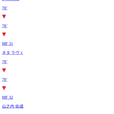
78’
78’
MF 31
ネタ ラヴィ
78’
78’
MF 32
山之内 佑成