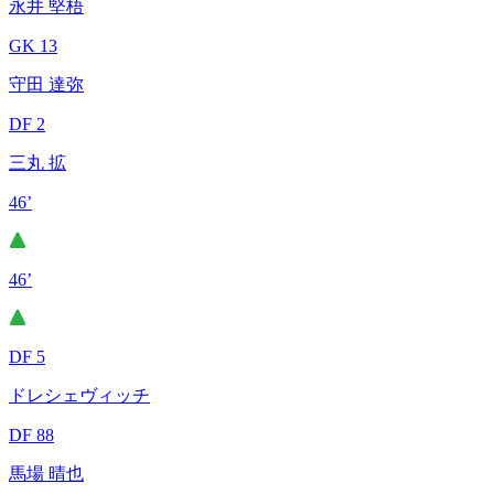
永井 堅梧
GK 13
守田 達弥
DF 2
三丸 拡
46’
46’
DF 5
ドレシェヴィッチ
DF 88
馬場 晴也