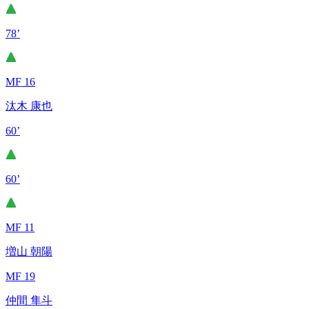
78’
MF 16
汰木 康也
60’
60’
MF 11
増山 朝陽
MF 19
仲間 隼斗