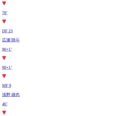
78’
DF 23
広瀬 陸斗
90+1’
90+1’
MF 9
浅野 雄也
46’