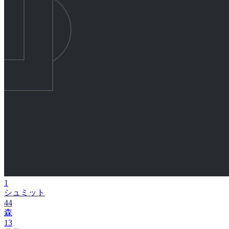
1
シュミット
44
森
13