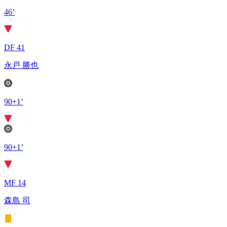
46’
DF 41
永戸 勝也
90+1’
90+1’
MF 14
森島 司