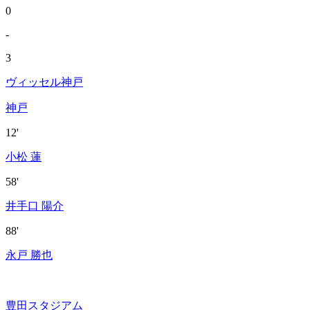
0
-
3
ヴィッセル神戸
神戸
12'
小松 蓮
58'
井手口 陽介
88'
永戸 勝也
豊田スタジアム