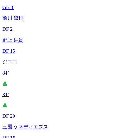
GK 1
前川 黛也
DF 2
野上 結貴
DF 15
ジエゴ
84’
84’
DF 20
三國 ケネディエブス
DF 16