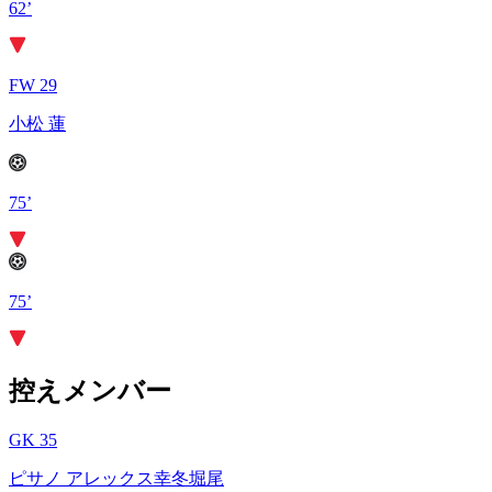
62’
FW 29
小松 蓮
75’
75’
控えメンバー
GK 35
ピサノ アレックス幸冬堀尾