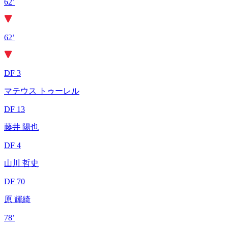
62’
62’
DF 3
マテウス トゥーレル
DF 13
藤井 陽也
DF 4
山川 哲史
DF 70
原 輝綺
78’