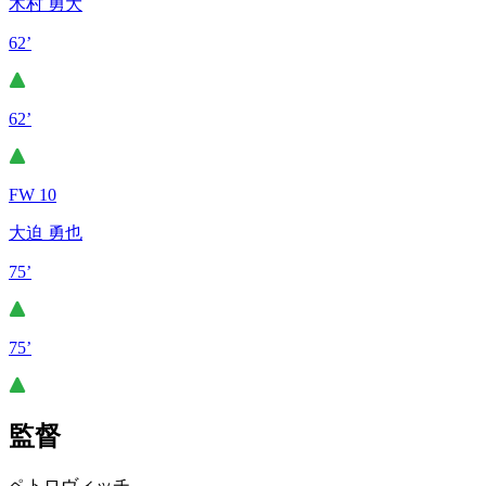
木村 勇大
62’
62’
FW 10
大迫 勇也
75’
75’
監督
ペトロヴィッチ