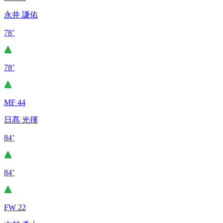
永井 謙佑
78’
78’
MF 44
日髙 光揮
84’
84’
FW 22