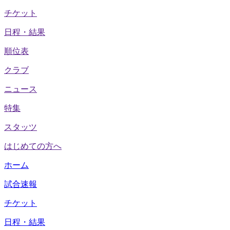
チケット
日程・結果
順位表
クラブ
ニュース
特集
スタッツ
はじめての方へ
ホーム
試合速報
チケット
日程・結果