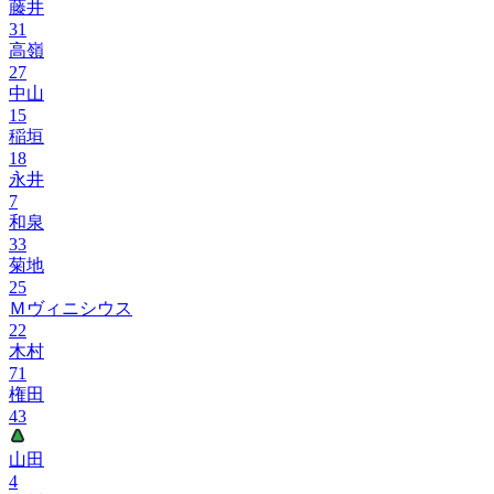
藤井
31
高嶺
27
中山
15
稲垣
18
永井
7
和泉
33
菊地
25
Ｍヴィニシウス
22
木村
71
権田
43
山田
4