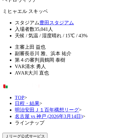
ミヒャエル スキッベ
スタジアム
豊田スタジアム
入場者数
35,041人
天候 / 気温 / 湿度
晴れ / 15℃ / 43%
主審
上田 益也
副審
長谷川 雅、浜本 祐介
第４の審判員
鶴岡 泰樹
VAR
清水 勇人
AVAR
大川 直也
TOP
>
日程・結果
>
明治安田Ｊ１百年構想リーグ
>
名古屋 vs 神戸 (2026年3月14日)
>
ラインナップ
Ｊリーグ公式サービス