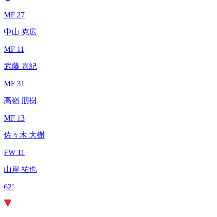
MF 27
中山 克広
MF 11
武藤 嘉紀
MF 31
高嶺 朋樹
MF 13
佐々木 大樹
FW 11
山岸 祐也
62’