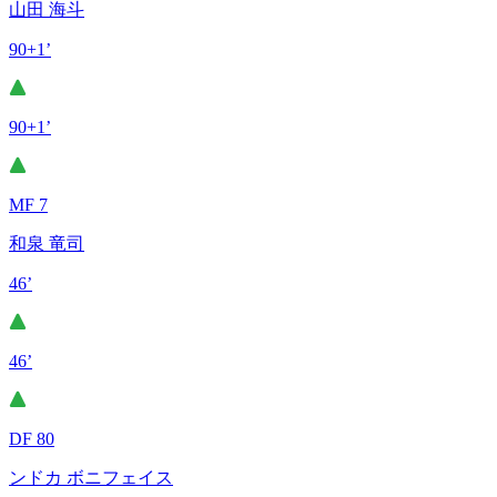
山田 海斗
90+1’
90+1’
MF 7
和泉 竜司
46’
46’
DF 80
ンドカ ボニフェイス