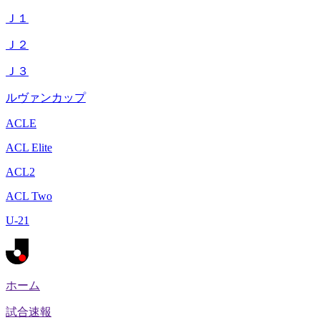
Ｊ１
Ｊ２
Ｊ３
ルヴァンカップ
ACLE
ACL Elite
ACL2
ACL Two
U-21
ホーム
試合速報