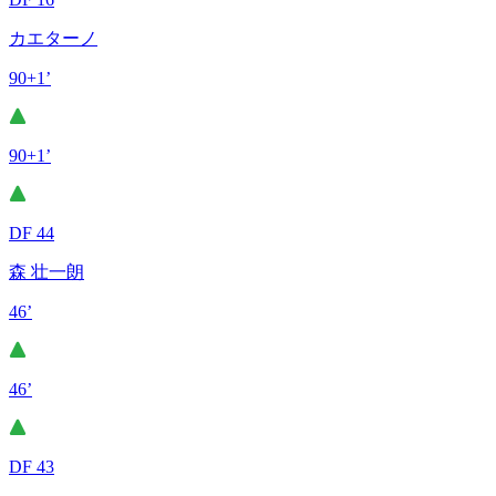
カエターノ
90+1’
90+1’
DF 44
森 壮一朗
46’
46’
DF 43