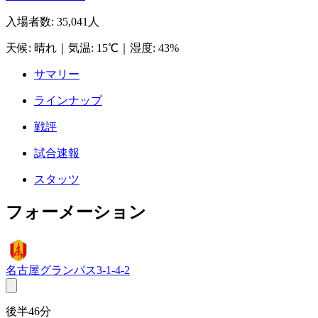
入場者数
:
35,041人
天候
:
晴れ
｜
気温
:
15℃
｜
湿度
:
43%
サマリー
ラインナップ
戦評
試合速報
スタッツ
フォーメーション
名古屋グランパス
3-1-4-2
後半46分