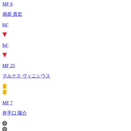
MF 6
扇原 貴宏
84’
84’
MF 25
マルクス ヴィニシウス
MF 7
井手口 陽介