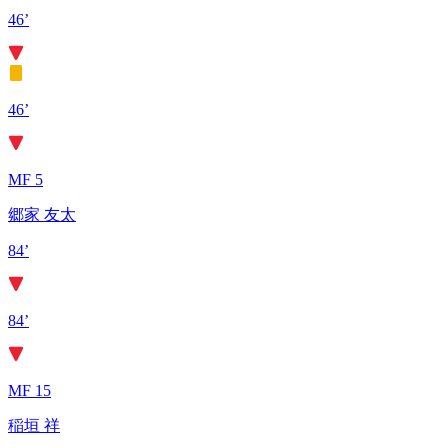
46’
46’
MF 5
郷家 友太
84’
84’
MF 15
稲垣 祥