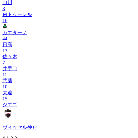
山川
3
Ｍトゥーレル
16
カエターノ
44
日髙
13
佐々木
7
井手口
11
武藤
10
大迫
15
ジエゴ
ヴィッセル神戸