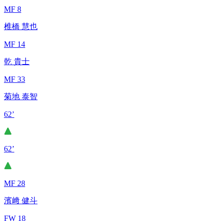
MF 8
椎橋 慧也
MF 14
乾 貴士
MF 33
菊地 泰智
62’
62’
MF 28
濱﨑 健斗
FW 18