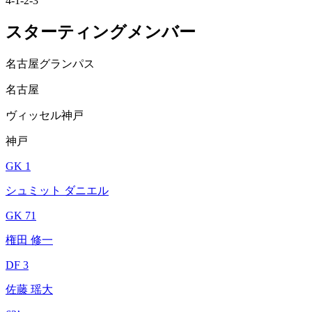
4-1-2-3
スターティングメンバー
名古屋グランパス
名古屋
ヴィッセル神戸
神戸
GK 1
シュミット ダニエル
GK 71
権田 修一
DF 3
佐藤 瑶大