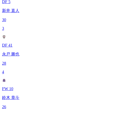
DF 5
新井 直人
30
3
DF 41
永戸 勝也
28
4
FW 10
鈴木 章斗
26