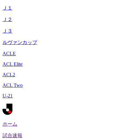
Ｊ１
Ｊ２
Ｊ３
ルヴァンカップ
ACLE
ACL Elite
ACL2
ACL Two
U-21
ホーム
試合速報