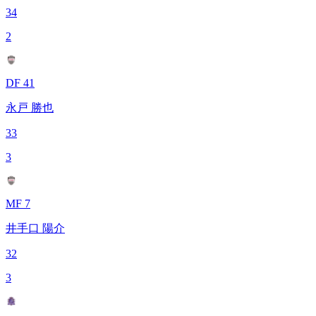
34
2
DF 41
永戸 勝也
33
3
MF 7
井手口 陽介
32
3