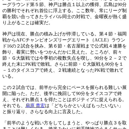
ーグラウンド第５節、神戸は勝点１以上の獲得、広島は90分
の勝利でそれぞれ首位に浮上する。ここ数年、常にリーグ制
覇を競い合ってきたライバル同士の対戦で、金曜夜が熱く盛
り上がることは確実だ。
神戸は現在、勝点の積み上げが停滞している。第４節・福岡
戦からAFCチャンピオンズリーグエリート（ACLE）ラウン
ド16の２試合を挟み、第６節・名古屋戦まで公式戦４連勝を
飾り、着実に勢いをつかんだかに見えた。ところが、前々
節・Ｇ大阪戦では今季初の複数失点を喫し、90分を２－２で
終えた末にPK戦で敗戦。さらに前節・Ｃ大阪戦も90分を１
－１のタイスコアで終え、２戦連続となったPK戦で敗れて
いる。
この２試合では、前半から完全にペースを握られる難しい展
開に陥った。ただ、後半に挽回して90分をタイスコアで終
え、それぞれ勝点１を得たことはポジティブに捉えられる。
それでも、
扇原 貴宏
は「どちらかといえばもったいない」
と振り返り、さらなる向上に言及した。
「前半のような戦い方をしてしまうと、やっぱり勝点３を取
ることは難しくなる。後半みたいに相手陣地でうまくサッカ