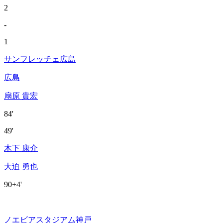
2
-
1
サンフレッチェ広島
広島
扇原 貴宏
84'
49'
木下 康介
大迫 勇也
90+4'
ノエビアスタジアム神戸