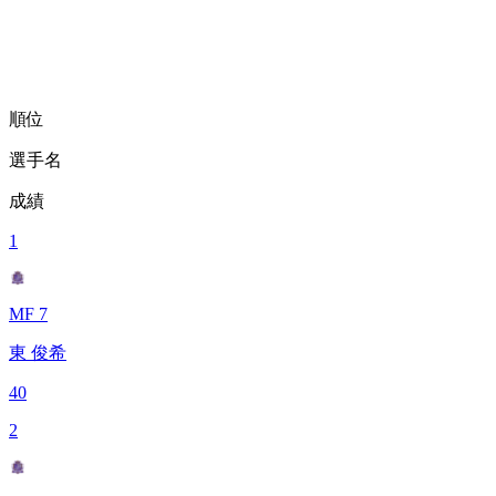
順位
選手名
成績
1
MF 7
東 俊希
40
2