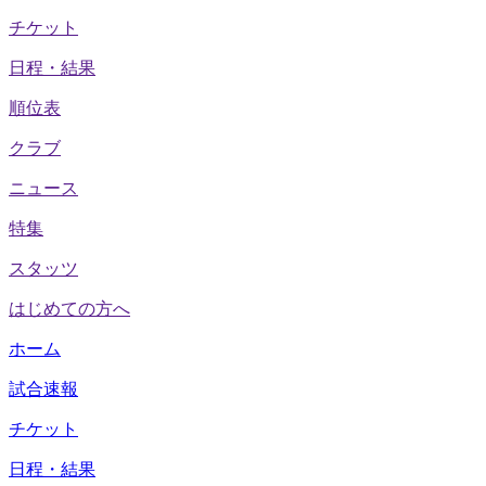
チケット
日程・結果
順位表
クラブ
ニュース
特集
スタッツ
はじめての方へ
ホーム
試合速報
チケット
日程・結果