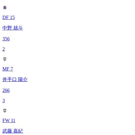
DF 15
中野 就斗
356
2
MF 7
井手口 陽介
266
3
FW 11
武藤 嘉紀