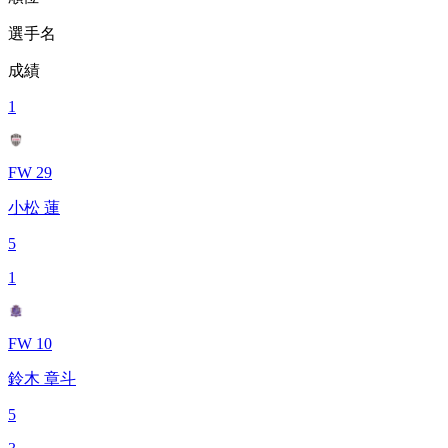
選手名
成績
1
FW 29
小松 蓮
5
1
FW 10
鈴木 章斗
5