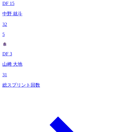
DF 15
中野 就斗
32
5
DF 3
山﨑 大地
31
総スプリント回数