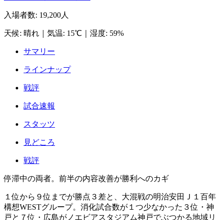
入場者数
:
19,200人
天候
:
晴れ
｜
気温
:
15℃
｜
湿度
:
59%
サマリー
ラインナップ
戦評
試合速報
スタッツ
見どころ
戦評
停滞中の両者。前半の内容改善が勝利へのカギ
１位から９位までが勝点３差と、大混戦の明治安田Ｊ１百年
構想WESTグループ。消化試合数が１つ少なかった３位・神
戸と７位・広島がノエビアスタジアム神戸でぶつかる地域リ