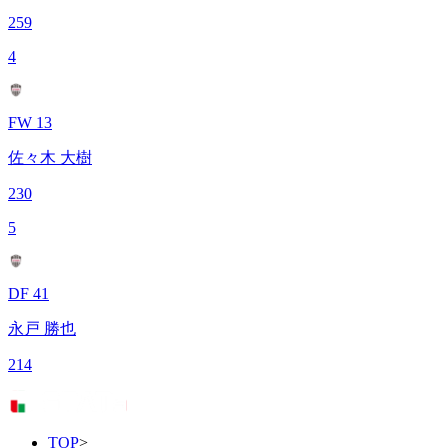
259
4
FW 13
佐々木 大樹
230
5
DF 41
永戸 勝也
214
TOP
>