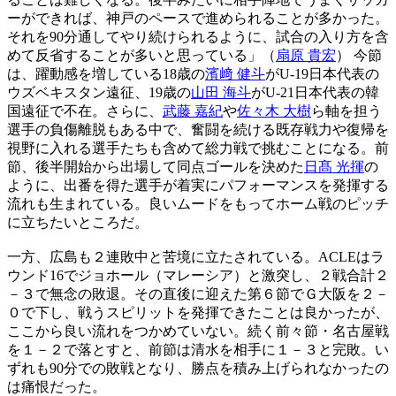
ーができれば、神戸のペースで進められることが多かった。
それを90分通してやり続けられるように、試合の入り方を含
めて反省することが多いと思っている」（
扇原 貴宏
） 今節
は、躍動感を増している18歳の
濱﨑 健斗
がU-19日本代表の
ウズベキスタン遠征、19歳の
山田 海斗
がU-21日本代表の韓
国遠征で不在。さらに、
武藤 嘉紀
や
佐々木 大樹
ら軸を担う
選手の負傷離脱もある中で、奮闘を続ける既存戦力や復帰を
視野に入れる選手たちも含めて総力戦で挑むことになる。前
節、後半開始から出場して同点ゴールを決めた
日髙 光揮
の
ように、出番を得た選手が着実にパフォーマンスを発揮する
流れも生まれている。良いムードをもってホーム戦のピッチ
に立ちたいところだ。
一方、広島も２連敗中と苦境に立たされている。ACLEはラ
ウンド16でジョホール（マレーシア）と激突し、２戦合計２
－３で無念の敗退。その直後に迎えた第６節でＧ大阪を２－
０で下し、戦うスピリットを発揮できたことは良かったが、
ここから良い流れをつかめていない。続く前々節・名古屋戦
を１－２で落とすと、前節は清水を相手に１－３と完敗。い
ずれも90分での敗戦となり、勝点を積み上げられなかったの
は痛恨だった。