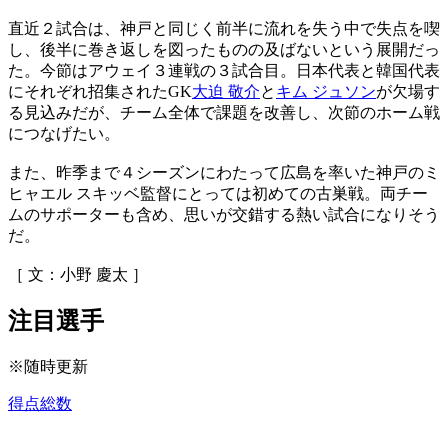
直近２試合は、神戸と同じく前半に流れを失う中で失点を喫
し、後半に巻き返しを図ったものの及ばないという展開だっ
た。今節はアウェイ３連戦の３試合目。日本代表と韓国代表
にそれぞれ招集されたGK
大迫 敬介
と
キム ジュソン
が欠場す
る見込みだが、チーム全体で課題を改善し、次節のホーム戦
につなげたい。
また、昨季まで４シーズンにわたって広島を率いた神戸のミ
ヒャエル スキッベ監督にとっては初めての古巣戦。両チー
ムのサポーターも含め、思いが交錯する熱い試合になりそう
だ。
［ 文：小野 慶太 ］
注目選手
※随時更新
得点総数