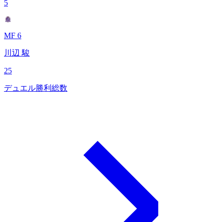
5
MF 6
川辺 駿
25
デュエル勝利総数