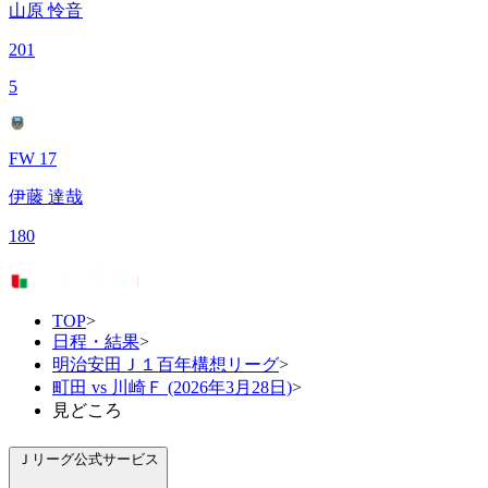
山原 怜音
201
5
FW 17
伊藤 達哉
180
TOP
>
日程・結果
>
明治安田Ｊ１百年構想リーグ
>
町田 vs 川崎Ｆ (2026年3月28日)
>
見どころ
Ｊリーグ公式サービス