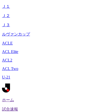
Ｊ１
Ｊ２
Ｊ３
ルヴァンカップ
ACLE
ACL Elite
ACL2
ACL Two
U-21
ホーム
試合速報