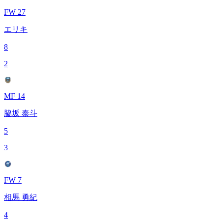
FW 27
エリキ
8
2
MF 14
脇坂 泰斗
5
3
FW 7
相馬 勇紀
4