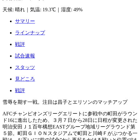
天候
:
晴れ
｜
気温
:
19.3℃
｜
湿度
:
49%
サマリー
ラインナップ
戦評
試合速報
スタッツ
見どころ
戦評
雪辱を期す一戦。注目は昌子とエリソンのマッチアップ
AFCチャンピオンズリーグエリートに参戦中の町田がラウン
ド16に進出したため、３月７日から28日に日程が変更された
明治安田Ｊ１百年構想EASTグループ地域リーグラウンド第
５節。町田ＧＩＯＮスタジアムで町田と川崎Ｆがぶつかる一
戦は、お互いに“前の試合”から再起をかける戦いと位置づけ