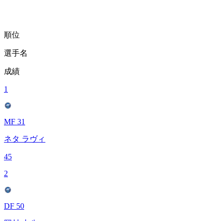
順位
選手名
成績
1
MF 31
ネタ ラヴィ
45
2
DF 50