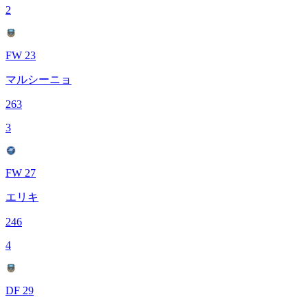
2
FW 23
マルシーニョ
263
3
FW 27
エリキ
246
4
DF 29