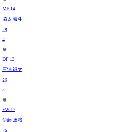
MF 14
脇坂 泰斗
28
4
DF 13
三浦 颯太
26
4
FW 17
伊藤 達哉
26