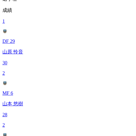
成績
1
DF 29
山原 怜音
30
2
MF 6
山本 悠樹
28
2