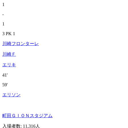
1
-
1
3 PK 1
川崎フロンターレ
川崎Ｆ
エリキ
41'
59'
エリソン
町田ＧＩＯＮスタジアム
入場者数
:
11,316人