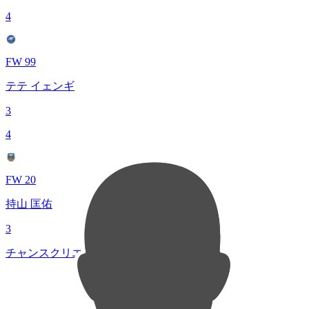
4
FW 99
テテ イェンギ
3
4
FW 20
持山 匡佑
3
チャンスクリエイト総数