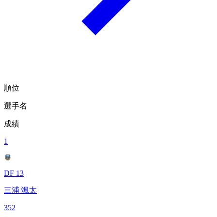
順位
選手名
成績
1
DF 13
三浦 颯太
352