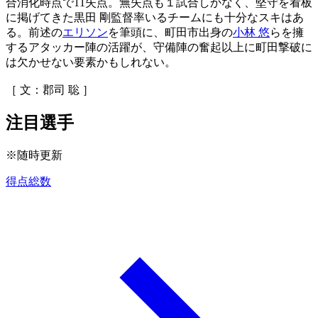
合消化時点で11失点。無失点も１試合しかなく、堅守を看板
に掲げてきた黒田 剛監督率いるチームにも十分なスキはあ
る。前述の
エリソン
を筆頭に、町田市出身の
小林 悠
らを擁
するアタッカー陣の活躍が、守備陣の奮起以上に町田撃破に
は欠かせない要素かもしれない。
［ 文：郡司 聡 ］
注目選手
※随時更新
得点総数