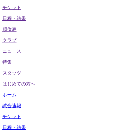
チケット
日程・結果
順位表
クラブ
ニュース
特集
スタッツ
はじめての方へ
ホーム
試合速報
チケット
日程・結果