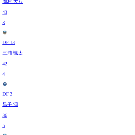
岡村 大八
43
3
DF 13
三浦 颯太
42
4
DF 3
昌子 源
36
5