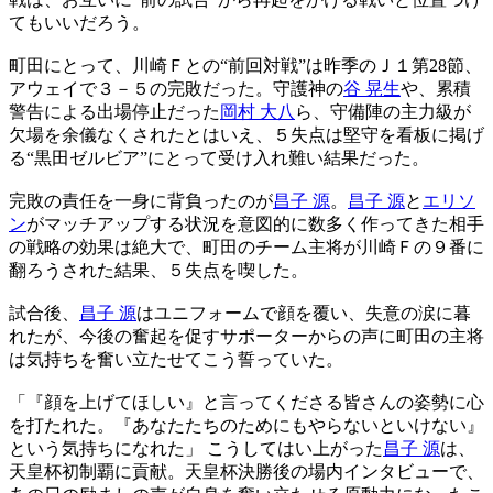
てもいいだろう。
町田にとって、川崎Ｆとの“前回対戦”は昨季のＪ１第28節、
アウェイで３－５の完敗だった。守護神の
谷 晃生
や、累積
警告による出場停止だった
岡村 大八
ら、守備陣の主力級が
欠場を余儀なくされたとはいえ、５失点は堅守を看板に掲げ
る“黒田ゼルビア”にとって受け入れ難い結果だった。
完敗の責任を一身に背負ったのが
昌子 源
。
昌子 源
と
エリソ
ン
がマッチアップする状況を意図的に数多く作ってきた相手
の戦略の効果は絶大で、町田のチーム主将が川崎Ｆの９番に
翻ろうされた結果、５失点を喫した。
試合後、
昌子 源
はユニフォームで顔を覆い、失意の涙に暮
れたが、今後の奮起を促すサポーターからの声に町田の主将
は気持ちを奮い立たせてこう誓っていた。
「『顔を上げてほしい』と言ってくださる皆さんの姿勢に心
を打たれた。『あなたたちのためにもやらないといけない』
という気持ちになれた」 こうしてはい上がった
昌子 源
は、
天皇杯初制覇に貢献。天皇杯決勝後の場内インタビューで、