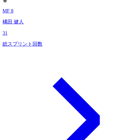
MF 8
橘田 健人
31
総スプリント回数