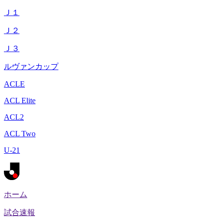
Ｊ１
Ｊ２
Ｊ３
ルヴァンカップ
ACLE
ACL Elite
ACL2
ACL Two
U-21
ホーム
試合速報