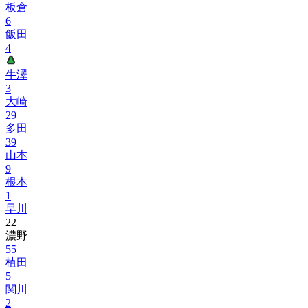
板倉
6
飯田
4
牛澤
3
大崎
29
多田
39
山本
9
根本
1
早川
22
濃野
55
植田
5
関川
2