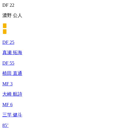
DF 22
濃野 公人
DF 25
真瀬 拓海
DF 55
植田 直通
MF 3
大崎 航詩
MF 6
三竿 健斗
85’