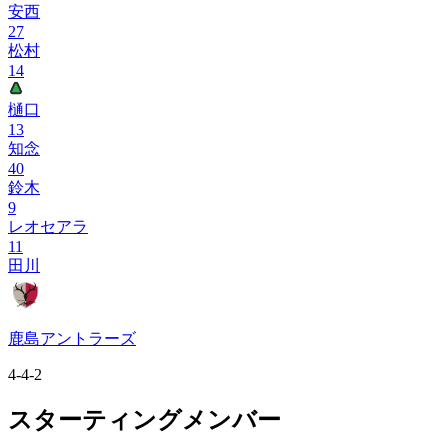
安西
27
松村
14
樋口
13
知念
40
鈴木
9
レオセアラ
11
田川
鹿島アントラーズ
4-4-2
スターティングメンバー