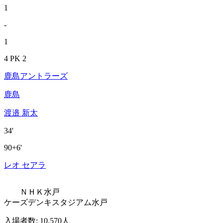
1
-
1
4 PK 2
鹿島アントラーズ
鹿島
渡邉 新太
34'
90+6'
レオ セアラ
ＮＨＫ水戸
ケーズデンキスタジアム水戸
入場者数
:
10,570人