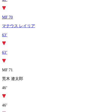
MF 70
マテウス レイリア
63’
63’
MF 71
荒木 遼太郎
46’
46’