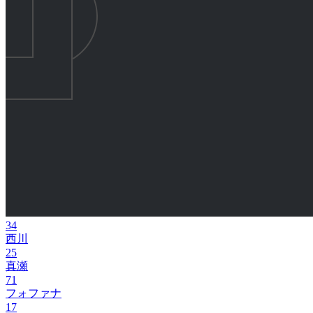
34
西川
25
真瀬
71
フォファナ
17