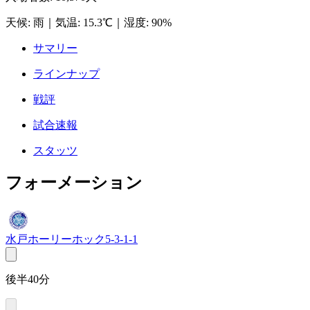
天候
:
雨
｜
気温
:
15.3℃
｜
湿度
:
90%
サマリー
ラインナップ
戦評
試合速報
スタッツ
フォーメーション
水戸ホーリーホック
5-3-1-1
後半40分