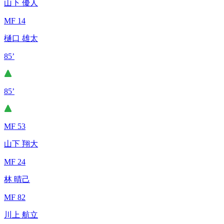
山下 優人
MF 14
樋口 雄太
85’
85’
MF 53
山下 翔大
MF 24
林 晴己
MF 82
川上 航立