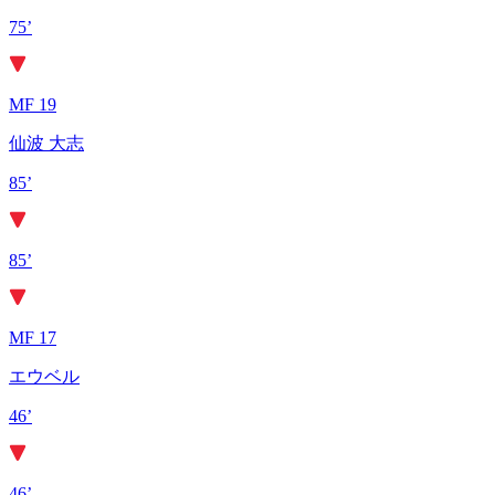
75’
MF 19
仙波 大志
85’
85’
MF 17
エウベル
46’
46’