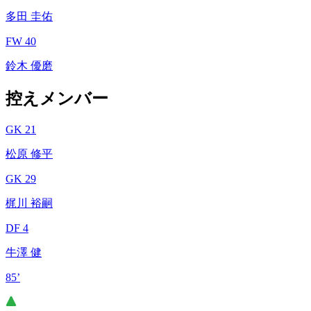
多田 圭佑
FW 40
鈴木 優磨
控えメンバー
GK 21
松原 修平
GK 29
梶川 裕嗣
DF 4
牛澤 健
85’