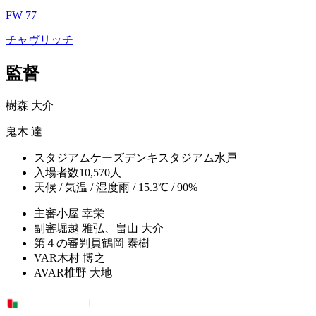
FW 77
チャヴリッチ
監督
樹森 大介
鬼木 達
スタジアム
ケーズデンキスタジアム水戸
入場者数
10,570人
天候 / 気温 / 湿度
雨 / 15.3℃ / 90%
主審
小屋 幸栄
副審
堀越 雅弘、畠山 大介
第４の審判員
鶴岡 泰樹
VAR
木村 博之
AVAR
椎野 大地