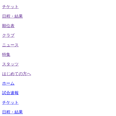
チケット
日程・結果
順位表
クラブ
ニュース
特集
スタッツ
はじめての方へ
ホーム
試合速報
チケット
日程・結果