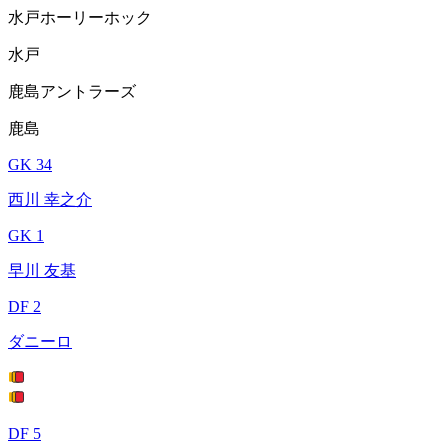
水戸ホーリーホック
水戸
鹿島アントラーズ
鹿島
GK 34
西川 幸之介
GK 1
早川 友基
DF 2
ダニーロ
DF 5