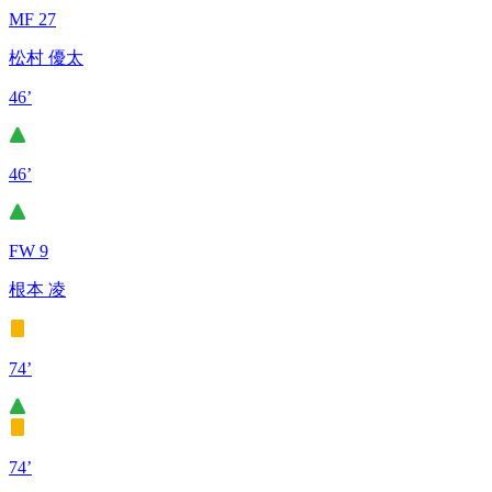
MF 27
松村 優太
46’
46’
FW 9
根本 凌
74’
74’