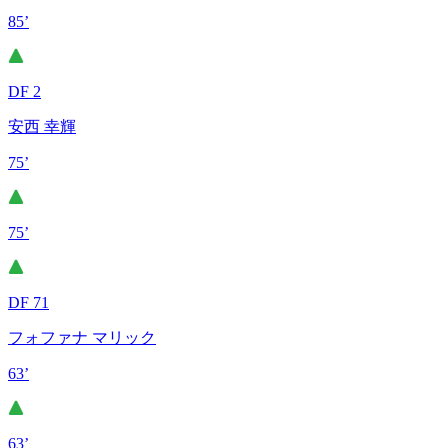
85’
DF 2
安西 幸輝
75’
75’
DF 71
フォファナ マリック
63’
63’