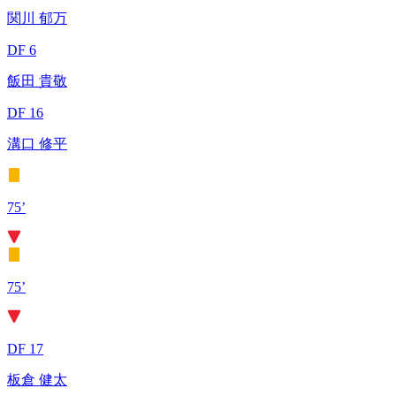
関川 郁万
DF 6
飯田 貴敬
DF 16
溝口 修平
75’
75’
DF 17
板倉 健太