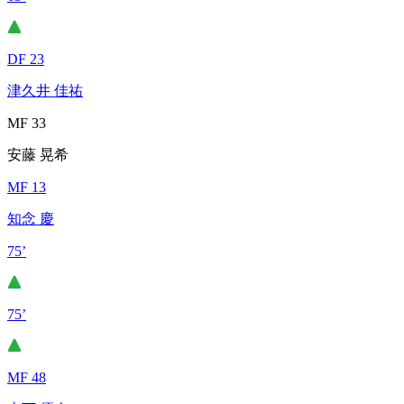
DF 23
津久井 佳祐
MF 33
安藤 晃希
MF 13
知念 慶
75’
75’
MF 48