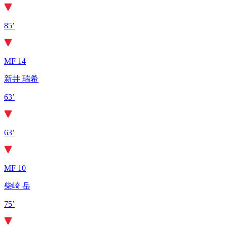
85’
MF 14
新井 瑞希
63’
63’
MF 10
柴崎 岳
75’