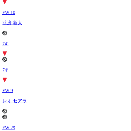
FW 10
渡邉 新太
74’
74’
FW 9
レオ セアラ
FW 29