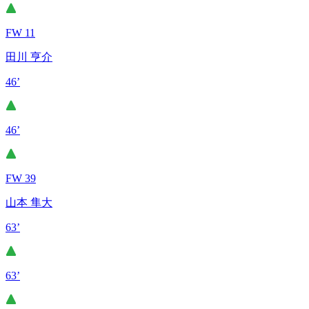
FW 11
田川 亨介
46’
46’
FW 39
山本 隼大
63’
63’