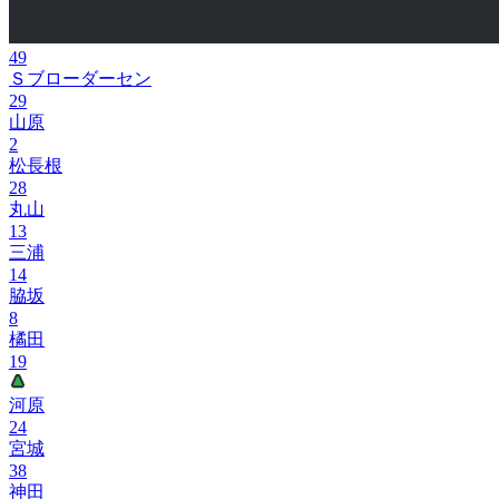
49
Ｓブローダーセン
29
山原
2
松長根
28
丸山
13
三浦
14
脇坂
8
橘田
19
河原
24
宮城
38
神田