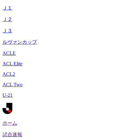
Ｊ１
Ｊ２
Ｊ３
ルヴァンカップ
ACLE
ACL Elite
ACL2
ACL Two
U-21
ホーム
試合速報