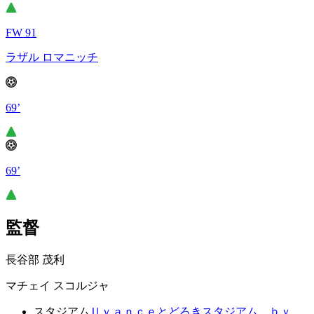
FW 91
ラザル ロマニッチ
69’
69’
監督
長谷部 茂利
マチェイ スコルジャ
スタジアム
Ｕｖａｎｃｅとどろきスタジアム ｂｙ