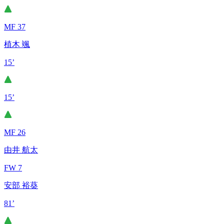
MF 37
植木 颯
15’
15’
MF 26
由井 航太
FW 7
安部 裕葵
81’