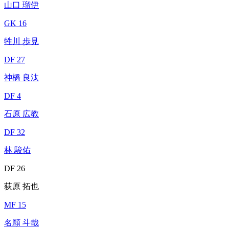
山口 瑠伊
GK 16
牲川 歩見
DF 27
神橋 良汰
DF 4
石原 広教
DF 32
林 駿佑
DF 26
荻原 拓也
MF 15
名願 斗哉