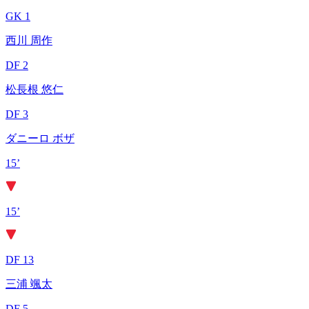
GK 1
西川 周作
DF 2
松長根 悠仁
DF 3
ダニーロ ボザ
15’
15’
DF 13
三浦 颯太
DF 5