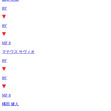
89’
89’
MF 8
マテウス サヴィオ
89’
89’
MF 8
橘田 健人