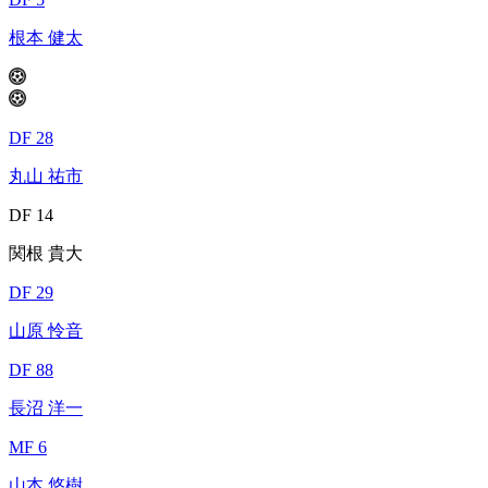
根本 健太
DF 28
丸山 祐市
DF 14
関根 貴大
DF 29
山原 怜音
DF 88
長沼 洋一
MF 6
山本 悠樹