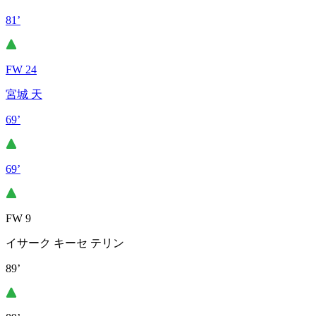
81’
FW 24
宮城 天
69’
69’
FW 9
イサーク キーセ テリン
89’