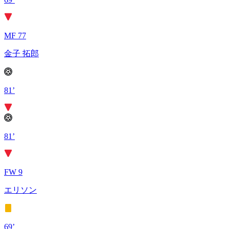
MF 77
金子 拓郎
81’
81’
FW 9
エリソン
69’