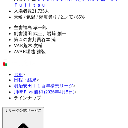
Ｆｕｊｉｔｓｕ
入場者数
21,735人
天候 / 気温 / 湿度
曇り / 21.4℃ / 65%
主審
福島 孝一郎
副審
淺田 武士、岩﨑 創一
第４の審判員
谷本 涼
VAR
荒木 友輔
AVAR
堀越 雅弘
TOP
>
日程・結果
>
明治安田Ｊ１百年構想リーグ
>
川崎Ｆ vs 浦和 (2026年4月5日)
>
ラインナップ
Ｊリーグ公式サービス