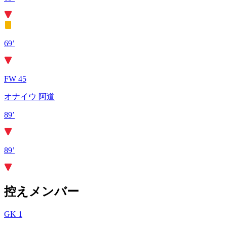
69’
FW 45
オナイウ 阿道
89’
89’
控えメンバー
GK 1