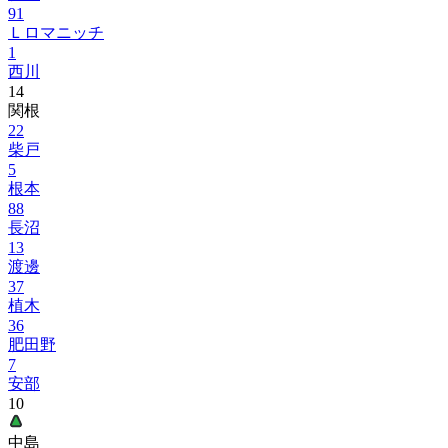
91
Ｌロマニッチ
1
西川
14
関根
22
柴戸
5
根本
88
長沼
13
渡邊
37
植木
36
肥田野
7
安部
10
中島