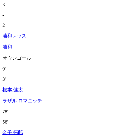
3
-
2
浦和レッズ
浦和
オウンゴール
9'
3'
根本 健太
ラザル ロマニッチ
78'
56'
金子 拓郎