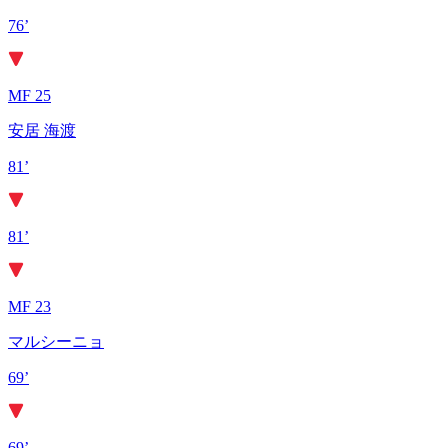
76’
MF 25
安居 海渡
81’
81’
MF 23
マルシーニョ
69’
69’