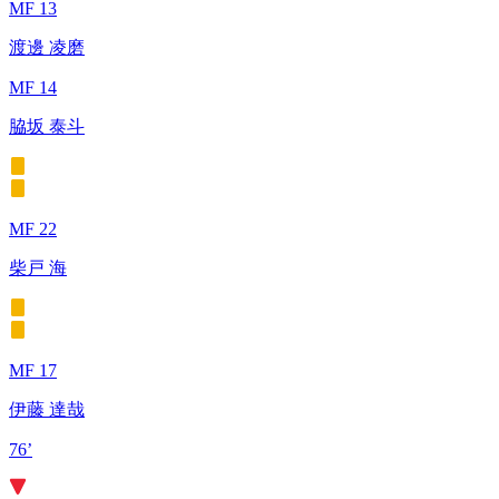
MF 13
渡邊 凌磨
MF 14
脇坂 泰斗
MF 22
柴戸 海
MF 17
伊藤 達哉
76’