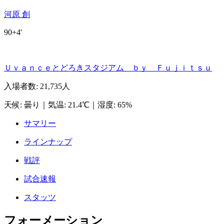
河原 創
90+4'
Ｕｖａｎｃｅとどろきスタジアム ｂｙ Ｆｕｊｉｔｓｕ
入場者数
:
21,735人
天候
:
曇り
｜
気温
:
21.4℃
｜
湿度
:
65%
サマリー
ラインナップ
戦評
試合速報
スタッツ
フォーメーション