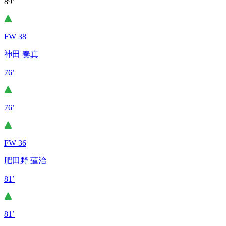
89’
FW 38
神田 奏真
76’
76’
FW 36
肥田野 蓮治
81’
81’