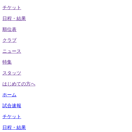
チケット
日程・結果
順位表
クラブ
ニュース
特集
スタッツ
はじめての方へ
ホーム
試合速報
チケット
日程・結果